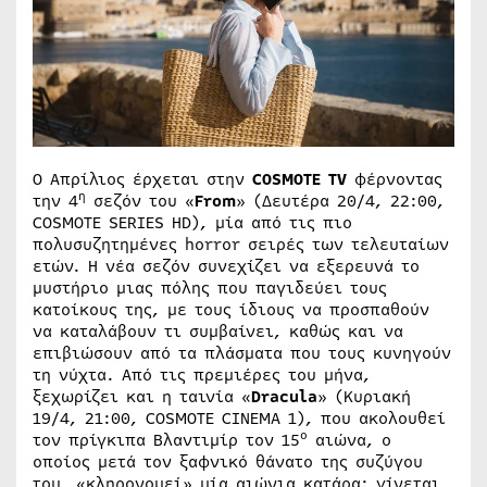
Ο Απρίλιος έρχεται στην
COSMOTE TV
φέρνοντας
η
την 4
σεζόν του «
F
rom
» (Δευτέρα 20/4, 22:00,
COSMOTE SERIES HD), μία από τις πιο
πολυσυζητημένες horror σειρές των τελευταίων
ετών. Η νέα σεζόν συνεχίζει να εξερευνά το
μυστήριο μιας πόλης που παγιδεύει τους
κατοίκους της, με τους ίδιους να προσπαθούν
να καταλάβουν τι συμβαίνει, καθώς και να
επιβιώσουν από τα πλάσματα που τους κυνηγούν
τη νύχτα. Από τις πρεμιέρες του μήνα,
ξεχωρίζει και η ταινία «
Dracula
» (Κυριακή
19/4, 21:00, COSMOTE CINEMA 1), που ακολουθεί
ο
τον πρίγκιπα Βλαντιμίρ τον 15
αιώνα, ο
οποίος μετά τον ξαφνικό θάνατο της συζύγου
του, «κληρονομεί» μία αιώνια κατάρα: γίνεται