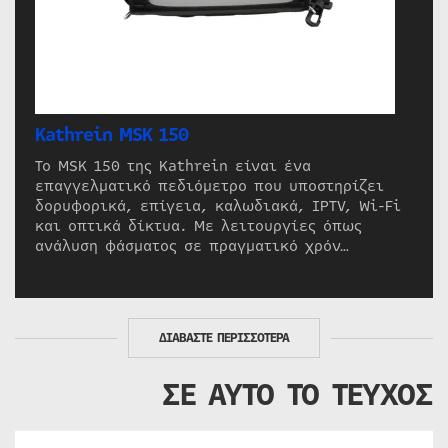
Kathrein MSK 150
Το MSK 150 της Kathrein είναι ένα
επαγγελματικό πεδιόμετρο που υποστηρίζει
δορυφορικά, επίγεια, καλωδιακά, IPTV, Wi-Fi
και οπτικά δίκτυα. Με λειτουργίες όπως
ανάλυση φάσματος σε πραγματικό χρόν…
ΔΙΑΒΑΣΤΕ ΠΕΡΙΣΣΟΤΕΡΑ
ΣΕ ΑΥΤΟ ΤΟ ΤΕΥΧΟΣ