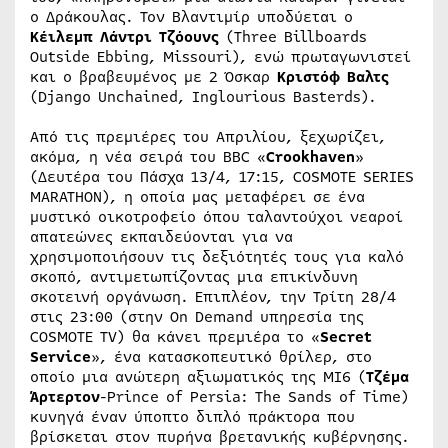
ο Δράκουλας. Τον Βλαντιμίρ υποδύεται ο
Κέιλεμπ Λάντρι Τζόουνς
(Three Billboards
Outside Ebbing, Missouri), ενώ πρωταγωνιστεί
και ο βραβευμένος με 2 Όσκαρ
Κριστόφ Βαλτς
(Django Unchained, Inglourious Basterds).
Από τις πρεμιέρες του Απριλίου, ξεχωρίζει,
ακόμα, η νέα σειρά του BBC «
Crookhaven
»
(Δευτέρα του Πάσχα 13/4, 17:15, COSMOTE SERIES
MARATHON), η οποία μας μεταφέρει σε ένα
μυστικό οικοτροφείο όπου ταλαντούχοι νεαροί
απατεώνες εκπαιδεύονται για να
χρησιμοποιήσουν τις δεξιότητές τους για καλό
σκοπό, αντιμετωπίζοντας μια επικίνδυνη
σκοτεινή οργάνωση. Επιπλέον, την Τρίτη 28/4
στις 23:00 (στην On Demand υπηρεσία της
COSMOTE TV) θα κάνει πρεμιέρα το «
Secret
Service
», ένα κατασκοπευτικό θρίλερ, στο
οποίο μια ανώτερη αξιωματικός της MI6 (
Τζέμα
Άρτερτον
-Prince of Persia: The Sands of Time)
κυνηγά έναν ύποπτο διπλό πράκτορα που
βρίσκεται στον πυρήνα βρετανικής κυβέρνησης.