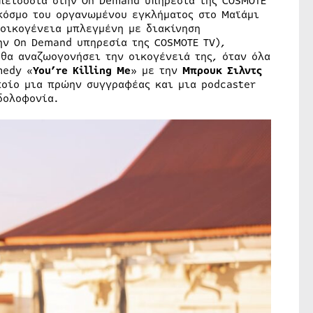
επεισόδια στην On Demand υπηρεσία της COSMOTE
 κόσμο του οργανωμένου εγκλήματος στο Μαϊάμι
 οικογένεια μπλεγμένη με διακίνηση
ην On Demand υπηρεσία της COSMOTE TV),
 θα αναζωογονήσει την οικογένειά της, όταν όλα
medy «
You’re Killing Me
» με την
Μπρουκ Σιλντς
ποίο μια πρώην συγγραφέας και μια podcaster
δολοφονία.