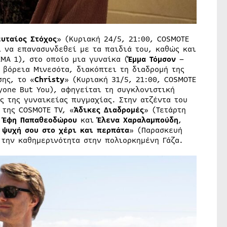
ευταίος Στόχος
» (Κυριακή 24/5, 21:00, COSMOTE
 να επανασυνδεθεί με τα παιδιά του, καθώς και
EMA 1), στο οποίο μια γυναίκα (
Έμμα Τόμσον
–
η βόρεια Μινεσότα, διακόπτει τη διαδρομή της
ης, το «
Christy
» (Κυριακή 31/5, 21:00, COSMOTE
yone But You), αφηγείται τη συγκλονιστική
ς της γυναικείας πυγμαχίας. Στην ατζέντα του
της COSMOTE TV, «
Άδικες Διαδρομές
» (Τετάρτη
, Έφη Παπαθεοδώρου
και
Έλενα Χαραλαμπούδη
,
 ψυχή σου στο χέρι και περπάτα
» (Παρασκευή
 την καθημερινότητα στην πολιορκημένη Γάζα.