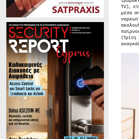
τρομακ
TV), ε
μέσα α
ναρκωτ
ακολου
παίρνο
(Τρίτη
αναγκά