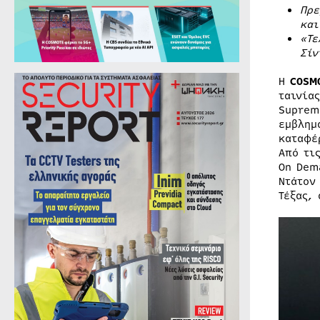
Πρε
και
«Τε
Σίν
Η
COSM
ταινίας
Supre
εμβλημ
καταφέ
Από τι
On Dem
Ντάτον
Τέξας,