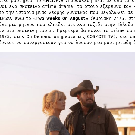
τικά μυστήρια. Το «
M.I.A.
» (Παρασκευή 8/5, με όλα τα 
ίναι ένα σκοτεινό crime drama, το οποίο εξερευνά τον
πό την ιστορία μιας νεαρής γυναίκας που μεγαλώνει σε
ικών, ενώ το «
Two Weeks On August
» (Κυριακή 24/5, στ
θεί μια μητέρα που ελπίζει ότι ένα ταξίδι στην Ελλάδα
υν μια σκοτεινή τροπή. Πρεμιέρα θα κάνει το crime co
 19/5, στην On Demand υπηρεσία της COSMOTE TV), στο ο
ζονται να συνεργαστούν για να λύσουν μία μυστηριώδη 