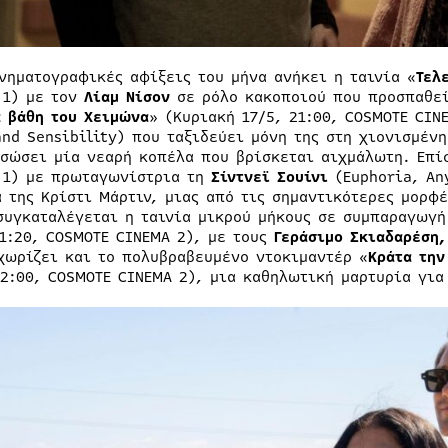
ινηματογραφικές αφίξεις του μήνα ανήκει η ταινία «
Τελ
 1) με τον
Λίαμ Νίσον
σε ρόλο κακοποιού που προσπαθεί
α βάθη του Χειμώνα
» (Κυριακή 17/5, 21:00, COSMOTE CIN
and Sensibility) που ταξιδεύει μόνη της στη χιονισμέν
 σώσει μία νεαρή κοπέλα που βρίσκεται αιχμάλωτη. Επίσ
 1) με πρωταγωνίστρια τη
Σίντνεϊ Σουίνι
(Euphoria, An
α της Κρίστι Μάρτιν, μιας από τις σημαντικότερες μορφέ
συγκαταλέγεται η ταινία μικρού μήκους σε συμπαραγωγή 
21:20, COSMOTE CINEMA 2), με τους
Γεράσιμο Σκιαδαρέση
χωρίζει και το πολυβραβευμένο ντοκιμαντέρ «
Κράτα την
22:00, COSMOTE CINEMA 2), μια καθηλωτική μαρτυρία για