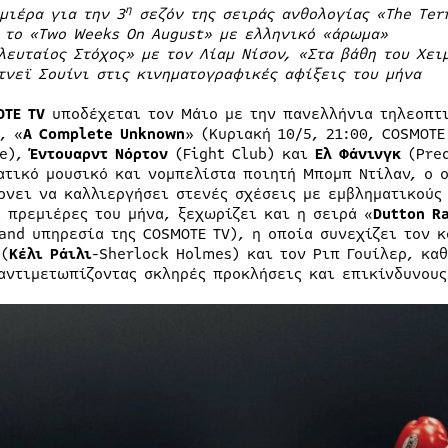
η
μιέρα για την 3
σεζόν της σειράς ανθολογίας «
The
Ter
 το «
Two
Weeks
On
August
» με ελληνικό «άρωμα»
λευταίος Στόχος» με τον Λίαμ Νίσον, «Στα βάθη του Χει
τνεϊ Σουίνι στις κινηματογραφικές αφίξεις του μήνα
OTE TV
υποδέχεται τον Μάιο με την πανελλήνια τηλεοπτι
, «
A Complete Unknown
» (Κυριακή 10/5, 21:00, COSMOTE
me),
Έντουαρντ Νόρτον
(Fight Club) και
Ελ Φάνινγκ
(Pred
ατικό μουσικό και νομπελίστα ποιητή Μπομπ Ντίλαν, ο ο
ρνει να καλλιεργήσει στενές σχέσεις με εμβληματικούς 
ς πρεμιέρες του μήνα, ξεχωρίζει και η σειρά «
Dutton R
and υπηρεσία της COSMOTE TV), η οποία συνεχίζει τον κ
 (
Κέλι Ράιλι
-Sherlock Holmes) και τον Ριπ Γουίλερ, κα
 αντιμετωπίζοντας σκληρές προκλήσεις και επικίνδυνους