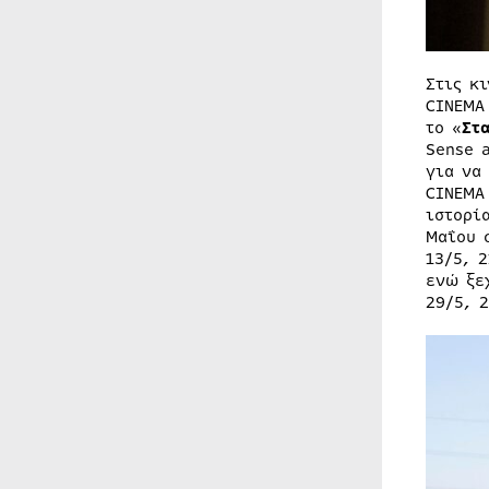
Στις κ
CINEMA
το «
Στ
Sense 
για να
CINEMA
ιστορί
Μαΐου 
13/5, 
ενώ ξε
29/5, 