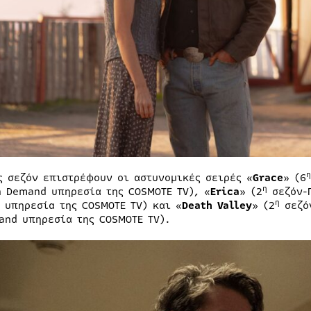
η
ς σεζόν επιστρέφουν οι αστυνομικές σειρές «
G
race
» (6
η
n Demand υπηρεσία της COSMOTE TV), «
Erica
» (2
σεζόν-Π
η
 υπηρεσία της COSMOTE TV) και «
Death Valley
» (2
σεζόν
and υπηρεσία της COSMOTE TV).