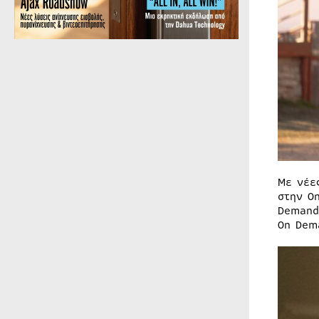
Με νέε
στην O
Demand
On Dem