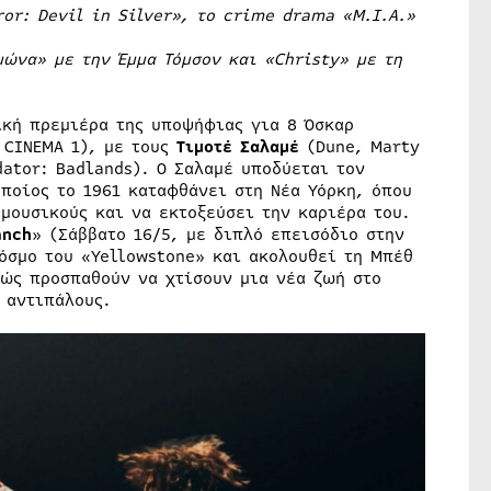
ror
:
Devil
in
Silver
», το
crime
drama
«
M
.
I
.
A
.»
μώνα» με την Έμμα Τόμσον και «Christy» με τη
κή πρεμιέρα της υποψήφιας για 8 Όσκαρ
 CINEMA 1), με τους
Τιμοτέ Σαλαμέ
(Dune, Marty
ator: Badlands). Ο Σαλαμέ υποδύεται τον
ποίος το 1961 καταφθάνει στη Νέα Υόρκη, όπου
μουσικούς και να εκτοξεύσει την καριέρα του.
anch
» (Σάββατο 16/5, με διπλό επεισόδιο στην
όσμο του «Yellowstone» και ακολουθεί τη Μπέθ
θώς προσπαθούν να χτίσουν μια νέα ζωή στο
 αντιπάλους.