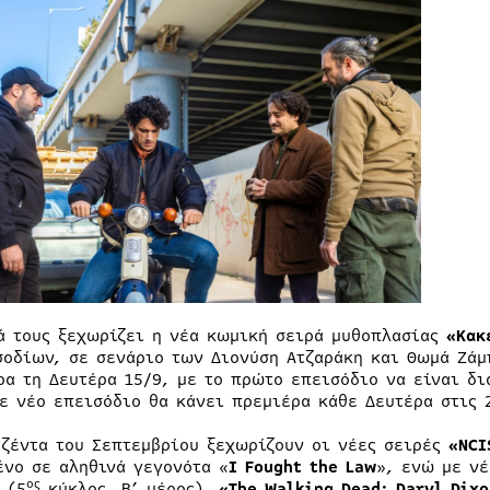
ά τους ξεχωρίζει η νέα κωμική σειρά μυθοπλασίας
«Κακέ
σοδίων, σε σενάριο των Διονύση Ατζαράκη και Θωμά Ζάμ
ρα τη Δευτέρα 15/9, με το πρώτο επεισόδιο να είναι δ
θε νέο επεισόδιο θα κάνει πρεμιέρα κάθε Δευτέρα στις 
τζέντα του Σεπτεμβρίου ξεχωρίζουν οι νέες σειρές
«NCI
ένο σε αληθινά γεγονότα «
I
Fought
the
Law
», ενώ με νέ
ος
 (5
κύκλος, Β’ μέρος),
«
The
Walking
Dead
:
Daryl
Dixo