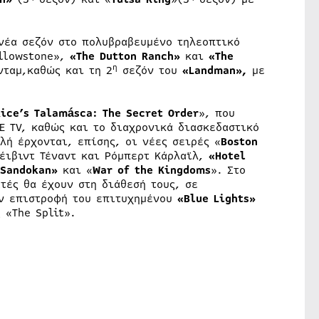
 νέα σεζόν στο πολυβραβευμένο τηλεοπτικό
ellowstone»,
«
The
Dutton
Ranch
»
και
«
The
η
νταμ,καθώς και τη 2
σεζόν του
«Landman»,
με
ice’s Talamásca: The Secret Order
», που
E TV, καθώς και το διαχρονικά διασκεδαστικό
λή έρχονται, επίσης, οι νέες σειρές «
Boston
τέιβιντ Τέναντ και Ρόμπερτ Κάρλαϊλ,
«Hotel
Sandokan»
και «
War of the Kingdoms
». Στο
τές θα έχουν στη διάθεσή τους, σε
ν επιστροφή του επιτυχημένου
«
Blue
Lights
»
 «The Split».