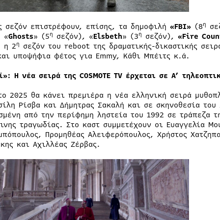
η
ς σεζόν επιστρέφουν, επίσης, τα δημοφιλή
«FBI»
(8
σεζ
η
η
, «
Ghosts
» (5
σεζόν), «
Elsbeth
» (3
σεζόν),
«Fire Coun
η
 η 2
σεζόν του reboot της δραματικής-δικαστικής σει
και υποψήφια φέτος για Εmmy, Κάθι Μπέιτς κ.ά.
ί»: Η νέα σειρά της
COSMOTE
TV
έρχεται σε Α’ τηλεοπτι
το 2025 θα κάνει πρεμιέρα η νέα ελληνική σειρά μυθοπ
σίλη Ρίσβα και Δήμητρας Σακαλή και σε σκηνοθεσία του
σμένη από την περίφημη ληστεία του 1992 σε τράπεζα τ
ινης τραγωδίας. Στο καστ συμμετέχουν οι Ευαγγελία Μο
μπόπουλος, Προμηθέας Αλειφερόπουλος, Χρήστος Χατζηπα
άκης και Αχιλλέας Ζέρβας.