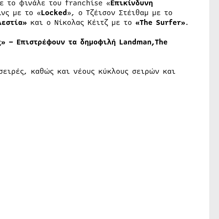
ε το φινάλε του franchise «
Επικίνδυνη
νς με το «
Locked
», ο Τζέισον Στέιθαμ με το
λεστία»
και ο Νίκολας Κέιτζ με το
«The Surfer»
.
ς» – Επιστρέφουν τα δημοφιλή
Landman
,
The
σειρές, καθώς και νέους κύκλους σειρών και