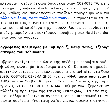
τηλεοπτική σεζόν ξεκινά δυναμικά στην COSMOTE TV, με 
, κινηματογραφικά blockbusters, τη νέα παραγωγή της 
λια, καθώς και συναρπαστικό παιδικό πρόγραμμα για το
πολλά να δουν, τόσα πολλά να πουν
» με προορισμό τα κ
TE CINEMA 1HD, COSMOTE CINEMA 2HD, COSMOTE SERIES HD,
, On Demand κατάλογό της. Παράλληλα, με τα συνδυαστικ
μητές μπορούν να αποκτήσουν πρόσβαση στο Netflix, ώσ
 για όλα τα γούστα.
τογραφικές πρεμιέρες με Τομ Κρουζ, Ρέιφ Φάινς, Τζέραρ
 αστέρες του Χόλυγουντ
έμβριος ανοίγει την αυλαία της σεζόν με κορυφαία ονόμ
ιφ Φάινς είναι ήδη διαθέσιμο στην On Demand υπηρεσία 
αματικών ταινιών θα απολαύσουν την υποψήφια για Όσκα
22.00, COSMOTE CINEMA 2HD) και τα «
Μαθήματα από έναν 
 1HD) με τον Στίβεν Κούγκαν. Για τους λάτρεις της περι
κή 21/9, 21.00, COSMOTE CINEMA 1HD) με τον Τζέραρντ Μ
νελλαδική πρεμιέρα της ταινίας «
Υπάρχω
», μία από τις
α του ελληνικού κινηματογράφου, σε συμπαραγωγή COSMO
ημένια Βουλιώτη (Κυριακή 28/9, 21.00, COSMOTE CINEMA 