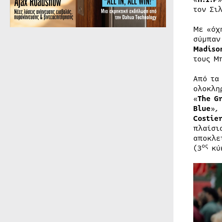
τον Σι
Με «όχ
σύμπαν
Madiso
τους Μ
Από τα
ολοκλη
«
The G
Blue
»,
Costie
πλαίσι
αποκλε
ος
(3
κύ