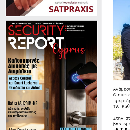
Ανάμεσ
6 επει
πρεμιέ
TV. Κά
Στην α
βασισμ
«
H
.
I
.
P
»