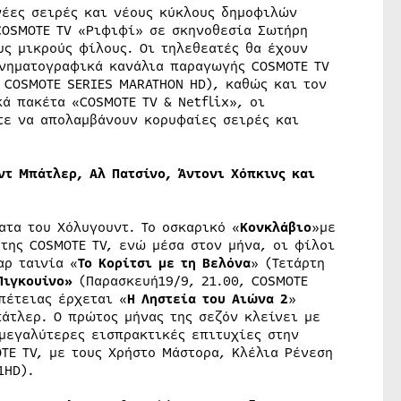
νέες σειρές και νέους κύκλους δημοφιλών
COSMOTE TV «Ριφιφί» σε σκηνοθεσία Σωτήρη
υς μικρούς φίλους. Οι τηλεθεατές θα έχουν
ινηματογραφικά κανάλια παραγωγής COSMOTE TV
 COSMOTE SERIES MARATHON HD), καθώς και τον
ά πακέτα «COSMOTE TV & Netflix», οι
τε να απολαμβάνουν κορυφαίες σειρές και
ντ Μπάτλερ, Αλ Πατσίνο, Άντονι Χόπκινς και
ατα του Χόλυγουντ. Το οσκαρικό «
Κονκλάβιο
»με
της COSMOTE TV, ενώ μέσα στον μήνα, οι φίλοι
ρ ταινία «
Το Κορίτσι με τη Βελόνα
» (Τετάρτη
Πιγκουίνο»
(Παρασκευή19/9, 21.00, COSMOTE
πέτειας έρχεται «
Η Ληστεία του Αιώνα 2
»
πάτλερ. Ο πρώτος μήνας της σεζόν κλείνει με
 μεγαλύτερες εισπρακτικές επιτυχίες στην
TE TV, με τους Χρήστο Μάστορα, Κλέλια Ρένεση
1HD).