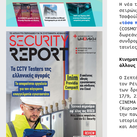
Η νέα 
σειρών
Τσαφού
«
τόσα 
(COSMO
δωρεάν
συνδρο
ταινίες
Κινημα
άλλους
Ο Σεπτ
τον Ρέ
των δρ
17/9, 
CINEMA
(Κυρια
την πα
ιστορί
και Ασ