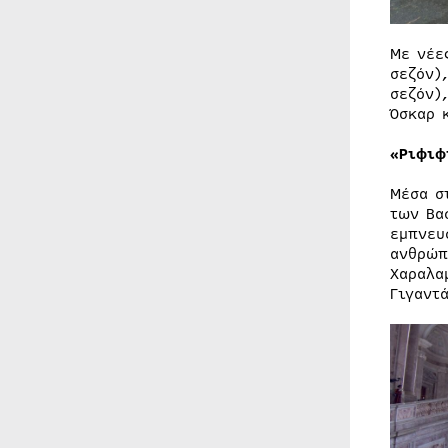
Με νέε
σεζόν)
σεζόν),
Όσκαρ 
«Ριφιφ
Μέσα σ
των Βα
εμπνευ
ανθρώπ
Χαραλα
Γιγαντ