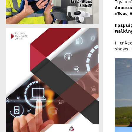
Την υπ
Αποστο
«Ένας 
Πρεμιέ
Walkin
Η τηλε
shows 