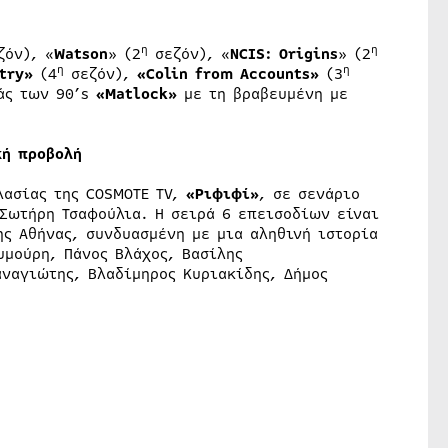
η
η
όν), «
Watson
» (2
σεζόν), «
NCIS: Origins
» (2
η
η
try»
(4
σεζόν),
«Colin from Accounts»
(3
ράς των 90’s
«Matlock»
με τη βραβευμένη με
κή προβολή
λασίας της COSMOTE TV,
«Ριφιφί»
, σε σενάριο
 Σωτήρη Τσαφούλια. Η σειρά 6 επεισοδίων είναι
ης Αθήνας, συνδυασμένη με μια αληθινή ιστορία
υμούρη, Πάνος Βλάχος, Βασίλης
ναγιώτης, Βλαδίμηρος Κυριακίδης, Δήμος