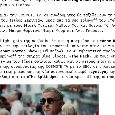
λβέστερ Σταλόνε.
ημα» την COSMOTE TV, oι συνδρομητές θα ταξιδέψουν τη
 του Τέιλορ Σέρινταν, μέσα από τα νέα spin-off του «Y
n
»,
με τους Μισέλ Φάιφερ, Μάθιου Φοξ και Πάτρικ Τζ. Ά
πίλι Μπομπ Θόρντον, Ντέμι Μουρ και Άντι Γκαρσία.
 highlights της σεζόν δε λείπει η πρεμιέρα του «
Anne R
ρώνει την τριλογία του Immortal Universe στην COSMOT
η
raham Norton Show
»(33
σεζόν). Σε Α’ τηλεοπτική προβο
 spin‑off της σειράς Blue Bloods, «
The Hack
» με τους Ν
ra»
με τον Τζέσε Ουίλιαμ, καθώς και οι σειρές εποχής «
ο της συνεργασίας της COSMOTE TV με το BBC, οι τηλεθεα
ιστική μετάδοση, τη νέα αστυνομική σειρά
«
Lynley
»,
τη
κλος) και το
«
The
Split
Up
»
, το νέο spin-off της σειράς