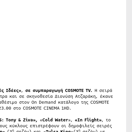
ς Ιδέες»
,
σε συμπαραγωγή
COSMOTE
TV
.
Η σειρά
πρα και σε σκηνοθεσία Διονύση Ατζαράκη, έκανε
ιαθέσιμο στον On Demand κατάλογο της COSMOTE
23.00 στο COSMOTE CINEMA 1HD.
S: Tony & Ziva»,
«
Cold
Water
»,
«
In
Flight
»
, το
ους κύκλους επιστρέφουν οι δημοφιλείς σειρές
η
η
n
»
(3
σεζόν) και «
Tulsa
King
»(3
σεζόν) με