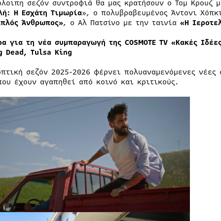
όλοιπη σεζόν συντροφιά θα μας κρατήσουν ο Τομ Κρουζ μ
λή: Η Εσχάτη Τιμωρία
», ο πολυβραβευμένος Άντονι Χόπκι
Απλός Άνθρωπος»
, ο Αλ Πατσίνο με την ταινία
«Η Ιεροτε
ρα για τη νέα συμπαραγωγή της
COSMOTE
TV
«Κακές Ιδέε
g
Dead
,
Tulsa
King
οπτική σεζόν 2025-2026 φέρνει πολυαναμενόμενες νέες 
που έχουν αγαπηθεί από κοινό και κριτικούς.