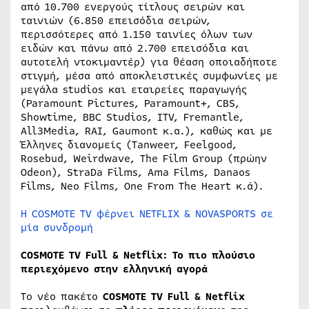
από 10.700 ενεργούς τίτλους σειρών και
ταινιών (6.850 επεισόδια σειρών,
περισσότερες από 1.150 ταινίες όλων των
ειδών και πάνω από 2.700 επεισόδια και
αυτοτελή ντοκιμαντέρ) για θέαση οποιαδήποτε
στιγμή, μέσα από αποκλειστικές συμφωνίες με
μεγάλα studios και εταιρείες παραγωγής
(Paramount Pictures, Paramount+, CBS,
Showtime, BBC Studios, ITV, Fremantle,
All3Media, RAI, Gaumont κ.α.), καθώς και με
Έλληνες διανομείς (Tanweer, Feelgood,
Rosebud, Weirdwave, The Film Group (πρώην
Odeon), StraDa Films, Ama Films, Danaos
Films, Neo Films, One From The Heart κ.ά).
H COSMOTE TV φέρνει NETFLIX & NOVASPORTS σε
μία συνδρομή
COSMOTE
TV
Full
&
Netflix
: Το πιο πλούσιο
περιεχόμενο στην ελληνική αγορά
To νέο πακέτο
COSMOTE TV Full & Netflix