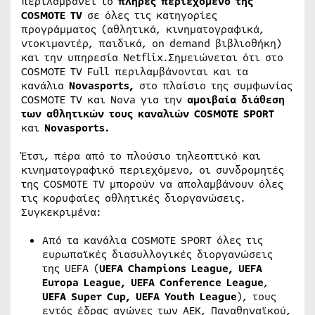
περιλαμβάνει το
πλήρες περιεχόμενο της
COSMOTE TV
σε όλες τις κατηγορίες
προγράμματος (αθλητικά, κινηματογραφικά,
ντοκιμαντέρ, παιδικά, on demand βιβλιοθήκη)
και την υπηρεσία Netflix.Σημειώνεται ότι στο
COSMOTE TV Full περιλαμβάνονται και τα
κανάλια
Novasports,
στο πλαίσιο της συμφωνίας
COSMOTE TV και Nova για την
αμοιβαία διάθεση
των αθλητικών τους καναλιών COSMOTE SPORT
και
Novasports.
Έτσι, πέρα από το πλούσιο τηλεοπτικό και
κινηματογραφικό περιεχόμενο, οι συνδρομητές
της COSMOTE TV μπορούν να απολαμβάνουν όλες
τις κορυφαίες αθλητικές διοργανώσεις.
Συγκεκριμένα:
Από τα κανάλια COSMOTE SPORT όλες τις
ευρωπαϊκές διασυλλογικές διοργανώσεις
της UEFA (
UEFA
Champions
League
,
UEFA
Europa
League
,
UEFA
Conference
League
,
UEFA
Super
Cup
,
UEFA
Youth
League
), τους
εντός έδρας αγώνες των ΑΕΚ, Παναθηναϊκού,