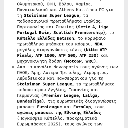
Ολυμπιακού, ΟΦΗ, Βόλου, Λαμίας,
Παναιτωλικού και Athens Kallithea FC για
τη
Stoiximan
Super
League
, τα
ποδοσφαιρικά πρωταθλήματα Ιταλίας,
Πορτογαλίας και Σκωτίας (
Serie
A
,
Liga
Portugal
Bwin
,
Scottish
Premiership
), το
Κύπελλο Ελλάδας
Betsson
, το κορυφαίο
πρωτάθλημα μπάσκετ του κόσμου,
ΝΒΑ
,
μεγάλες διοργανώσεις τένις (
Nitto
ATP
Finals
,
ATP
1000,
ATP
500,
ATP
250
) και
μηχανοκίνητη δράση (
MotoGP
,
WRC
).
Από τα κανάλια Novasports τους αγώνες των
ΠΑΟΚ, Άρη, Αστέρα Τρίπολης, Ατρόμητου,
Λεβαδειακού και Πανσερραϊκού για τη
Stoiximan
Super
Leag
u
e
,
τα πρωταθλήματα
ποδοσφαίρου Αγγλίας, Ισπανίας και
Γερμανίας (
Premier
League
, LaLiga,
Bundesliga
), τις ευρωπαϊκές διοργανώσεις
μπάσκετ
EuroLeague
και
EuroCup
, τους
αγώνες μπάσκετ της Εθνικής Ελλάδος
(Παγκόσμιο Κύπελλο, προκριματικά
Ευρωμπάσκετ 2025), τους αγώνες των