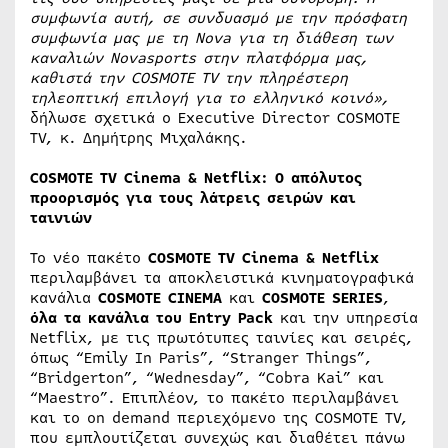
συμφωνία αυτή, σε συνδυασμό με την πρόσφατη
συμφωνία μας με τη Nova για τη διάθεση των
καναλιών Novasports στην πλατφόρμα μας,
καθιστά την COSMOTE TV την πληρέστερη
τηλεοπτική επιλογή για το ελληνικό κοινό»,
δήλωσε σχετικά ο Executive Director COSMOTE
TV, κ. Δημήτρης Μιχαλάκης.
COSMOTE
TV
Cinema
&
Netflix
: Ο απόλυτος
προορισμός για τους λάτρεις σειρών και
ταινιών
Το νέο πακέτο
COSMOTE
TV
Cinema
&
Netflix
περιλαμβάνει τα αποκλειστικά κινηματογραφικά
κανάλια
COSMOTE CINEMA
και
COSMOTE SERIES
,
όλα τα κανάλια του Entry Pack
και την υπηρεσία
Netflix, με τις πρωτότυπες ταινίες και σειρές,
όπως “Emily In Paris”, “Stranger Things”,
“Bridgerton”, “Wednesday”, “Cobra Kai” και
“Maestro”. Επιπλέον, το πακέτο περιλαμβάνει
και το on demand περιεχόμενο της COSMOTE TV,
που εμπλουτίζεται συνεχώς και διαθέτει πάνω