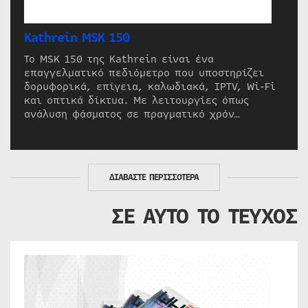
Kathrein MSK 150
Το MSK 150 της Kathrein είναι ένα
επαγγελματικό πεδιόμετρο που υποστηρίζει
δορυφορικά, επίγεια, καλωδιακά, IPTV, Wi-Fi
και οπτικά δίκτυα. Με λειτουργίες όπως
ανάλυση φάσματος σε πραγματικό χρόν…
ΔΙΑΒΑΣΤΕ ΠΕΡΙΣΣΟΤΕΡΑ
ΣΕ ΑΥΤΟ ΤΟ ΤΕΥΧΟΣ