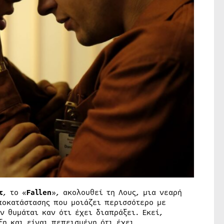
τ
, το «
Fallen
», ακολουθεί τη Λους, μια νεαρή
ποκατάστασης που μοιάζει περισσότερο με
ν θυμάται καν ότι έχει διαπράξει. Εκεί,
ξη και είναι πεπεισμένη ότι έχει