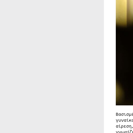
Βασισμ
γυναίκ
αίρεση
γνωρίζ