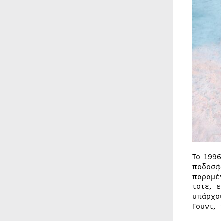
Το 199
ποδοσφ
παραμέ
τότε, 
υπάρχο
Γουντ,