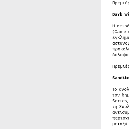
Πρεμιέ
Dark
W
Η σειρ
(Game 
εγκλημ
αστυνο
προκαλ
δολο
Πρεμιέ
Sandit
Το ανο
τον δη
Series
τη Σάρ
αντισυ
περιοχ
μεταξύ