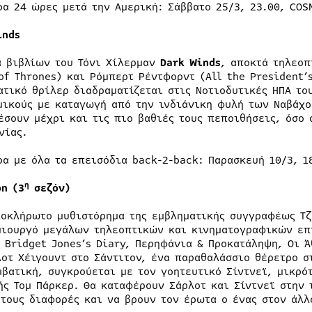
ρα 24 ώρες μετά την Αμερική: Σάββατο 25/3, 23.00, COS
inds
ά βιβλίων του Τόνι Χίλερμαν
Dark Winds
, αποκτά τηλεοπ
of Thrones) και Ρόμπερτ Ρέντφορντ (All the President
ατικό θρίλερ διαδραματίζεται στις Νοτιοδυτικές ΗΠΑ του
μικούς με καταγωγή από την ινδιάνικη φυλή των Ναβάχο
έσουν μέχρι και τις πιο βαθιές τους πεποιθήσεις, όσο 
φονίας.
ρα με όλα τα επεισόδια back-2-back: Παρασκευή 10/3, 1
η
on
(3
σεζόν)
λοκλήρωτο μυθιστόρημα της εμβληματικής συγγραφέως Τζ
μιουργό μεγάλων τηλεοπτικών και κινηματογραφικών επι
, Bridget Jones’s Diary, Περηφάνια & Προκατάληψη, Οι Ά
λοτ Χέιγουντ στο Σάντιτον, ένα παραθαλάσσιο θέρετρο σ
μβατική, συγκρούεται με τον γοητευτικό Σίντνεϊ, μικρό
ής Τομ Πάρκερ. Θα καταφέρουν Σάρλοτ και Σίντνεϊ στην 
 τους διαφορές και να βρουν τον έρωτα ο ένας στον 