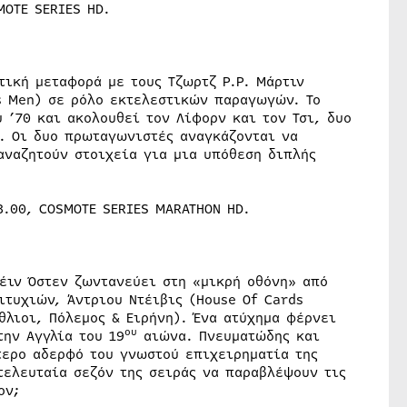
MOTE SERIES HD.
τική μεταφορά με τους Τζωρτζ Ρ.Ρ. Μάρτιν
’s Men) σε ρόλο εκτελεστικών παραγωγών. Το
 ’70 και ακολουθεί τον Λίφορν και τον Τσι, δυο
. Οι δυο πρωταγωνιστές αναγκάζονται να
αναζητούν στοιχεία για μια υπόθεση διπλής
8.00, COSMOTE SERIES MARATHON HD.
έιν Όστεν ζωντανεύει στη «μικρή οθόνη» από
τυχιών, Άντριου Ντέιβις (House Of Cards
θλιοι, Πόλεμος & Ειρήνη). Ένα ατύχημα φέρνει
ου
την Αγγλία του 19
αιώνα. Πνευματώδης και
τερο αδερφό του γνωστού επιχειρηματία της
τελευταία σεζόν της σειράς να παραβλέψουν τις
άλλον;