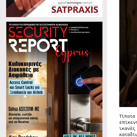
Τίποτα
επίκεν
ικανές
καταδί