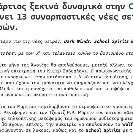
άρτιος ξεκινά δυναμικά στην
νει
13 συναρπαστικές νέες σε
ρών
.
μιέρα
για
τις
νέες
σειρές
:
Dark Winds, School Spirits 
ο
τρέφει με τον 3
και τελευταίο κύκλο το βασισμένο στ
ώτο μήνα της Άνοιξης θα απολαύσουμε, μεταξύ άλλων, τ
τική επιστροφή του Κίφερ Σάδερλαντ. Ο πρωταγωνιστής
or ενσαρκώνει έναν κατάσκοπο ειδικό στην εξαπάτηση, 
ις που έχουν την ικανότητα να επηρεάζουν και να ελέγχ
βληθεί και η συνέχεια του καθηλωτικού και υποψήφιου
να αναμένεται ακόμα πιο ανατρεπτική.
ντα του Μαρτίου περιλαμβάνει το ατμοσφαιρικό γουέστ
τ Ρέντφορντ και τον Τζωρτζ Ρ.Ρ. Μάρτιν του επικού «Ga
της τηλεοπτικής μεταφοράς του ομώνυμου μυθιστορήματο
 θα έχουν, επίσης, την ευκαιρία να απολαύσουν το
Wolf
ρφώνονται σε λύκους, καθώς και το
School
Spirits
με τ