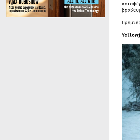
καταφέ
βραβευ
Πρεμιέ
Yellow