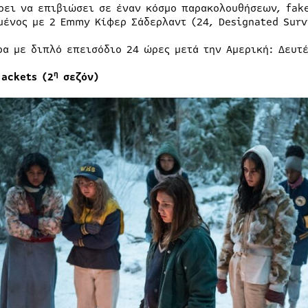
ρει να επιβιώσει σε έναν κόσμο παρακολουθήσεων, fak
μένος με 2 Εmmy Κίφερ Σάδερλαντ (24, Designated Surv
ρα με διπλό επεισόδιο 24 ώρες μετά την Αμερική: Δευτέ
η
jackets (2
σεζόν)