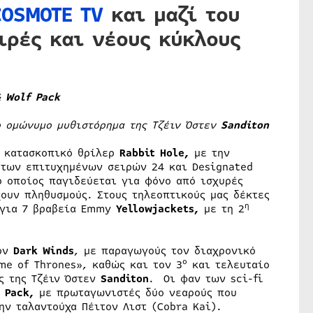
COSMOTE TV
και μαζί του
ιρές και νέους κύκλους
& Wolf Pack
ο ομώνυμο μυθιστόρημα της Τζέιν Όστεν
Sanditon
ο κατασκοπικό θρίλερ
Rabbit
Hole
,
με την
 των επιτυχημένων σειρών 24 και Designated
ο οποίος παγιδεύεται για φόνο από ισχυρές
ουν πληθυσμούς. Στους τηλεοπτικούς μας δέκτες
η
 για 7 βραβεία Emmy
Yellowjackets
,
με τη 2
ερν
Dark
Winds
, με παραγωγούς τον διαχρονικό
ο
me of Thrones», καθώς και τον 3
και τελευταίο
ς της Τζέιν Όστεν
Sanditon
. Οι φαν των sci-fi
Pack
,
με πρωταγωνιστές δύο νεαρούς που
ην ταλαντούχα Πέιτον Λιστ (Cobra Kai).