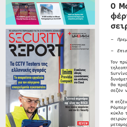
Ο Μ
φέρ
σει
–
Πρε
– Επισ
Τον πρ
τηλεοπ
Surviv
δυνάμε
θα προ
σεζόν 
Η ατζέ
Ρόμπερ
κύκλο 
σειρών
μεταμο