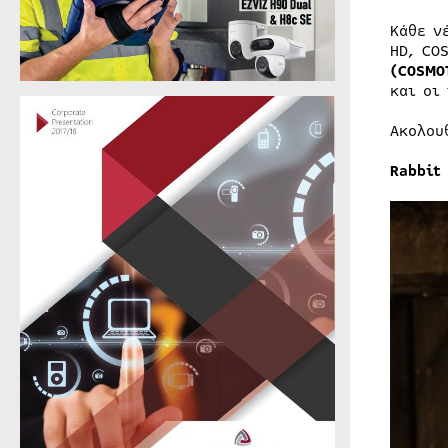
Κάθε ν
HD, CO
(
COSMO
και οι
Ακολου
Rabbit