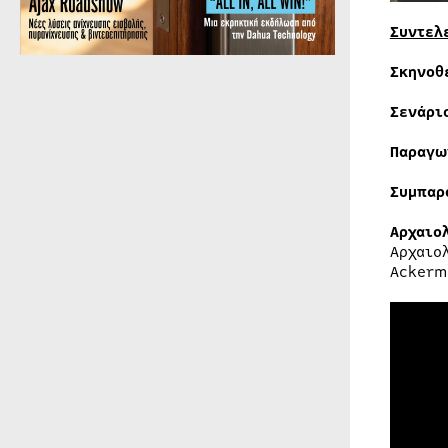
Συντελ
Σκηνοθ
Σενάρι
Παραγω
Συμπα
Αρχαιο
Αρχαιο
Ackerm