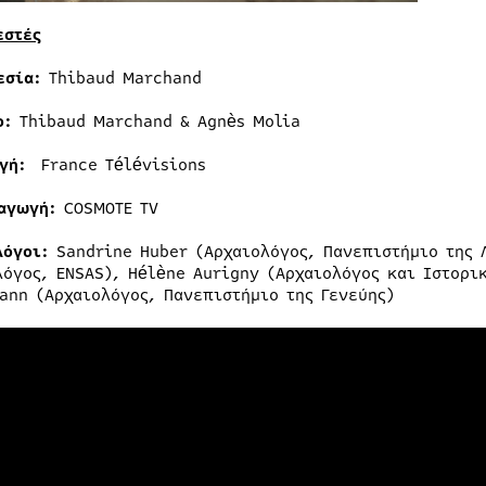
εστές
εσία:
Thibaud Marchand
ο:
Thibaud Marchand & Agnès Molia
γή:
France Télévisions
ραγωγή:
COSMOTE TV
λόγοι:
Sandrine Huber (Αρχαιολόγος, Πανεπιστήμιο της 
λόγος, ENSAS), Hélène Aurigny (Αρχαιολόγος και Ιστορικ
ann (Αρχαιολόγος, Πανεπιστήμιο της Γενεύης)