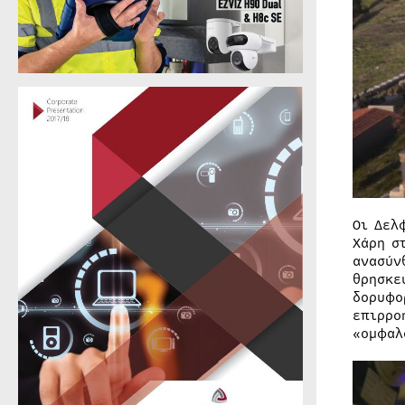
Οι Δελ
Χάρη σ
ανασύν
θρησκε
δορυφο
επιρρο
«ομφαλ