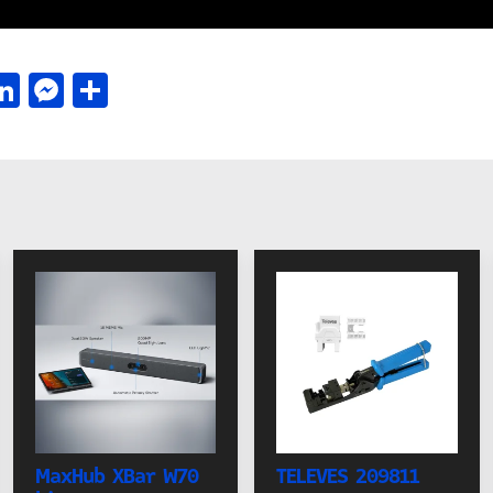
acebook
LinkedIn
Messenger
Μοιραστείτε
MaxHub XBar W70
TELEVES 209811