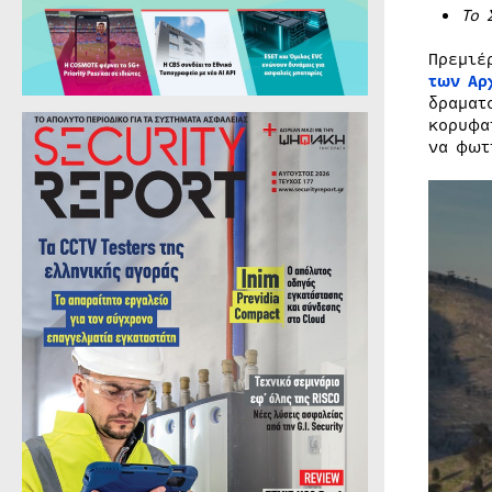
Το 
Πρεμιέ
των Αρ
δραματ
κορυφα
να φωτ