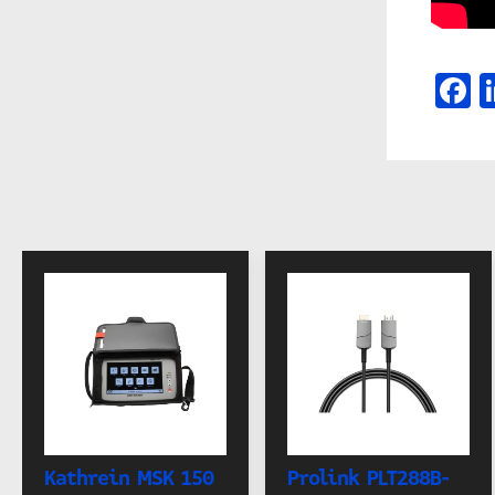
F
Kathrein MSK 150
Prolink PLT288B-