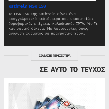
Kathrein MSK 150
Το MSK 150 της Kathrein είναι ένα
επαγγελματικό πεδιόμετρο που υποστηρίζει
δορυφορικά, επίγεια, καλωδιακά, IPTV, Wi-Fi
και οπτικά δίκτυα. Με λειτουργίες όπως
ανάλυση φάσματος σε πραγματικό χρόν…
ΔΙΑΒΑΣΤΕ ΠΕΡΙΣΣΟΤΕΡΑ
ΣΕ ΑΥΤΟ ΤΟ ΤΕΥΧΟΣ