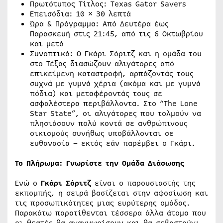
Πρωτότυπος Τίτλος: Texas Gator Savers
Επεισόδια: 10 × 30 λεπτά
Ώρα & Πρόγραμμα: Από Δευτέρα έως
Παρασκευή στις 21:45, από τις 6 Οκτωβρίου
και μετά
Συνοπτικά: Ο Γκάρι Σόριτζ και η ομάδα του
στο Τέξας διασώζουν αλιγάτορες από
επικείμενη καταστροφή, αρπάζοντάς τους
συχνά με γυμνά χέρια (ακόμα και με γυμνά
πόδια) και μεταφέροντάς τους σε
ασφαλέστερα περιβάλλοντα. Στο “The Lone
Star State”, οι αλιγάτορες που τολμούν να
πλησιάσουν πολύ κοντά σε ανθρώπινους
οικισμούς συνήθως υποβάλλονται σε
ευθανασία – εκτός εάν παρέμβει ο Γκάρι.
Το Πλήρωμα: Γνωρίστε την Ομάδα Διάσωσης
Ενώ ο
Γκάρι Σόριτζ
είναι ο παρουσιαστής της
εκπομπής, η σειρά βασίζεται στην αφοσίωση και
τις προσωπικότητες μιας ευρύτερης ομάδας.
Παρακάτω παρατίθενται τέσσερα άλλα άτομα που
οι θεατές θα αναγνωρίσουν και θα σεβαστούν: