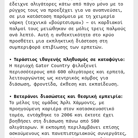
έδειχνε αλιγάτορες κάτω από πάγο μόνο με το
ρύγχος τους να προεξέχει για να αναπνεύσει,
σε μια κατάσταση παρόμοια με τη χειμερία
νάρκη (τεχνικά «βούρτσισμα») – οι καρδιακοί
παλμοί τους μειώθηκαν σε μόλις τρεις παλμούς
ανά λεπτό. Αυτή η ανθεκτικότητα στο κρύο
προσθέτει μια εκπληκτική διάσταση στη
συμπεριφορά επιβίωσης των ερπετών.
• Τεράστιος ιθαγενής πληθυσμός σε καταφύγιο:
Η περιοχή Gator Country φιλοξενεί
περισσότερους από 600 αλιγάτορες και ερπετά,
λειτουργώντας ως κεντρικός κόμβος για
διάσωση, φροντίδα, έκθεση και εκπαίδευση.
• Βετεράνοι διασώστες και θεσμική εμπειρία:
Το μέλος της ομάδας Άρλι Χάμμοντς, με
προηγούμενη καριέρα στον κατασκευαστικό
τομέα, εντάχθηκε το 2006 και έκτοτε έχει
βοηθήσει στη διάσωση πάνω από 500
αλιγάτορων. Η εκπομπή περιλαμβάνει επίσης
ασκούμενους και πανεπιστημιακούς συνεργάτες,