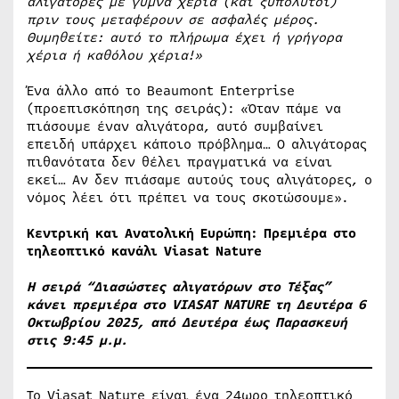
αλιγάτορες με γυμνά χέρια (και ξυπόλυτοι)
πριν τους μεταφέρουν σε ασφαλές μέρος.
Θυμηθείτε: αυτό το πλήρωμα έχει ή γρήγορα
χέρια ή καθόλου χέρια!»
Ένα άλλο από το Beaumont Enterprise
(προεπισκόπηση της σειράς): «Όταν πάμε να
πιάσουμε έναν αλιγάτορα, αυτό συμβαίνει
επειδή υπάρχει κάποιο πρόβλημα… Ο αλιγάτορας
πιθανότατα δεν θέλει πραγματικά να είναι
εκεί… Αν δεν πιάσαμε αυτούς τους αλιγάτορες, ο
νόμος λέει ότι πρέπει να τους σκοτώσουμε».
Κεντρική και Ανατολική Ευρώπη: Πρεμιέρα στο
τηλεοπτικό κανάλι Viasat
Nature
Η σειρά “Διασώστες αλιγατόρων στο Τέξας”
κάνει πρεμιέρα στο VIASAT NATURE τη Δευτέρα 6
Οκτωβρίου 2025, από Δευτέρα έως Παρασκευή
στις 9:45 μ.μ.
Το Viasat Nature είναι ένα 24ωρο τηλεοπτικό