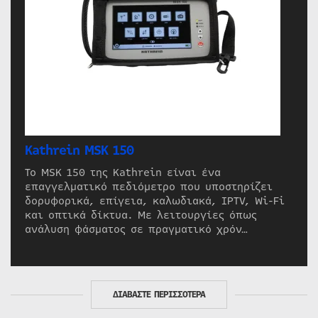
Kathrein MSK 150
Το MSK 150 της Kathrein είναι ένα
επαγγελματικό πεδιόμετρο που υποστηρίζει
δορυφορικά, επίγεια, καλωδιακά, IPTV, Wi-Fi
και οπτικά δίκτυα. Με λειτουργίες όπως
ανάλυση φάσματος σε πραγματικό χρόν…
ΔΙΑΒΑΣΤΕ ΠΕΡΙΣΣΟΤΕΡΑ