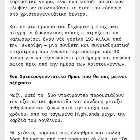
εορταστικό γεύμα, ενώ ένα κοπάδι ασιατικών
ελεφάντων απολαμβάνει το δικό του «δάσος»
από χριστουγεννιάτικα δέντρα.
Και σε μια πραγματικά ξεχωριστή εποχιακή
στιγμή, ο ζωολογικός κήπος ετοιμάζεται να
καλωσορίσει έναν νέο γορίλα 193 κιλών από
την Τενερίφη – μια σύνθετη και συναισθηματική
επιχείρηση που ενώνει περισσότερα από 30
άτομα για να εξασφαλίσει μια ήρεμη και ασφαλή
άφιξη πριν από την ημέρα των Χριστουγέννων.
Ένα Χριστουγεννιάτικο Πρωί που θα σας μείνει
αξέχαστο
Μαζί, αυτά τα δύο ντοκιμαντέρ παρουσιάζουν
την εξαιρετική φροντίδα και σύνδεση μεταξύ
ανθρώπων και ζώων αυτή την εποχή του
χρόνου, από τα παγωμένα Highlands μέχρι την
καρδιά του Λονδίνου.
Με χιόνια, καμπανίτσες έλκηθρου και πολλή
δόση θαύματος από την πραγματική ζωή, τα “
Τα