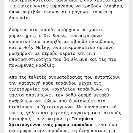
– εκπαιδεύοντας ταράνδους να τραβούν έλκηθρα,
όπως ακριβώς έκαναν οι πρόγονοί τους στη
Λαπωνία.
Ανάμεσα στο κοπάδι υπάρχουν αξέχαστοι
χαρακτήρες: ο Dr. Seuss, ένα περήφανο
αρσενικό που προήχθη σε «βοηθό έλκηθρου»,
και ο Holy Moley, ένα μικροσκοπικό ορφανό
μοσχαράκι με στραβό κέρατο και μια
αποφασιστικότητα που θα έλιωνε και τις πιο
παγωμένες καρδιές.
Από τις τελετές ονοματοδοσίας που εντοπίζουν
την καταγωγή κάθε ταράνδου μέχρι τις
τελετουργίες του «σχολείου ταράνδων», η
ταινία αποτυπώνει τον βαθύ δεσμό μεταξύ
ανθρώπων και ζώων που ζωντανεύει στα
Highlands τα Χριστούγεννα. Με συναρπαστικά
τοπία, γέλιο και μερικές συγκινητικές στιγμές
θριάμβου, το ντοκιμαντέρ
Τα πρώτα
Χριστούγεννα ενός μωρού ταράνδου
είναι ένα
αφιέρωμα στην παράδοση, τη διαχρονικότητα