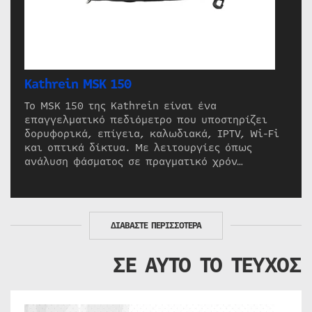
Kathrein MSK 150
Το MSK 150 της Kathrein είναι ένα
επαγγελματικό πεδιόμετρο που υποστηρίζει
δορυφορικά, επίγεια, καλωδιακά, IPTV, Wi-Fi
και οπτικά δίκτυα. Με λειτουργίες όπως
ανάλυση φάσματος σε πραγματικό χρόν…
ΔΙΑΒΑΣΤΕ ΠΕΡΙΣΣΟΤΕΡΑ
ΣΕ ΑΥΤΟ ΤΟ ΤΕΥΧΟΣ