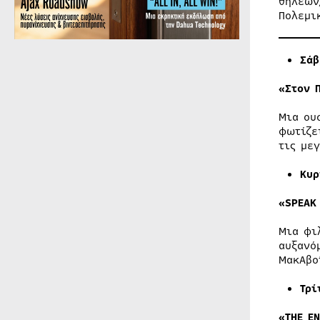
θηλέων
Πολεμι
Σάβ
«Στον 
Μια ου
φωτίζε
τις με
Κυ
«SPEAK
Μια φι
αυξανό
ΜακΑβο
Τρ
«THE E