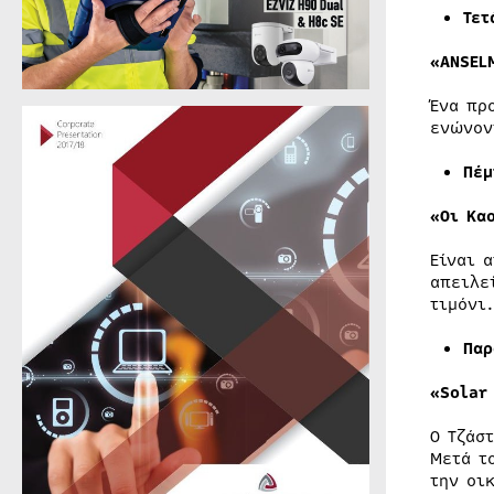
Τε
«ANSE
Ένα πρ
ενώνον
Πέμ
«Οι Κα
Είναι 
απειλε
τιμόνι.
Παρ
«
Solar
Ο Τζάσ
Μετά τ
την οι