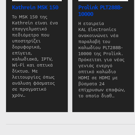
Kathrein MSK 150
Prolink PLT288B-
10000
Το MSK 150 της
Kathrein είναι ένα
Η εταιρεία
επαγγελματικό
KAL Electronics
πεδιόμετρο που
ανακοινώνει νέα
υποστηρίζει
παραλαβή του
δορυφορικά,
καλωδίου PLT288B-
επίγεια,
10000 της Prolink.
καλωδιακά, IPTV,
Πρόκειται για νέας
Wi-Fi και οπτικά
γενιάς ενεργό
δίκτυα. Με
οπτικό καλώδιο
λειτουργίες όπως
HDMI σε HDMI με
ανάλυση φάσματος
βύσματα 24
σε πραγματικό
επίχρυσων επαφών,
χρόν…
το οποίο διαθ…