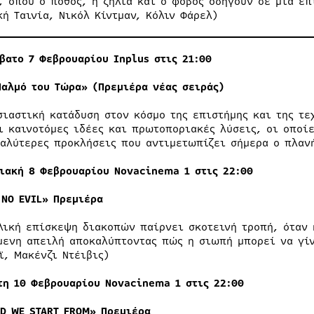
, όπου ο πόθος, η ζήλια και ο φόβος οδηγούν σε μία επ
κή Ταινία, Νικόλ Κίντμαν, Κόλιν Φάρελ)
βατο 7 Φεβρουαρίου
Inplus
στις
21
:00
Παλμό του Τώρα» (Πρεμιέρα νέας σειράς)
σιαστική κατάδυση στον κόσμο της επιστήμης και της τε
ι καινοτόμες ιδέες και πρωτοποριακές λύσεις, οι οποί
γαλύτερες προκλήσεις που αντιμετωπίζει σήμερα ο πλαν
ριακή
8
Φεβρουαρίου Νovacinema 1 στις 22:00
 NO EVIL»
Πρεμιέρα
λική επίσκεψη διακοπών παίρνει σκοτεινή τροπή, όταν 
μενη απειλή αποκαλύπτοντας πώς η σιωπή μπορεί να γίν
ϊ, Μακένζι Ντέιβις)
ίτη
10
Φεβρουαρίου Νovacinema 1 στις 22:00
ND WE START FROM»
Πρεμιέρα