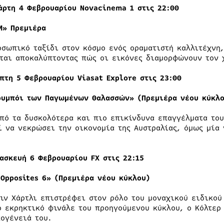
τάρτη
4
Φεβρουαρίου Νovacinema 1 στις 22:00
LM»
Πρεμιέρα
οσωπικό ταξίδι στον κόσμο ενός οραματιστή καλλιτέχνη,
ται αποκαλύπτοντας πώς οι εικόνες διαμορφώνουν τον 
πτη 5 Φεβρουαρίου
Viasat
Explore
στις 23:00
ουμπόι των Παγωμένων Θαλασσών» (Πρεμιέρα νέου κύκλο
από τα δυσκολότερα και πιο επικίνδυνα επαγγέλματα το
ί να νεκρώσει την οικονομία της Αυστραλίας, όμως μία
ασκευή 6 Φεβρουαρίου
FX
στις
22
:
15
 Opposites 6
» (Πρεμιέρα νέου κύκλου)
τιν Χάρτλι επιστρέφει στον ρόλο του μοναχικού ειδικού
ο εκρηκτικό φινάλε του προηγούμενου κύκλου, ο Κόλτερ
κογένειά του.