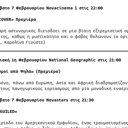
ββατο
7
Φεβρουαρίου Νovacinema 1 στις 22:00
COVER»
Πρεμιέρα
αρή αστυνομικός διεισδύει σε μια βίαιη εξτρεμιστική ο
 της, καθώς η μυστικότητα και ο φόβος θολώνουν τα όρι
ι, Καρολίνα Γιούστε)
ιακή 1η Φεβρουαρίου
National
Geographic
στις 21:00
σμοί από Ψηλά» (Πρεμιέρα)
ρόνο, πάνω από Ευρώπη, Ασία και Αφρική διαδραματίζον
 τους πανηγυρικούς εορτασμούς από μία μοναδική εναέρ
ββατο
7
Φεβρουαρίου Νova
stars
στις
21:30
EGUILED
»
ερίοδο του Αμερικανικού Εμφυλίου, ένας τραυματισμένο