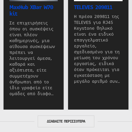
MaxHub XBar W70
TELEVES 209811
kit
Η πρέσα 209811 της
TELEVES για RJ45
Σε επιχειρήσεις
Keystone θηλυκό
όπου οι συσκέψεις
είναι ένα ειδικό
είναι πλέον
επαγγελματικό
καθημερινές, μια
εργαλείο,
αίθουσα συσκέψεων
σχεδιασμένο για τη
πρέπει να
μείωση του χρόνου
λειτουργεί άμεσα,
εργασίας, ειδικά
καθαρά και
όταν πρόκειται για
αξιόπιστα, είτε
εγκατάσταση με
συμμετέχουν
μεγάλο αριθμό συν…
άνθρωποι από το
ίδιο γραφείο είτε
ομάδες από διαφο…
ΔΙΑΒΑΣΤΕ ΠΕΡΙΣΣΟΤΕΡΑ