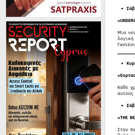
Σά
«UNDER
Μια νε
λογική
Γαστέσ
Κυρ
«Εορτα
Κάθε χ
αυτούς
Σά
«
THE B
Στην π