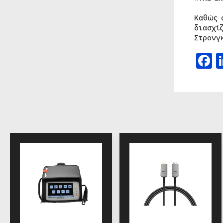
Καθώς 
διασχί
Στρονγ
F