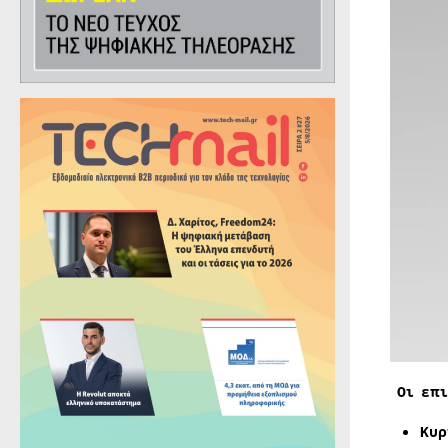
Οι επι
Κυρ