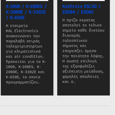
K-1000 / K-108ES /
Kathrein ESC30 /
K-2080E / K-3302E
ESD84 / ESD85
/ K-650E
Η πρίζα κεραίας
αποτελεί το τελικό
Η εταιρεία
σημείο κάθε δικτύου
KAL Electronics
διανομής
ανακοινώνει την
τηλεοπτικού
παραλαβή σειράς
σήματος και
τηλεχειριστηρίων
επηρεάζει άμεσα
για κλιματιστικά
την ποιότητα λήψης.
και air condition.
Η σωστή επιλογή
Πρόκειται για τα K-
της εξασφαλίζει
1000, K-108ES, K-
αξιόπιστη μετάδοση,
2080E, K-3302E και
χαμηλές απώλειες
K-650E, τα οποία
και σ…
προγραμματίζον…