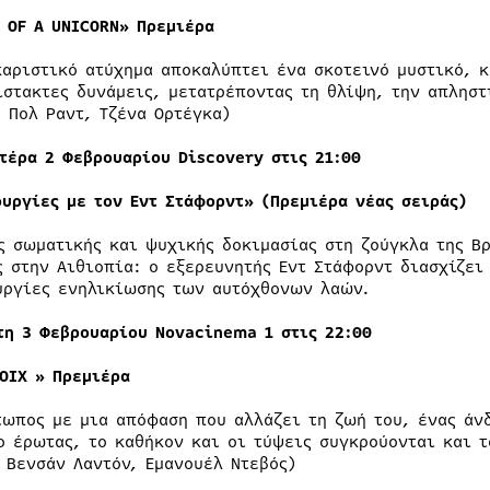
H OF A UNICORN»
Πρεμιέρα
καριστικό ατύχημα αποκαλύπτει ένα σκοτεινό μυστικό, 
ίστακτες δυνάμεις, μετατρέποντας τη θλίψη, την απληστ
, Πολ Ραντ, Τζένα Ορτέγκα)
τέρα 2 Φεβρουαρίου
Discovery
στις
21
:00
ουργίες με τον Εντ Στάφορντ» (Πρεμιέρα νέας σειράς)
ς σωματικής και ψυχικής δοκιμασίας στη ζούγκλα της Β
ς στην Αιθιοπία: ο εξερευνητής Εντ Στάφορντ διασχίζει 
υργίες ενηλικίωσης των αυτόχθονων λαών.
ίτη
3
Φεβρουαρίου Νovacinema 1 στις 22:00
HOIX »
Πρεμιέρα
τωπος με μια απόφαση που αλλάζει τη ζωή του, ένας άνδ
ο έρωτας, το καθήκον και οι τύψεις συγκρούονται και τ
, Βενσάν Λαντόν, Εμανουέλ Ντεβός)