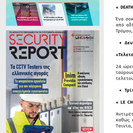
«
DEAT
Ένα σο
από αδ
Τρόμου
Δευ
«Τελετ
24 ώρε
ταύρου
τελετο
Τρ
«
LE C
Αντιμέ
καθώς 
Ταινία