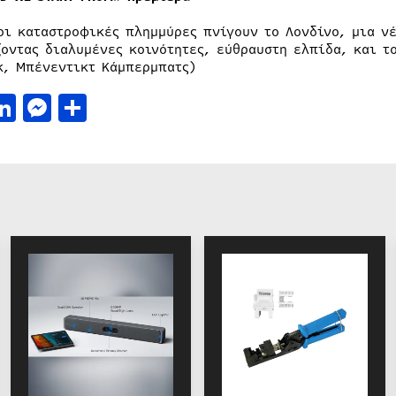
οι καταστροφικές πλημμύρες πνίγουν το Λονδίνο, μια νέ
ζοντας διαλυμένες κοινότητες, εύθραυστη ελπίδα, και τ
κ, Μπένεντικτ Κάμπερμπατς)
acebook
LinkedIn
Messenger
Μοιραστείτε