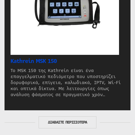
Kathrein MSK 150
Το MSK 150 της Kathrein είναι ένα
επαγγελματικό πεδιόμετρο που υποστηρίζει
δορυφορικά, επίγεια, καλωδιακά, IPTV, Wi-Fi
και οπτικά δίκτυα. Με λειτουργίες όπως
ανάλυση φάσματος σε πραγματικό χρόν…
ΔΙΑΒΑΣΤΕ ΠΕΡΙΣΣΟΤΕΡΑ