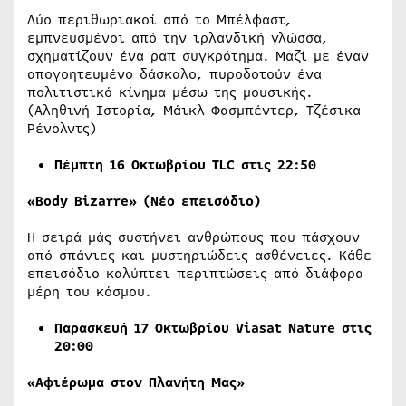
Δύο περιθωριακοί από το Μπέλφαστ,
εμπνευσμένοι από την ιρλανδική γλώσσα,
σχηματίζουν ένα ραπ συγκρότημα. Μαζί με έναν
απογοητευμένο δάσκαλο, πυροδοτούν ένα
πολιτιστικό κίνημα μέσω της μουσικής.
(Αληθινή Ιστορία, Μάικλ Φασμπέντερ, Τζέσικα
Ρένολντς)
Πέμπτη 16 Οκτωβρίου
TLC
στις 22:50
«Body Bizarre»
(
Νέο επεισόδιο)
Η σειρά μάς συστήνει ανθρώπους που πάσχουν
από σπάνιες και μυστηριώδεις ασθένειες. Κάθε
επεισόδιο καλύπτει περιπτώσεις από διάφορα
μέρη του κόσμου.
Παρασκευή 17 Οκτωβρίου
Viasat
Nature
στις
20:00
«Αφιέρωμα στον Πλανήτη Μας»