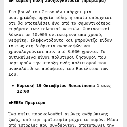
«
Η Χαμένη Πόλη Σανξινγκντούι
» (Πρεμιέρα)
Στα βουνά του Σετσουάν υπάρχει μια
μυστηριώδης αρχαία πόλη, η οποία υπόσχεται
ότι θα αποτελέσει ένα από τα σημαντικότερα
ευρήματα των τελευταίων ετών. Θυσιαστικοί
λάκκοι με 10.000 αντικείμενα από χρυσό,
νεφρίτη, ελεφαντόδοντο και μπρούντζο είδαν
το φως στη διάρκεια ανασκαφών και
χρονολογούνται πριν από 3.000 χρόνια. Τα
αντικείμενα είναι πολύτιμοι θησαυροί που
μαρτυρούν την ύπαρξη ενός πολιτισμού που
ανακαλύφθηκε πρόσφατα, του Βασιλείου των
Σου.
Κυριακή 19 Οκτωβρίου Ν
ovacinema
1 στις
22:00
«HERE» Πρεμιέρα
Ένα σπίτι παρακολουθεί αιώνες ανθρώπινης
ζωής, από την προϊστορία μέχρι το παρόν. Μέσα
από ιστορίες που συνδέονται, αποτυπώνει την