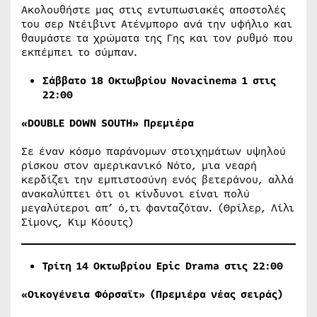
Ακολουθήστε μας στις εντυπωσιακές αποστολές
του σερ Ντέιβιντ Ατένμπορο ανά την υφήλιο και
θαυμάστε τα χρώματα της Γης και τον ρυθμό που
εκπέμπει το σύμπαν.
Σάββατο 18 Οκτωβρίου Νovacinema 1 στις
22:00
«
DOUBLE
DOWN
SOUTH
» Πρεμιέρα
Σε έναν κόσμο παράνομων στοιχημάτων υψηλού
ρίσκου στον αμερικανικό Νότο, μια νεαρή
κερδίζει την εμπιστοσύνη ενός βετεράνου, αλλά
ανακαλύπτει ότι οι κίνδυνοι είναι πολύ
μεγαλύτεροι απ’ ό,τι φανταζόταν. (Θρίλερ, Λίλι
Σίμονς, Κιμ Κόουτς)
Τρίτη 14 Οκτωβρίου
Epic
Drama
στις 22:00
«Οικογένεια Φόρσαϊτ» (Πρεμιέρα νέας σειράς)