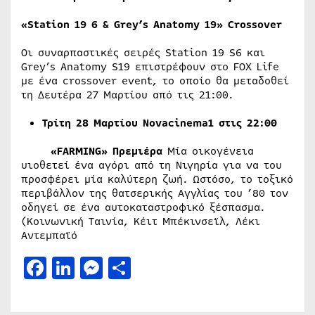
«
Station 19 6 & Grey’s Anatomy 19
»
Crossover
Οι συναρπαστικές σειρές Station 19 S6 και
Grey’s Anatomy S19 επιστρέφουν στο FOX Life
με ένα crossover event, το οποίο θα μεταδοθεί
τη Δευτέρα 27 Μαρτίου από τις 21:00.
Τρίτη
28
Μαρτίου
Novacinema1
στις
22:00
«FARMING» Πρεμιέρα
Μία οικογένεια
υιοθετεί ένα αγόρι από τη Νιγηρία για να του
προσφέρει μία καλύτερη ζωή. Ωστόσο, το τοξικό
περιβάλλον της θατσερικής Αγγλίας του ’80 τον
οδηγεί σε ένα αυτοκαταστροφικό ξέσπασμα.
(Κοινωνική Ταινία, Κέιτ Μπέκινσεϊλ, Λέκι
Αντεμπαϊό
Facebook
LinkedIn
Messenger
Μοιραστείτε