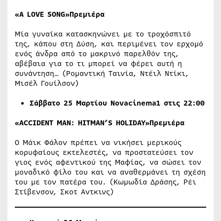
«A LOVE SONG»
Πρεμιέρα
Μία γυναίκα κατασκηνώνει με το τροχόσπιτό
της, κάπου στη Δύση, και περιμένει τον ερχομό
ενός άνδρα από το μακρινό παρελθόν της,
αβέβαια για το τι μπορεί να φέρει αυτή η
συνάντηση… (Ρομαντική Ταινία, Ντέιλ Ντίκι,
Μισέλ Γουίλσον)
Σάββατο 25 Μαρτίου
Novacinema1 στις 22:00
«ACCIDENT MAN: HITMAN’S HOLIDAY»
Πρεμιέρα
Ο Μάικ Φάλον πρέπει να νικήσει μερικούς
κορυφαίους εκτελεστές, να προστατεύσει τον
γιος ενός αφεντικού της Μαφίας, να σώσει τον
μοναδικό φίλο του και να αναθερμάνει τη σχέση
του με τον πατέρα του. (Κωμωδία Δράσης, Ρέι
Στίβενσον, Σκοτ Αντκινς)