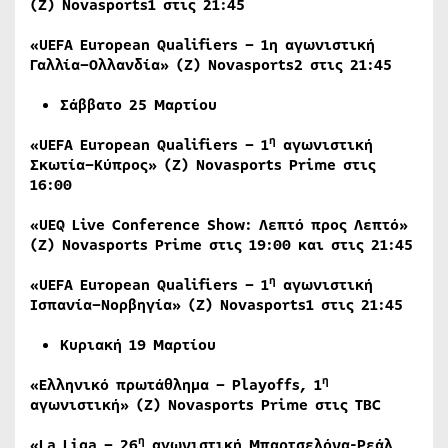
(
Ζ
) Novasports1
στις
21:45
«UEFA European Qualifiers – 1
η
αγωνιστική
Γαλλία
–
Ολλανδία
» (
Ζ
) Novasports2
στις
21:45
Σάββατο 25 Μαρτίου
η
«UEFA European Qualifiers – 1
αγωνιστική
Σκωτία
–
Κύπρος
» (
Ζ
) Novasports Prime
στις
16:00
«UEQ Live Conference Show: Λεπτό προς Λεπτό»
(
Ζ
) Novasports Prime
στις
19:00
και
στις
21:45
η
«UEFA European Qualifiers – 1
αγωνιστική
Ισπανία
–
Νορβηγία
» (
Ζ
) Novasports1
στις
21:45
Κυριακή
1
9
Μαρτίου
η
«Ελληνικό πρωτάθλημα –
Playoffs
, 1
αγωνιστική» (Ζ)
Novasports
Prime
στις
TBC
η
«
La
Liga
– 26
αγωνιστική Μπαρτσελόνα-Ρεάλ