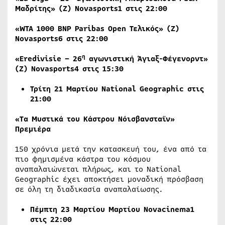
Μαδρίτης» (Ζ)
Novasports
1 στις 22:00
«WTA 1000 BNP Paribas Open
Τελικός
» (
Ζ
)
Novasports6
στις
22:00
η
«
Eredivisie
– 26
αγωνιστική Άγιαξ-Φέγενορντ»
(Ζ)
Novasports
4 στις 15:30
Τρίτη
21
Μαρτίου
National Geographic
στις
21:00
«Τα Μυστικά του Κάστρου Νόισβανσταϊν»
Πρεμιέρα
150 χρόνια μετά την κατασκευή του, ένα από τα
πιο φημισμένα κάστρα του κόσμου
αναπαλαιώνεται πλήρως, και το National
Geographic έχει αποκτήσει μοναδική πρόσβαση
σε όλη τη διαδικασία αναπαλαίωσης.
Πέμπτη 23 Μαρτίου Μαρτίου Novacinema1
στις 22:00