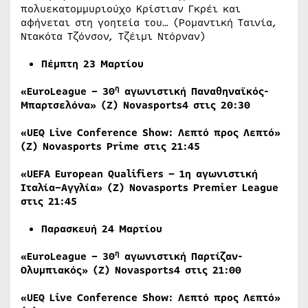
πολυεκατομμυριούχο Κρίστιαν Γκρέι και
αφήνεται στη γοητεία του… (Ρομαντική Ταινία,
Ντακότα Τζόνσον, Τζέιμι Ντόρναν)
Πέμπτη 23 Μαρτίου
η
«
EuroLeague
– 30
αγωνιστική Παναθηναϊκός-
Μπαρτσελόνα» (Ζ)
Novasports
4 στις 20:30
«UEQ Live Conference Show: Λεπτό προς Λεπτό»
(
Ζ
) Novasports Prime
στις
21:45
«UEFA European Qualifiers – 1
η
αγωνιστική
Ιταλία
–
Αγγλία
» (
Ζ
) Novasports Premier League
στις
21:45
Παρασκευή
24
Μαρτίου
η
«
EuroLeague
– 30
αγωνιστική Παρτίζαν-
Ολυμπιακός» (Ζ)
Novasports
4 στις 21:00
«UEQ Live Conference Show: Λεπτό προς Λεπτό»