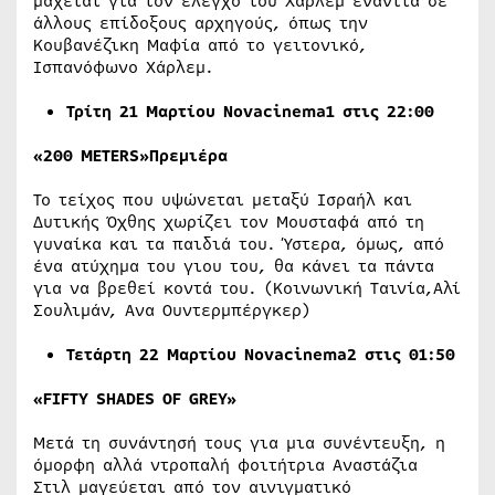
μάχεται για τον έλεγχο του Χάρλεμ ενάντια σε
άλλους επίδοξους αρχηγούς, όπως την
Κουβανέζικη Μαφία από το γειτονικό,
Ισπανόφωνο Χάρλεμ.
Τρίτη 21 Μαρτίου Novacinema1 στις 22:00
«200 METERS»Πρεμιέρα
Το τείχος που υψώνεται μεταξύ Ισραήλ και
Δυτικής Όχθης χωρίζει τον Μουσταφά από τη
γυναίκα και τα παιδιά του. Ύστερα, όμως, από
ένα ατύχημα του γιου του, θα κάνει τα πάντα
για να βρεθεί κοντά του. (Κοινωνική Ταινία,Αλί
Σουλιμάν, Ανα Ουντερμπέργκερ)
Τετάρτη 22 Μαρτίου Novacinema
2
στις
01:50
«FIFTY SHADES OF GREY»
Μετά τη συνάντησή τους για μια συνέντευξη, η
όμορφη αλλά ντροπαλή φοιτήτρια Αναστάζια
Στιλ μαγεύεται από τον αινιγματικό