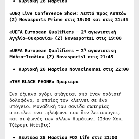
Κυριακή
26
Μαρτίου
«UEQ Live Conference Show: Λεπτό προς Λεπτό»
(
Ζ
) Novasports Prime
στις
19:00
και
στις
21:45
η
«UEFA European Qualifiers – 2
αγωνιστική
Αγγλία
–
Ουκρανία
» (
Ζ
) Novasports1
στις
19:00
η
«UEFA European Qualifiers – 2
αγωνιστική
Μάλτα
–
Ιταλία
» (
Ζ
) Novasports1
στις
21:45
Κυριακή
26
Μαρτίου
Novacinema1
στις
22:00
«THE BLACK PHONE» Πρεμιέρα
Ένα έξυπνο αγόρι απάγεται από έναν σαδιστή
δολοφόνο, ο οποίος τον κλείνει σε ένα
υπόγειο. Μοναδική του σανίδα σωτηρίας
αποτελεί ένα τηλέφωνο που δεν λειτουργεί,
και οι φωνές των άλλων θυμάτων… (Ιθαν Χοκ,
Τζέρεμι Ντέιβις)
Δευτέρα 28 Μαρτίου
FOX
Life
στις 21:00