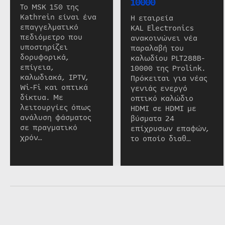
10000
Το MSK 150 της
Kathrein είναι ένα
Η εταιρεία
επαγγελματικό
KAL Electronics
πεδιόμετρο που
ανακοινώνει νέα
υποστηρίζει
παραλαβή του
δορυφορικά,
καλωδίου PLT288B-
επίγεια,
10000 της Prolink.
καλωδιακά, IPTV,
Πρόκειται για νέας
Wi-Fi και οπτικά
γενιάς ενεργό
δίκτυα. Με
οπτικό καλώδιο
λειτουργίες όπως
HDMI σε HDMI με
ανάλυση φάσματος
βύσματα 24
σε πραγματικό
επίχρυσων επαφών,
χρόν…
το οποίο διαθ…