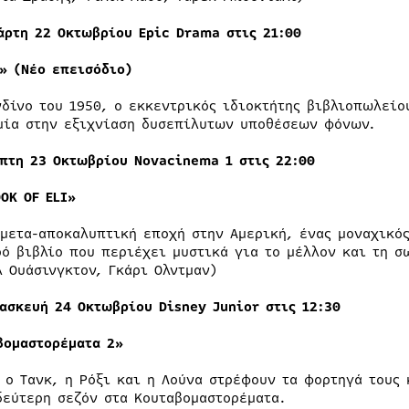
άρτη 22 Οκτωβρίου
Epic
Drama
στις 21:00
» (Νέο επεισόδιο)
νδίνο του 1950, ο εκκεντρικός ιδιοκτήτης βιβλιοπωλεί
μία στην εξιχνίαση δυσεπίλυτων υποθέσεων φόνων.
μπτη
23
Οκτωβρίου Νovacinema 1 στις 22:00
OK OF ELI»
 μετα-αποκαλυπτική εποχή στην Αμερική, ένας μοναχικό
ρό βιβλίο που περιέχει μυστικά για το μέλλον και τη σ
λ Ουάσινγκτον, Γκάρι Ολντμαν)
ασκευή 24 Οκτωβρίου
Disney
Junior
στις 12:30
βομαστορέματα 2»
, ο Τανκ, η Ρόξι και η Λούνα στρέφουν τα φορτηγά τους
δεύτερη σεζόν στα Κουταβομαστορέματα.