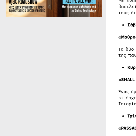
Με ενδ
βασιλε
τους ή
Σάβ
«Μαύρο
Τα δύο
της πα
Κυ
«SMALL
Ένας έ
κι έρχ
Ιστορί
Τρί
«PASSA