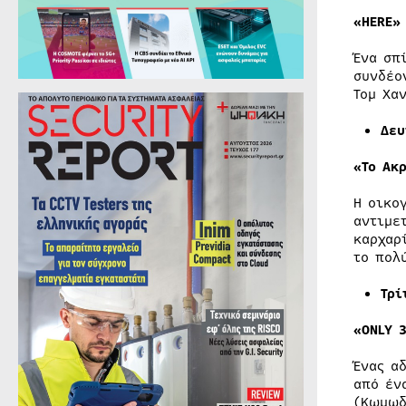
«HERE»
Ένα σπ
συνδέο
Τομ Χα
Δευ
«Το Ακ
Η οικο
αντιμε
καρχαρ
το πολ
Τρί
«ONLY 
Ένας α
από έν
(Κωμωδ