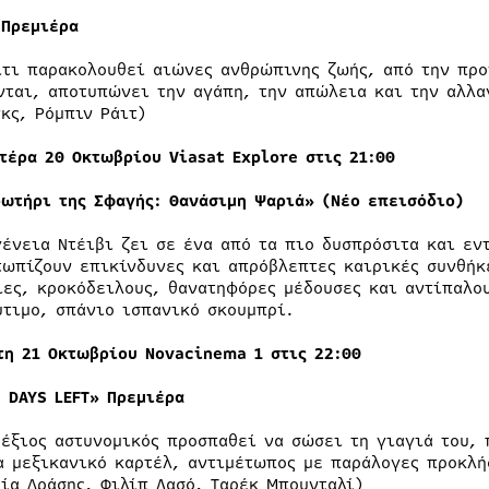
 Πρεμιέρα
ίτι παρακολουθεί αιώνες ανθρώπινης ζωής, από την προ
νται, αποτυπώνει την αγάπη, την απώλεια και την αλλα
νκς, Ρόμπιν Ράιτ)
τέρα 20 Οκτωβρίου
Viasat
Explore
στις 21:00
ρωτήρι της Σφαγής: Θανάσιμη Ψαριά» (Νέο επεισόδιο)
γένεια Ντέιβι ζει σε ένα από τα πιο δυσπρόσιτα και εν
τωπίζουν επικίνδυνες και απρόβλεπτες καιρικές συνθήκ
ίες, κροκόδειλους, θανατηφόρες μέδουσες και αντίπαλο
ύτιμο, σπάνιο ισπανικό σκουμπρί.
τη 21 Οκτωβρίου Νovacinema 1 στις 22:00
3 DAYS LEFT» Πρεμιέρα
δέξιος αστυνομικός προσπαθεί να σώσει τη γιαγιά του, 
α μεξικανικό καρτέλ, αντιμέτωπος με παράλογες προκλή
ία Δράσης, Φιλίπ Λασό, Ταρέκ Μπουνταλί)