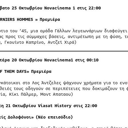
ββατο
25
Οκτωβρίου Νovacinema 1 στις 22:00
ERNIERS HOMMES »
Πρεμιέρα
ρτιο του ‘45, μια ομάδα Γάλλων λεγεωνάριων διαφεύγει
ας προς τις σύμμαχες βάσεις, αντιμέτωπη με τη φύση, τ
α, Γκουίντο Καπρίνο, Αντζεϊ Χιρά)
τέρα 20
Οκτωβρίου Νovacinema
1
στις
00:10
OF THEM DAYS» Πρεμιέρα
γκάτοικοι στο Λος Άντζελες ψάχνουν χρήματα για το ενο
θειές τους οδηγούν σε περιπέτειες που δοκιμάζουν τη φ
ία, Κίκι Πάλμερ, Μοντ Απαταου)
τη 21
Οκτωβρίου
Viasat History
στις
22:00
είς Δολοφόνοι» (Νέο επεισόδιο)