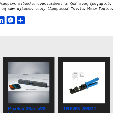
θιασμένο ειδύλλιο αναστατώνει τη ζωή ενός ζευγαριού,
ηση των σχέσεών τους. (Δραματική Ταινία, Μπεν Γουίσο
acebook
LinkedIn
Messenger
Μοιραστείτε
MaxHub XBar W70
TELEVES 209811