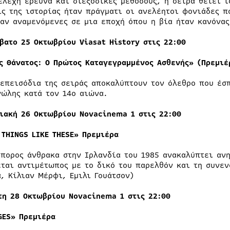
ελεχή έρευνα και διεξοδικές μεθόδους, η σειρά θέτει τ
ίς της ιστορίας ήταν πράγματι οι ανελέητοι φονιάδες π
ταν αναμενόμενες σε μια εποχή όπου η βία ήταν κανόνας
βατο 25 Οκτωβρίου
Viasat
History
στις 22:00
ς Θάνατος: Ο Πρώτος Καταγεγραμμένος Ασθενής» (Πρεμιέ
 επεισόδια της σειράς αποκαλύπτουν τον όλεθρο που έσ
νώλης κατά τον 14ο αιώνα.
ριακή
26
Οκτωβρίου Ν
ovacinema
1 στις 22:00
 THINGS LIKE THESE»
Πρεμιέρα
μπορος άνθρακα στην Ιρλανδία του 1985 ανακαλύπτει ανη
εται αντιμέτωπος με το δικό του παρελθόν και τη συνεν
α, Κίλιαν Μέρφι, Εμιλι Γουάτσον)
τη 2
8
Οκτωβρίου Νovacinema 1 στις 22:00
GES» Πρεμιέρα