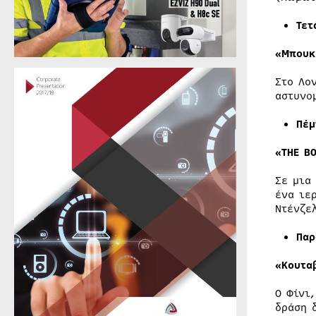
Τετ
«Μπουκ
Στο Λο
αστυνο
Πέ
«THE BO
Σε μια
ένα ιε
Ντένζε
Παρ
«Κουτα
Ο Φίνι
δράση 