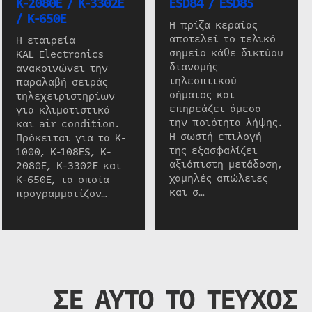
K-2080E / K-3302E
ESD84 / ESD85
/ K-650E
Η πρίζα κεραίας
αποτελεί το τελικό
Η εταιρεία
σημείο κάθε δικτύου
KAL Electronics
διανομής
ανακοινώνει την
τηλεοπτικού
παραλαβή σειράς
σήματος και
τηλεχειριστηρίων
επηρεάζει άμεσα
για κλιματιστικά
την ποιότητα λήψης.
και air condition.
Η σωστή επιλογή
Πρόκειται για τα K-
της εξασφαλίζει
1000, K-108ES, K-
αξιόπιστη μετάδοση,
2080E, K-3302E και
χαμηλές απώλειες
K-650E, τα οποία
και σ…
προγραμματίζον…
ΣΕ ΑΥΤΟ ΤΟ ΤΕΥΧΟΣ