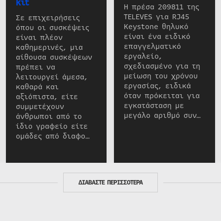
kit
Η πρέσα 209811 της
TELEVES για RJ45
Σε επιχειρήσεις
Keystone θηλυκό
όπου οι συσκέψεις
είναι ένα ειδικό
είναι πλέον
επαγγελματικό
καθημερινές, μια
εργαλείο,
αίθουσα συσκέψεων
σχεδιασμένο για τη
πρέπει να
μείωση του χρόνου
λειτουργεί άμεσα,
εργασίας, ειδικά
καθαρά και
όταν πρόκειται για
αξιόπιστα, είτε
εγκατάσταση με
συμμετέχουν
μεγάλο αριθμό συν…
άνθρωποι από το
ίδιο γραφείο είτε
ομάδες από διαφο…
ΔΙΑΒΑΣΤΕ ΠΕΡΙΣΣΟΤΕΡΑ