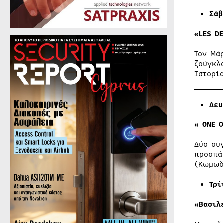
Σά
«LES D
Τον Μά
ζούγκλ
Ιστορί
Δευ
« ONE 
Δύο συ
προσπά
(Κωμωδ
Τρί
«Βασιλ