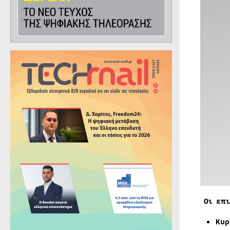
Οι επι
Κυρ