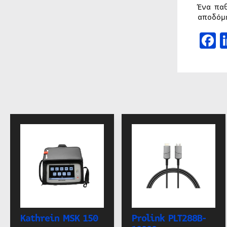
Ένα πα
αποδόμ
F
Kathrein MSK 150
Prolink PLT288B-