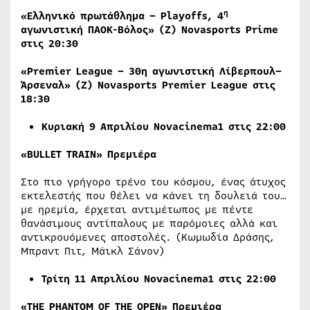
η
«Ελληνικό πρωτάθλημα –
Playoffs
, 4
αγωνιστική ΠΑΟΚ-Βόλος» (Ζ)
Novasports
Prime
στις 20:30
«Premier League – 30
η
αγωνιστική
Λίβερπουλ
–
Άρσεναλ
» (
Ζ
) Novasports Premier League
στις
18:30
Κυριακή 9 Απριλίου
Novacinema1
στις 22
:00
«BULLET TRAIN» Πρεμιέρα
Στο πιο γρήγορο τρένο του κόσμου, ένας άτυχος
εκτελεστής που θέλει να κάνει τη δουλειά του…
με ηρεμία, έρχεται αντιμέτωπος με πέντε
θανάσιμους αντίπαλους με παρόμοιες αλλά και
αντικρουόμενες αποστολές. (Κωμωδία Δράσης,
Μπραντ Πιτ, Μάικλ Σάνον)
Τρίτη 11 Απριλίου
Novacinema1
στις 22
:00
«THE PHANTOM OF THE OPEN»
Πρεμιέρα