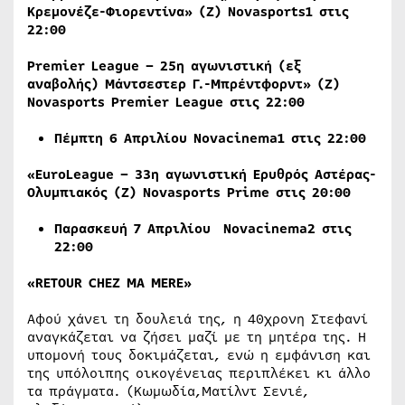
Κρεμονέζε-Φιορεντίνα» (Ζ)
Novasports
1 στις
22:00
Premier League – 25η αγωνιστική (εξ
αναβολής) Μάντσεστερ Γ.-Μπρέντφορντ» (Ζ)
Novasports
Premier
League
στις 22:00
Πέμπτη 6 Απριλίου Novacinema1 στις 22:00
«
EuroLeague
– 33η αγωνιστική Ερυθρός Αστέρας-
Ολυμπιακός (Ζ)
Novasports
Prime
στις 20:00
Παρασκευή 7 Απριλίου Novacinema2 στις
22:00
«RETOUR CHEZ MA MERE»
Αφού χάνει τη δουλειά της, η 40χρονη Στεφανί
αναγκάζεται να ζήσει μαζί με τη μητέρα της. Η
υπομονή τους δοκιμάζεται, ενώ η εμφάνιση και
της υπόλοιπης οικογένειας περιπλέκει κι άλλο
τα πράγματα. (Κωμωδία,Ματίλντ Σενιέ,