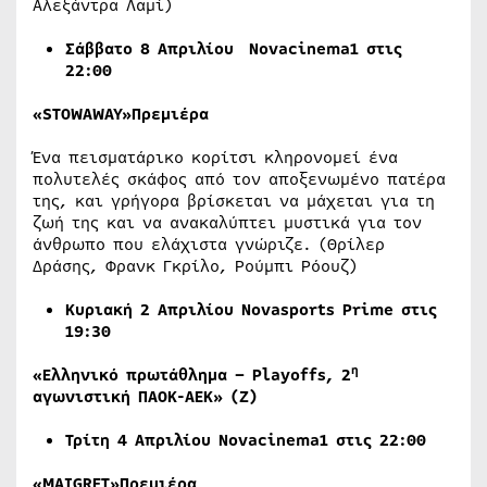
Αλεξάντρα Λαμί)
Σάββατο
8
Απριλίου
Novacinema1 στις
22:00
«STOWAWAY»Πρεμιέρα
Ένα πεισματάρικο κορίτσι κληρονομεί ένα
πολυτελές σκάφος από τον αποξενωμένο πατέρα
της, και γρήγορα βρίσκεται να μάχεται για τη
ζωή της και να ανακαλύπτει μυστικά για τον
άνθρωπο που ελάχιστα γνώριζε. (Θρίλερ
Δράσης, Φρανκ Γκρίλο, Ρούμπι Ρόουζ)
Κυριακή 2 Απριλίου
Novasports
Prime
στις
19:30
η
«Ελληνικό πρωτάθλημα –
Playoffs
, 2
αγωνιστική ΠΑΟΚ-ΑΕΚ» (Ζ)
Τρίτη 4 Απριλίου Novacinema1 στις 22:00
«MAIGRET»Πρεμιέρα