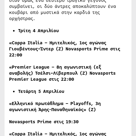
όταν όμως ένα δεύτερο τραγικό γεγονός
συμβαίνει, οι δύο άντρες αποκαλύπτουν ένα
κουβάρι από μυστικά στην καρδιά της
ορχήστρας.
Τρίτη
4
Απριλίου
«Coppa Italia –
Ημιτελικός
, 1
ος
αγώνας
Γιουβέντους
–
Ίντερ
(
Ζ
) Novasports Prime
στις
22:00
«Premier League – 8
η
αγωνιστική
(
εξ
αναβολής
)
Τσέλσι
–
Λίβερπουλ
(
Ζ
) Novasports
Premier League
στις
22:00
Τετάρτη 5
Απριλίου
«Ελληνικό πρωτάθλημα – Playoffs, 3η
αγωνιστική Άρης-Παναθηναϊκός» (Ζ)
Novasports
Prime
στις 19:30
«
Coppa
Italia
– Ημιτελικός, 1ος αγώνας