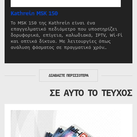
Kathrein MSK 150
Το MSK 150 της Kathrein είναι ένα
επαγγελματικό πεδιόμετρο που υποστηρίζει
δορυφορικά, επίγεια, καλωδιακά, IPTV, Wi-Fi
και οπτικά δίκτυα. Με λειτουργίες όπως
ανάλυση φάσματος σε πραγματικό χρόν…
ΔΙΑΒΑΣΤΕ ΠΕΡΙΣΣΟΤΕΡΑ
ΣΕ ΑΥΤΟ ΤΟ ΤΕΥΧΟΣ