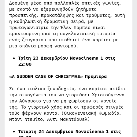
Δοσμένη μέσα από πολλαπλές οπτικές γωνίες,
με σκοπό να εξερευνηθούν ζητήματα
προοπτικής, προκατάληψης και τραύματος, αυτή
η καθηλωτική δραματική σειρά, με
πρωταγωνίστρια την Έλεν Πομπέο είναι
εμπνευσμένη από τη συγκλονιστική ιστορία
ενός ζευγαριού που υιοθετεί ένα κορίτσι με
μια σπάνια μορφή νανισμού.
Τρίτη
23
Δεκεμβρίου Νovacinema 1 στις
22:00
«A SUDDEN CASE OF CHRISTMAS»
Πρεμιέρα
Σε ένα ιταλικό ξενοδοχείο, ένα κορίτσι πείθει
την οικογένειά του να γιορτάσει Χριστούγεννα
τον Αύγουστο για να μη χωρίσουν οι γονείς
της. Το γιορτινό χάος και οι τρυφερές στιγμές
τούς φέρνουν κοντά. (Οικογενειακή Κωμωδία,
Ντάνι ΝτεΒίτο, Αντι ΜακΝτάουελ)
Τετάρτη
24
Δεκεμβρίου Νovacinema 1 στις