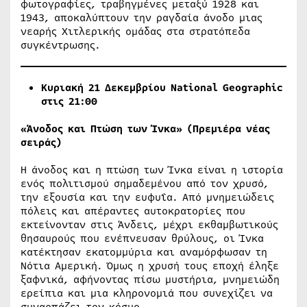
φωτογραφίες, τραβηγμένες μεταξύ 1928 και
1943, αποκαλύπτουν την ραγδαία άνοδο μιας
νεαρής Χιτλερικής ομάδας στα στρατόπεδα
συγκέντρωσης.
Κυριακή 21 Δεκεμβρίου
National
Geographic
στις 21:00
«Άνοδος και Πτώση των Ίνκα» (Πρεμιέρα νέας
σειράς)
Η άνοδος και η πτώση των Ίνκα είναι η ιστορία
ενός πολιτισμού σημαδεμένου από τον χρυσό,
την εξουσία και την ευφυΐα. Από μνημειώδεις
πόλεις και απέραντες αυτοκρατορίες που
εκτείνονταν στις Άνδεις, μέχρι εκθαμβωτικούς
θησαυρούς που ενέπνευσαν θρύλους, οι Ίνκα
κατέκτησαν εκατομμύρια και αναμόρφωσαν τη
Νότια Αμερική. Όμως η χρυσή τους εποχή έληξε
ξαφνικά, αφήνοντας πίσω μυστήρια, μνημειώδη
ερείπια και μια κληρονομιά που συνεχίζει να
συναρπάζει τον κόσμο.