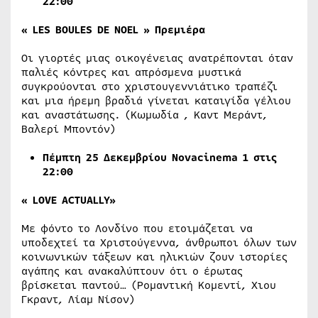
22:00
«
LES BOULES DE NOEL »
Πρεμιέρα
Οι γιορτές μιας οικογένειας ανατρέπονται όταν
παλιές κόντρες και απρόσμενα μυστικά
συγκρούονται στο χριστουγεννιάτικο τραπέζι
και μια ήρεμη βραδιά γίνεται καταιγίδα γέλιου
και αναστάτωσης. (Κωμωδία , Καντ Μεράντ,
Βαλερί Μποντόν)
Πέμπτη
2
5 Δεκεμβρίου Νovacinema 1 στις
22:00
«
LOVE ACTUALLY»
Με φόντο το Λονδίνο που ετοιμάζεται να
υποδεχτεί τα Χριστούγεννα, άνθρωποι όλων των
κοινωνικών τάξεων και ηλικιών ζουν ιστορίες
αγάπης και ανακαλύπτουν ότι ο έρωτας
βρίσκεται παντού… (Ρομαντική Κομεντί, Χιου
Γκραντ, Λίαμ Νίσον)