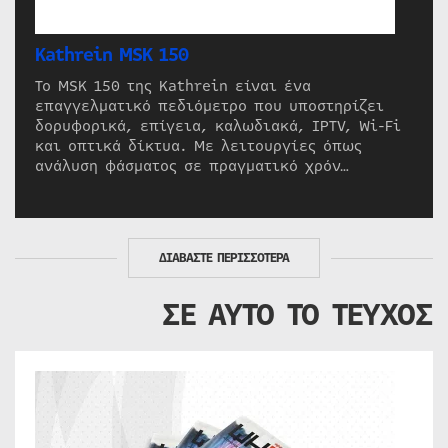
Kathrein MSK 150
Το MSK 150 της Kathrein είναι ένα
επαγγελματικό πεδιόμετρο που υποστηρίζει
δορυφορικά, επίγεια, καλωδιακά, IPTV, Wi-Fi
και οπτικά δίκτυα. Με λειτουργίες όπως
ανάλυση φάσματος σε πραγματικό χρόν…
ΔΙΑΒΑΣΤΕ ΠΕΡΙΣΣΟΤΕΡΑ
ΣΕ ΑΥΤΟ ΤΟ ΤΕΥΧΟΣ