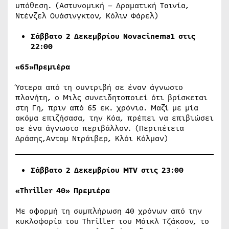
υπόθεση. (Αστυνομική – Δραματική Ταινία,
Ντένζελ Ουάσινγκτον, Κόλιν Φάρελ)
Σάββατο
2
Δεκεμβρίου
Novacinema1
στις
22:00
«65»Πρεμιέρα
Ύστερα από τη συντριβή σε έναν άγνωστο
πλανήτη, ο Μιλς συνειδητοποιεί ότι βρίσκεται
στη Γη, πριν από 65 εκ. χρόνια. Μαζί με μία
ακόμα επιζήσασα, την Κόα, πρέπει να επιβιώσει
σε ένα άγνωστο περιβάλλον. (Περιπέτεια
Δράσης,Ανταμ Ντράιβερ, Κλόι Κόλμαν)
Σάββατο 2 Δεκεμβρίου
MTV
στις 23:00
«
Thriller 40
» Πρεμιέρα
Με αφορμή τη συμπλήρωση 40 χρόνων από την
κυκλοφορία του Thriller του Μάικλ Τζάκσον, το