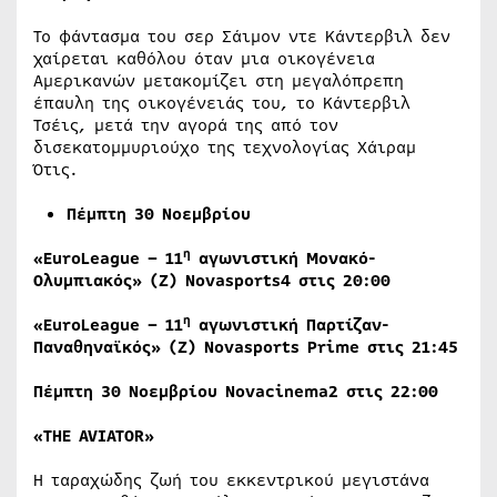
Το φάντασμα του σερ Σάιμον ντε Κάντερβιλ δεν
χαίρεται καθόλου όταν μια οικογένεια
Αμερικανών μετακομίζει στη μεγαλόπρεπη
έπαυλη της οικογένειάς του, το Κάντερβιλ
Τσέις, μετά την αγορά της από τον
δισεκατομμυριούχο της τεχνολογίας Χάιραμ
Ότις.
Πέμπτη 30 Νοεμβρίου
η
«EuroLeague – 11
αγωνιστική Μονακό-
Ολυμπιακός» (Ζ)
Novasports
4 στις 20:00
η
«EuroLeague – 11
αγωνιστική Παρτίζαν-
Παναθηναϊκός» (Ζ)
Novasports
Prime
στις 21:45
Πέμπτη 30 Νοεμβρίου
Novacinema
2 στις 22:00
«THE AVIATOR»
Η ταραχώδης ζωή του εκκεντρικού μεγιστάνα