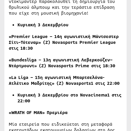
ντοκιμαντέρ παρακολουθεί τη δημιουργία του
θρυλικού άλμπουμ και την τεράστια επίδραση
που είχε στη μουσική βιομηχανία!
Κυριακή
3
Δεκεμβρίου
«Premier League – 14
η
αγωνιστική
Μάντσεστερ
Σίτι
–
Τότεναμ
» (
Ζ
) Novasports Premier League
στις
18:30
«Bundesliga – 13
η
αγωνιστική
Λεβερκούζεν
–
Ντόρτμουντ
» (
Ζ
) Novasports Prime
στις
18:30
«La Liga – 15η αγωνιστική Μπαρτσελόνα-
Ατλέτικο Μαδρίτης» (Ζ)
Novasports
1 στις 22:00
Κυριακή 3 Δεκεμβρίου στο
Novacinema
1 στις
22:00
«WRATH OF MAN» Πρεμιέρα
Μία εταιρεία που ειδικεύεται στη μεταφορά
εκατοντάδων εκατομμυρίων δολαρίων στο Λος