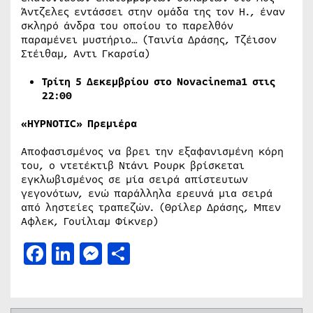
Άντζελες εντάσσει στην ομάδα της τον Η., έναν
σκληρό άνδρα του οποίου το παρελθόν
παραμένει μυστήριο… (Ταινία Δράσης, Τζέισον
Στέιθαμ, Αντι Γκαρσία)
Τρίτη 5 Δεκεμβρίου στο
Novacinema
1 στις
22:00
«HYPNOTIC» Πρεμιέρα
Αποφασισμένος να βρει την εξαφανισμένη κόρη
του, ο ντετέκτιβ Ντάνι Ρουρκ βρίσκεται
εγκλωβισμένος σε μία σειρά απίστευτων
γεγονότων, ενώ παράλληλα ερευνά μια σειρά
από ληστείες τραπεζών. (Θρίλερ Δράσης, Μπεν
Αφλεκ, Γουίλιαμ Φίκνερ)
Facebook
LinkedIn
Messenger
Μοιραστείτε