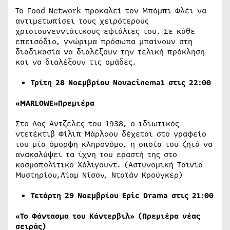
Το Food Network προκαλεί τον Μπόμπι Φλέι να
αντιμετωπίσει τους χειρότερους
χριστουγεννιάτικους εφιάλτες του. Σε κάθε
επεισόδιο, γνώριμα πρόσωπα μπαίνουν στη
διαδικασία να διαλέξουν την τελική πρόκληση
και να διαλέξουν τις ομάδες.
Τρίτη 28 Νοεμβρίου
Novacinema1
στις
22:00
«MARLOWE»Πρεμιέρα
Στο Λος Άντζελες του 1938, ο ιδιωτικός
ντετέκτιβ Φίλιπ Μάρλοου δέχεται στο γραφείο
του μία όμορφη κληρονόμο, η οποία του ζητά να
ανακαλύψει τα ίχνη του εραστή της στο
κοσμοπολίτικο Χόλιγουντ. (Αστυνομική Ταινία
Μυστηρίου,Λίαμ Νίσον, Νταϊάν Κρούγκερ)
Τετάρτη 29 Νοεμβρίου
Epic
Drama
στις 21:00
«Το Φάντασμα του Κάντερβιλ» (Πρεμιέρα νέας
σειράς)