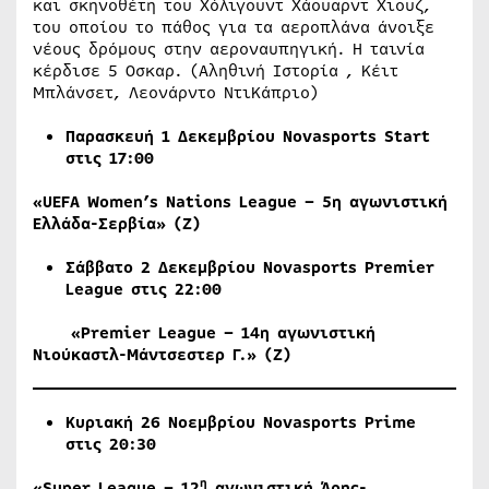
και σκηνοθέτη του Xόλιγουντ Xάουαρντ Xιουζ,
του οποίου το πάθος για τα αεροπλάνα άνοιξε
νέους δρόμους στην αεροναυπηγική. Η ταινία
κέρδισε 5 Οσκαρ. (Αληθινή Ιστορία , Κέιτ
Μπλάνσετ, Λεονάρντο ΝτιΚάπριο)
Παρασκευή 1 Δεκεμβρίου
Novasports
Start
στις 17:00
«
UEFA
Women
’
s
Nations
League
– 5η αγωνιστική
Ελλάδα-Σερβία» (Ζ)
Σάββατο
2
Δεκεμβρίου
Novasports Premier
League
στις
22:00
«Premier League – 14η αγωνιστική
Νιούκαστλ-Μάντσεστερ Γ.» (Ζ)
Κυριακή 26 Νοεμβρίου
Novasports
Prime
στις 20:30
η
«
Super
League
– 12
αγωνιστική Άρης-