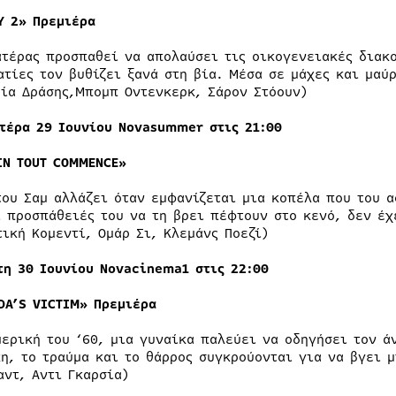
Y 2»
Πρεμιέρα
ατέρας προσπαθεί να απολαύσει τις οικογενειακές διακ
ατίες τον βυθίζει ξανά στη βία. Μέσα σε μάχες και μαύ
ία Δράσης,Μπομπ Οντενκερκ, Σάρον Στόουν)
τέρα 29 Ιουνίου Nova
summer
στις 2
1:00
IN TOUT COMMENCE»
του Σαμ αλλάζει όταν εμφανίζεται μια κοπέλα που του α
ι προσπάθειές του να τη βρει πέφτουν στο κενό, δεν έχ
τική Κομεντί, Ομάρ Σι, Κλεμάνς Ποεζί)
τη
30
Ιουνίου Novacinema1 στις 22:00
DA’S VICTIM»
Πρεμιέρα
μερική του ‘60, μια γυναίκα παλεύει να οδηγήσει τον ά
κη, το τραύμα και το θάρρος συγκρούονται για να βγει μ
αντ, Αντι Γκαρσία)