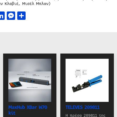
άν Κλαβιέ, Μισέλ Μπλαν)
acebook
LinkedIn
Messenger
Μοιραστείτε
MaxHub XBar W70
TELEVES 209811
kit
Η πρέσα 209811 της