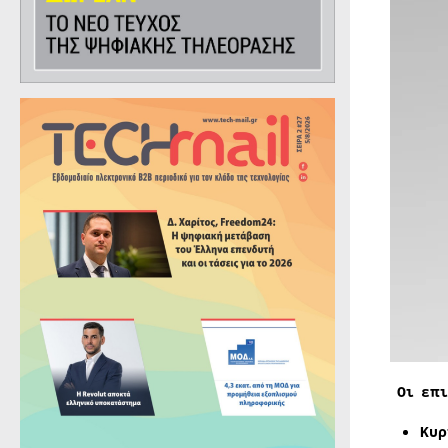
Οι επι
Κυρ