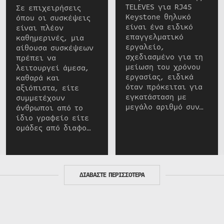
TELEVES για RJ45
Σε επιχειρήσεις
Keystone θηλυκό
όπου οι συσκέψεις
είναι ένα ειδικό
είναι πλέον
επαγγελματικό
καθημερινές, μια
εργαλείο,
αίθουσα συσκέψεων
σχεδιασμένο για τη
πρέπει να
μείωση του χρόνου
λειτουργεί άμεσα,
εργασίας, ειδικά
καθαρά και
όταν πρόκειται για
αξιόπιστα, είτε
εγκατάσταση με
συμμετέχουν
μεγάλο αριθμό συν…
άνθρωποι από το
ίδιο γραφείο είτε
ομάδες από διαφο…
ΔΙΑΒΑΣΤΕ ΠΕΡΙΣΣΟΤΕΡΑ