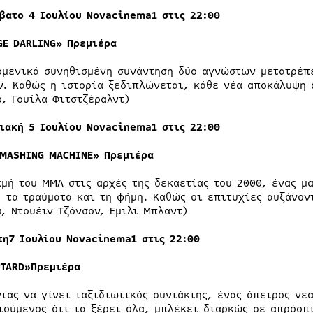
βατο 4 Ιουλίου Novacinema1 στις 22:00
GE DARLING»
Πρεμιέρα
ομενικά συνηθισμένη συνάντηση δύο αγνώστων μετατρέπε
ν. Καθώς η ιστορία ξεδιπλώνεται, κάθε νέα αποκάλυψη 
ρ, Γουίλα Φιτστζέραλντ)
ιακή 5 Ιουλίου Novacinema1 στις 22:00
SMASHING MACHINE»
Πρεμιέρα
κμή του MMA στις αρχές της δεκαετίας του 2000, ένας μ
, τα τραύματα και τη φήμη. Καθώς οι επιτυχίες αυξάνον
α, Ντουέιν Τζόνσον, Εμιλι Μπλαντ)
τη
7 Ιουλίου Novacinema1 στις 22:00
UTARD»
Πρεμιέρα
ντας να γίνει ταξιδιωτικός συντάκτης, ένας άπειρος νε
ιούμενος ότι τα ξέρει όλα, μπλέκει διαρκώς σε απρόοπ