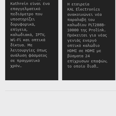
Kathrein είναι ένα
Η εταιρεία
επαγγελματικό
KAL Electronics
πεδιόμετρο που
ανακοινώνει νέα
υποστηρίζει
παραλαβή του
δορυφορικά,
καλωδίου PLT288B-
επίγεια,
10000 της Prolink.
καλωδιακά, IPTV,
Πρόκειται για νέας
Wi-Fi και οπτικά
γενιάς ενεργό
δίκτυα. Με
οπτικό καλώδιο
λειτουργίες όπως
HDMI σε HDMI με
ανάλυση φάσματος
βύσματα 24
σε πραγματικό
επίχρυσων επαφών,
χρόν…
το οποίο διαθ…