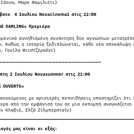
 Σάουα, Μαρκ Φαμιλιέτι)
βατο 4 Ιουλίου Novacinema1 στις 22:00
GE DARLING»
Πρεμιέρα
ομενικά συνηθισμένη συνάντηση δύο αγνώστων μετατρέπε
ν. Καθώς η ιστορία ξεδιπλώνεται, κάθε νέα αποκάλυψη 
ρ, Γουίλα Φιτστζέραλντ)
———————————————————————————————
μπτη
2
Ιουλίου Nova
summer
στις 2
1:00
S OUVERTS»
ιανοούμενος με αριστερές πεποιθήσεις υποστηρίζει ότι
τερα από την εμφάνισή του σε μια εκπομπή αναγκάζεται 
άν Κλαβιέ, Ελζά Ζίλμπερσταϊν)
ογές μας είναι οι εξής: