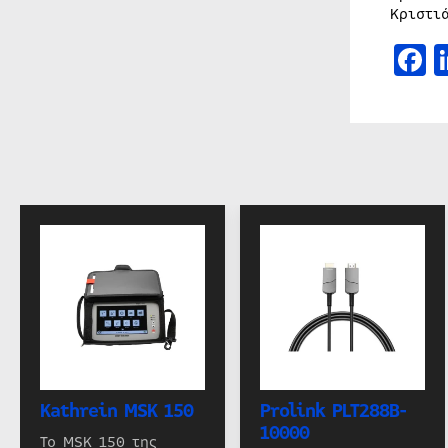
Κριστι
F
Kathrein MSK 150
Prolink PLT288B-
10000
Το MSK 150 της