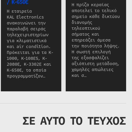
/ K-650E
Η πρίζα κεραίας
αποτελεί το τελικό
Η εταιρεία
σημείο κάθε δικτύου
KAL Electronics
διανομής
ανακοινώνει την
τηλεοπτικού
παραλαβή σειράς
σήματος και
τηλεχειριστηρίων
επηρεάζει άμεσα
για κλιματιστικά
την ποιότητα λήψης.
και air condition.
Η σωστή επιλογή
Πρόκειται για τα K-
της εξασφαλίζει
1000, K-108ES, K-
αξιόπιστη μετάδοση,
2080E, K-3302E και
χαμηλές απώλειες
K-650E, τα οποία
και σ…
προγραμματίζον…
ΣΕ ΑΥΤΟ ΤΟ ΤΕΥΧΟΣ