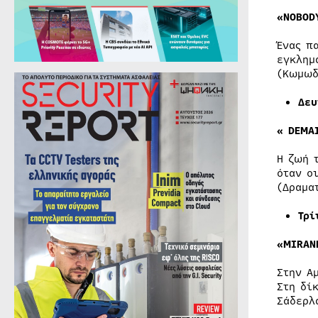
«NOBOD
Ένας π
εγκλημ
(Κωμωδ
Δευ
«
DEMA
Η ζωή 
όταν ο
(Δραμα
Τρί
«MIRAN
Στην Α
Στη δί
Σάδερλ