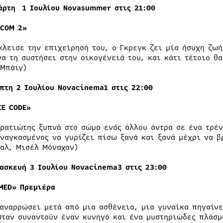
άρτη 1 Ιουλίου Nova
summer
στις 2
1
:00
.COM 2»
κλεισε την επιχείρησή του, ο Γκρεγκ ζει μία ήσυχη ζωή
να τη συστήσει στην οικογένειά του, και κάτι τέτοιο θ
 Μπάιγ)
πτη
2
Ιουλίου Novacinema1 στις 22:00
E CODE»
τρατιώτης ξυπνά στο σώμα ενός άλλου άντρα σε ένα τρέν
αναγκασμένος να γυρίζει πίσω ξανά και ξανά μέχρι να β
χαλ, Μισέλ Μόναχαν)
ασκευή 3 Ιουλίου Novacinema
3
στις 2
3
:00
MED»
Πρεμιέρα
 αναρρώσει μετά από μια ασθένεια, μια γυναίκα πηγαίνε
Όταν συναντούν έναν κυνηγό και ένα μυστηριώδες πλάσμα