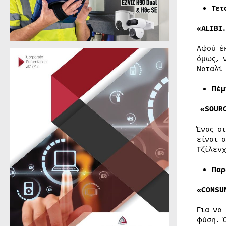
Τετ
«ALIBI
Αφού έ
όμως, 
Ναταλί
Πέμ
«SOURC
Ένας σ
είναι 
Τζίλεν
Παρ
«CONSU
Για να
φύση. 