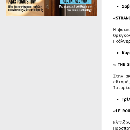
Σάβ
«STRAN
Η φαιν
Όρεγκο
Γκάλνε
Κυρ
«
THE 
Στην α
εθισμό
Ιστορί
Τρί
«LE RO
Ελπίζο
Προσπο