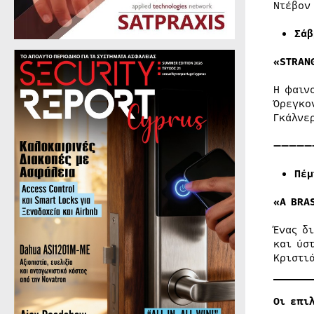
Ντέβον
Σάβ
«STRAN
Η φαιν
Όρεγκο
Γκάλνε
—————
Πέ
«A BRA
Ένας δ
και ύσ
Κριστι
Οι επιλ