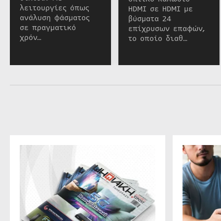
λειτουργίες όπως
HDMI σε HDMI με
ανάλυση φάσματος
βύσματα 24
σε πραγματικό
επίχρυσων επαφών,
χρόν…
το οποίο διαθ…