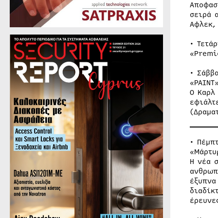
Αποφασ
σειρά 
Αφλεκ,
• Τετά
«Premi
• Σάββ
«PAINT
Ο Καρλ
εφιάλτ
(Δραμα
• Πέμπ
«Μάρτυ
Η νέα 
ανθρωπ
έξυπνα
διαδίκ
έρευνε