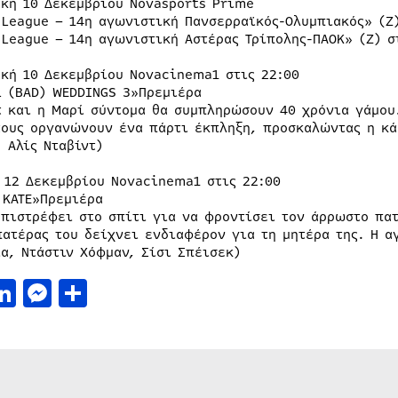
ακή 10 Δεκεμβρίου Novasports Prime
 League – 14η αγωνιστική Πανσερραϊκός-Ολυμπιακός» (Ζ)
 League – 14η αγωνιστική Αστέρας Τρίπολης-ΠΑΟΚ» (Ζ) σ
ακή 10 Δεκεμβρίου Novacinema1 στις 22:00
L (BAD) WEDDINGS 3»Πρεμιέρα
τ και η Μαρί σύντομα θα συμπληρώσουν 40 χρόνια γάμου.
τους οργανώνουν ένα πάρτι έκπληξη, προσκαλώντας η κά
 Αλίς Νταβίντ)
η 12 Δεκεμβρίου Novacinema1 στις 22:00
 KATE»Πρεμιέρα
επιστρέφει στο σπίτι για να φροντίσει τον άρρωστο πα
πατέρας του δείχνει ενδιαφέρον για τη μητέρα της. Η α
α, Ντάστιν Χόφμαν, Σίσι Σπέισεκ)
acebook
LinkedIn
Messenger
Μοιραστείτε