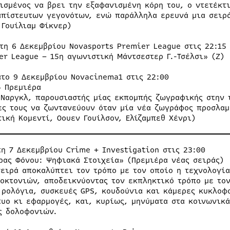
ισμένος να βρει την εξαφανισμένη κόρη του, ο ντετέκτ
απίστευτων γεγονότων, ενώ παράλληλα ερευνά μια σειρά
 Γουίλιαμ Φίκνερ)
ρτη 6 Δεκεμβρίου Novasports Premier League στις 22:15
er League – 15η αγωνιστική Μάντσεστερ Γ.-Τσέλσι» (Ζ)
ατο 9 Δεκεμβρίου Novacinema1 στις 22:00
» Πρεμιέρα
 Ναργκλ, παρουσιαστής μίας εκπομπής ζωγραφικής στην 
ες τους να ζωντανεύουν όταν μία νέα ζωγράφος προσλαμ
τική Κομεντί, Οουεν Γουίλσον, Ελίζαμπεθ Χένρι)
τη 7 Δεκεμβρίου Crime + Investigation στις 23:00
ρας Φόνου: Ψηφιακά Στοιχεία» (Πρεμιέρα νέας σειράς)
σειρά αποκαλύπτει τον τρόπο με τον οποίο η τεχνολογία
οκτονιών, αποδεικνύοντας τον εκπληκτικό τρόπο με το
 ρολόγια, συσκευές GPS, κουδούνια και κάμερες κυκλοφο
τυο κι εφαρμογές, και, κυρίως, μηνύματα στα κοινωνικά
ς δολοφονιών.