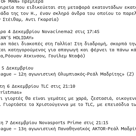
 OF MAN» Πρεμιέρα
αιρεία που ειδικεύεται στη μεταφορά εκατοντάδων εκατ
μάδα της τον Η., έναν σκληρό άνδρα του οποίου το παρε
ν Στέιθαμ, Αντι Γκαρσία)
έρα 4 Δεκεμβρίου Novacinema2 στις 17:45
EAN’S HOLIDAY»
ean πάει διακοπές στη Γαλλία! Στη διαδρομή, σκορπά τη
ται κατηγορούμενος για απαγωγή και φέρνει τα πάνω κ
α,Ρόουαν Ατκινσον, Γουίλεμ Νταφό)
η 5 Δεκεμβρίου
eague – 12η αγωνιστική Ολυμπιακός-Ρεάλ Μαδρίτης» (Ζ) 
τη 6 Δεκεμβρίου TLC στις 21:10
hristmas»
οι γιορτές θα είναι γεμάτες με χαρά, ζεστασιά, οικογε
. Γιορτάστε τα Χριστούγεννα με το TLC, με επεισόδια τ
τη 7 Δεκεμβρίου Novasports Prime στις 21:15
eague – 13η αγωνιστική Παναθηναϊκός AKTOR-Ρεάλ Μαδρί