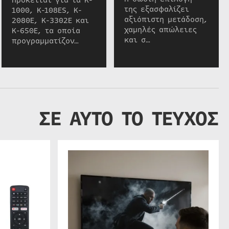
της εξασφαλίζει
1000, K-108ES, K-
αξιόπιστη μετάδοση,
2080E, K-3302E και
χαμηλές απώλειες
K-650E, τα οποία
και σ…
προγραμματίζον…
ΣΕ ΑΥΤΟ ΤΟ ΤΕΥΧΟΣ