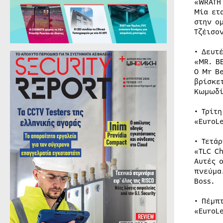
«WRATH
Μία ετ
στην ο
Τζέισο
• Δευτ
«MR. B
Ο Mr B
βρίσκε
Κωμωδί
• Τρίτ
«EuroL
• Τετάρ
«TLC C
Αυτές 
πνεύμα
Boss.
• Πέμπ
«EuroL