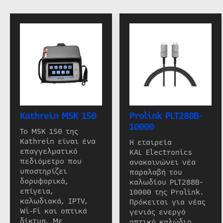
Kathrein MSK 150
Prolink PLT288B-
10000
Το MSK 150 της
Kathrein είναι ένα
Η εταιρεία
επαγγελματικό
KAL Electronics
πεδιόμετρο που
ανακοινώνει νέα
υποστηρίζει
παραλαβή του
δορυφορικά,
καλωδίου PLT288B-
επίγεια,
10000 της Prolink.
καλωδιακά, IPTV,
Πρόκειται για νέας
Wi-Fi και οπτικά
γενιάς ενεργό
δίκτυα. Με
οπτικό καλώδιο