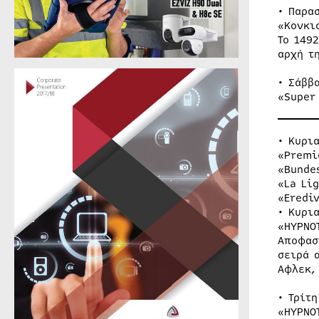
• Παρα
«Κονκι
Το 149
αρχή τ
• Σάββ
«Super
• Κυρι
«Premi
«Bunde
«La Li
«Eredi
• Κυρι
«HYPNO
Αποφασ
σειρά 
Αφλεκ,
• Τρίτ
«HYPNO