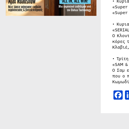
• Κυρι
«Super
«Super
• Κυρι
«SERIA
Ο Κλον
κόρες 
Κλαβιέ,
• Τρίτ
«SAM &
Ο Σαμ 
που ο 
Κωμωδί
F