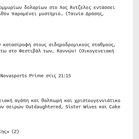
ομμυρίων δολαρίων στο Λος Άντζελες εντάσσει
λθόν παραμένει μυστήριο… (Ταινία Δράσης,
ν καταστροφή στους σιδηροδρομικούς σταθμούς,
άτω στο Φεστιβάλ των… Καννών! (Οικογενειακή
Novasports Prime στις 21:15
νειακή αγάπη και θαλπωρή και χριστουγεννιάτικο
ων σειρών Outdaughtered, Sister Wives και Cake
της» (Ζ)