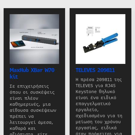
MaxHub XBar W70
TELEVES 209811
kit
Η πρέσα 209811 της
TELEVES για RJ45
Σε επιχειρήσεις
Keystone θηλυκό
όπου οι συσκέψεις
είναι ένα ειδικό
είναι πλέον
επαγγελματικό
καθημερινές, μια
εργαλείο,
αίθουσα συσκέψεων
σχεδιασμένο για τη
πρέπει να
μείωση του χρόνου
λειτουργεί άμεσα,
εργασίας, ειδικά
καθαρά και
όταν πρόκειται για
αξιόπιστα, είτε