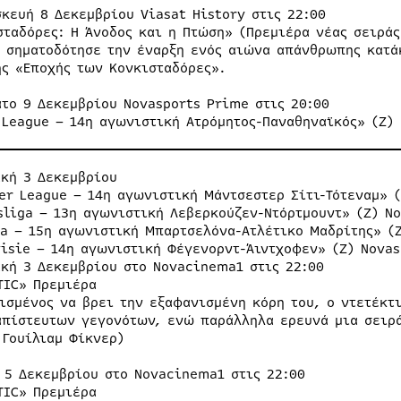
σκευή 8 Δεκεμβρίου Viasat History στις 22:00
σταδόρες: Η Άνοδος και η Πτώση» (Πρεμιέρα νέας σειράς
2 σηματοδότησε την έναρξη ενός αιώνα απάνθρωπης κατά
ης «Εποχής των Κονκισταδόρες».
ατο 9 Δεκεμβρίου Novasports Prime στις 20:00
 League – 14η αγωνιστική Ατρόμητος-Παναθηναϊκός» (Ζ)
ακή 3 Δεκεμβρίου
er League – 14η αγωνιστική Μάντσεστερ Σίτι-Τότεναμ» (
sliga – 13η αγωνιστική Λεβερκούζεν-Ντόρτμουντ» (Ζ) No
ga – 15η αγωνιστική Μπαρτσελόνα-Ατλέτικο Μαδρίτης» (Ζ
visie – 14η αγωνιστική Φέγενορντ-Άιντχοφεν» (Ζ) Novas
ακή 3 Δεκεμβρίου στο Novacinema1 στις 22:00
TIC» Πρεμιέρα
ισμένος να βρει την εξαφανισμένη κόρη του, ο ντετέκτ
απίστευτων γεγονότων, ενώ παράλληλα ερευνά μια σειρά
 Γουίλιαμ Φίκνερ)
η 5 Δεκεμβρίου στο Novacinema1 στις 22:00
TIC» Πρεμιέρα