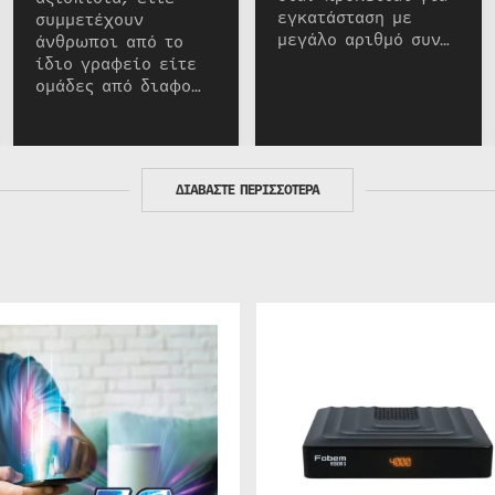
εγκατάσταση με
συμμετέχουν
μεγάλο αριθμό συν…
άνθρωποι από το
ίδιο γραφείο είτε
ομάδες από διαφο…
ΔΙΑΒΑΣΤΕ ΠΕΡΙΣΣΟΤΕΡΑ