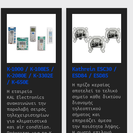
K-1000 / K-108ES /
Kathrein ESC30 /
K-2080E / K-3302E
ESD84 / ESD85
/ K-650E
Η πρίζα κεραίας
αποτελεί το τελικό
Η εταιρεία
σημείο κάθε δικτύου
KAL Electronics
διανομής
ανακοινώνει την
τηλεοπτικού
παραλαβή σειράς
σήματος και
τηλεχειριστηρίων
επηρεάζει άμεσα
για κλιματιστικά
την ποιότητα λήψης.
και air condition.
Η σωστή επιλογή
Πρόκειται για τα K-