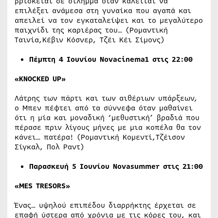
βρίσκεται σε δίλημμα όταν καλείται να
επιλέξει ανάμεσα στη γυναίκα που αγαπά και
απειλεί να τον εγκαταλείψει και το μεγαλύτερο
παιχνίδι της καριέρας του… (Ρομαντική
Ταινία,Κέβιν Κόσνερ, Τζέι Κέι Σίμονς)
Πέμπτη
4
Ιουνίου Novacinema1 στις 22:00
«KNOCKED UP»
Λάτρης των πάρτι και των αιθέριων υπάρξεων,
ο Μπεν πέφτει από τα σύννεφα όταν μαθαίνει
ότι η μία και μοναδική ‘μεθυστική’ βραδιά που
πέρασε πριν λίγους μήνες με μια κοπέλα θα τον
κάνει… πατέρα! (Ρομαντική Κομεντί,Τζέισον
Σίγκαλ, Πολ Ραντ)
Παρασκευή 5
Ιουνίου Nova
summer
στις 2
1
:00
«MES TRESORS»
Ένας… υψηλού επιπέδου διαρρήκτης έρχεται σε
επαφή ύστερα από χρόνια με τις κόρες του, και