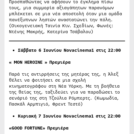
Προσπαθώντας να αφήσουν το έγκλημα πίσω
τους, μια συμμορία αξιαγάπητων παρανόμων
μπλέκεται σε μια νέα αποστολή όταν μια ομάδα
πανέξυπνων ληστών αναστατώνει την πόλη.
(Οικογενειακή Ταινία Κιν. Σχεδίων, Φωνές:
Ντένης Μακρής, Κατερίνα Τσάβαλου)
Σάββατο
6
Ιουνίου Novacinema1 στις 22:00
« MON HEROINE » Πρεμιέρα
Παρά τις αντιρρήσεις της μητέρας της, η Άλεξ
θέλει να φοιτήσει σε μια σχολή
κινηματογράφου στη Νέα Υόρκη. Με τη βοήθεια
της θείας της, ταξιδεύει για να παραδώσει το
σενάριό της στη Τζούλια Ρόμπερτς. (Κωμωδία,
Πασκάλ Αρμπιγιό, Φρεντ Τεστό)
Κυριακή 7
Ιουνίου Novacinema1 στις 22:00
«GOOD FORTUNE»
Πρεμιέρα