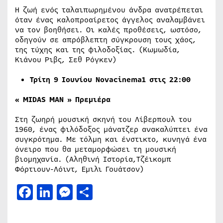
Η ζωή ενός ταλαιπωρημένου άνδρα ανατρέπεται
όταν ένας καλοπροαίρετος άγγελος αναλαμβάνει
να τον βοηθήσει. Οι καλές προθέσεις, ωστόσο,
οδηγούν σε απρόβλεπτη σύγκρουση τους χάος,
της τύχης και της φιλοδοξίας. (Κωμωδία,
Κιάνου Ριβς, Σεθ Ρόγκεν)
Τρίτη 9 Ιουνίου Novacinema1 στις 22:00
« MIDAS MAN »
Πρεμιέρα
Στη ζωηρή μουσική σκηνή του Λίβερπουλ του
1960, ένας φιλόδοξος μάνατζερ ανακαλύπτει ένα
συγκρότημα. Με τόλμη και ένστικτο, κυνηγά ένα
όνειρο που θα μεταμορφώσει τη μουσική
βιομηχανία. (Αληθινή Ιστορία,Τζέικομπ
Φόρτιουν-Λόιντ, Εμιλι Γουάτσον)
Facebook
LinkedIn
Messenger
Μοιραστείτε