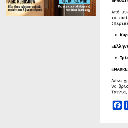
«PROX
Από μι
το ταξ
(Περιπ
Κυρ
«Ελλην
Τρ
«MADRE
Δέκα χ
να βρί
Ταινία
F