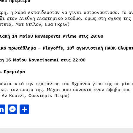
IMA»
Πρεμιέρα
κρή, η Σάρα εκπαιδευόταν να γίνει αστροναύτισσα. Το ό
ίδι στον Διεθνή Διαστημικό Σταθμό, όμως στη σχέση της
έτεια, Ματ Ντίλον, Εύα Γκριν)
ιακή
14
Μαΐου
Novasports Prime
στις
20:00
η
ικό πρωτάθλημα –
Playoffs
, 10
αγωνιστική ΠΑΟΚ-Ολυμπι
ίτη
16
Μαΐου
Novacinema1
στις 22
:00
» Πρεμιέρα
ρόνια μετά την εξαφάνιση του 6χρονου γιου της σε μία π
σκει τον εαυτό της. Μέχρι που συναντά έναν έφηβο που 
, Αν Κοσινί, Φρεντερίκ Πιερό)
acebook
LinkedIn
Messenger
Μοιραστείτε