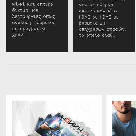
Wi-Fi και οπτικά
γενιάς ενεργό
δίκτυα. Με
οπτικό καλώδιο
λειτουργίες όπως
HDMI σε HDMI με
ανάλυση φάσματος
βύσματα 24
σε πραγματικό
επίχρυσων επαφών,
χρόν…
το οποίο διαθ…