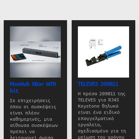
MaxHub XBar W70
TELEVES 209811
kit
Η πρέσα 209811 της
TELEVES για RJ45
Σε επιχειρήσεις
Keystone θηλυκό
όπου οι συσκέψεις
είναι ένα ειδικό
είναι πλέον
επαγγελματικό
καθημερινές, μια
εργαλείο,
αίθουσα συσκέψεων
σχεδιασμένο για τη
πρέπει να
μείωση του χρόνου
λειτουργεί άμεσα,