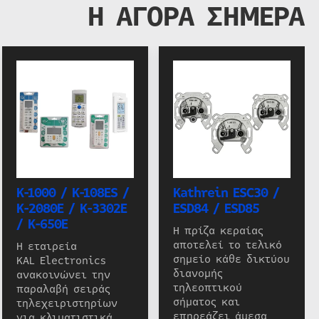
Η ΑΓΟΡΑ ΣΗΜΕΡΑ
K-1000 / K-108ES /
Kathrein ESC30 /
K-2080E / K-3302E
ESD84 / ESD85
/ K-650E
Η πρίζα κεραίας
αποτελεί το τελικό
Η εταιρεία
σημείο κάθε δικτύου
KAL Electronics
διανομής
ανακοινώνει την
τηλεοπτικού
παραλαβή σειράς
σήματος και
τηλεχειριστηρίων
επηρεάζει άμεσα
για κλιματιστικά