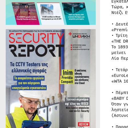
Εγκατα
Τώρα, 
Ντέζι 
• Δευτ
«Premi
• Τρίτ
«THE D
Το 189
μείνει
Λία Πε
• Τετά
«EuroL
«WTA 1
• Πέμπ
«BABY 
Όταν γ
ληστεί
(Αστυν
• Παρα