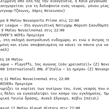
λειμμένη από όλη της την οικογένεια, η Κάια μεγάλωσε 
κατηγορείται για τη δολοφονία ενός νεαρού, γόνου μία
Εντγκαρ-Τζόουνς, Χάρις Ντίκινσον)
έρα 8 Μαΐου Novasports Prime στις 22:00
er League – 35η αγωνιστική Νότιγχαμ Φόρεστ-Σαουθάμπτ
η 9 Μαΐου Novacinema1 στις 22:00
ROVER’S WIFE» Πρεμιέρα
3, στη σκληρή αυστραλιανή ενδοχώρα, κι ενώ ο άντρας τ
 μόνη και είναι αποφασισμένη να κάνει τα πάντα για να
ρσέλ)
ρτη 10 Μαΐου
eague – Playoffs, 5ος αγώνας (εάν χρειαστεί)» (Ζ) Nov
000 Internazionali BNL d’Italia – 1η ημέρα» (Ζ) Novasp
τη 11 Μαΐου Novacinema1 στις 22:00
DRIVER» Πρεμιέρα
νωρίζει το κορίτσι των ονείρων του, ένας νεαρός που 
ες θέλει να εγκαταλείψει τον κόσμο του εγκλήματος. Ό
ομική Ταινία δράσης, Ανσελ Ελγκορτ, Κέβιν Σπέισι)
σκευή 12 Μαΐου Viasat History στις 22:00