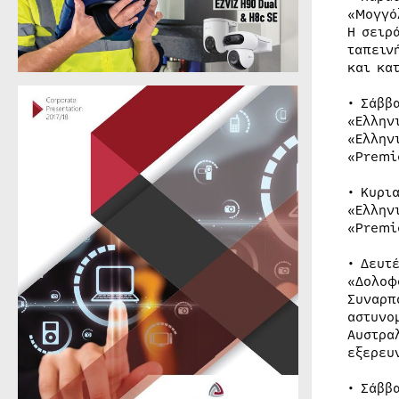
«Μογγό
Η σειρ
ταπειν
και κα
• Σάββ
«Ελλην
«Ελλην
«Premi
• Κυρι
«Ελλην
«Premi
• Δευτ
«Δολοφ
Συναρπ
αστυνο
Αυστρα
εξερευ
• Σάββ