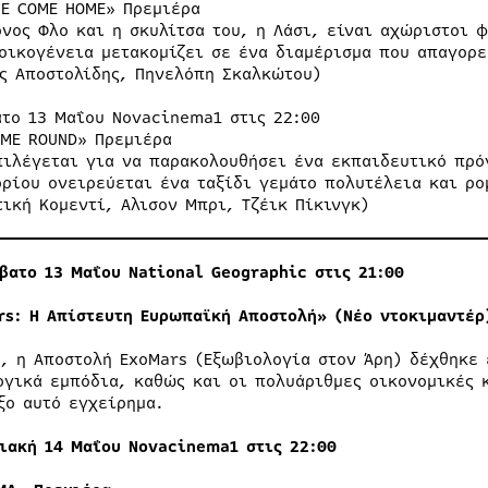
IE COME HOME» Πρεμιέρα
ονος Φλο και η σκυλίτσα του, η Λάσι, είναι αχώριστοι 
 οικογένεια μετακομίζει σε ένα διαμέρισμα που απαγορε
ς Αποστολίδης, Πηνελόπη Σκαλκώτου)
ατο 13 Μαΐου Novacinema1 στις 22:00
 ME ROUND» Πρεμιέρα
πιλέγεται για να παρακολουθήσει ένα εκπαιδευτικό πρό
ορίου ονειρεύεται ένα ταξίδι γεμάτο πολυτέλεια και ρο
τική Κομεντί, Αλισον Μπρι, Τζέικ Πίκινγκ)
βατο
13
Μαΐου
National Geographic
στις
21:00
rs
: Η Απίστευτη Ευρωπαϊκή Αποστολή» (Νέο ντοκιμαντέρ
2, η Αποστολή ExoMars (Εξωβιολογία στον Άρη) δέχθηκε
ογικά εμπόδια, καθώς και οι πολυάριθμες οικονομικές 
ξο αυτό εγχείρημα.
ιακή
14
Μαΐου
Novacinema1
στις 22
:00