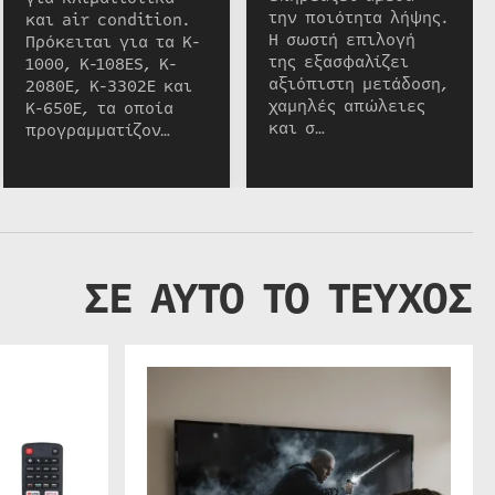
την ποιότητα λήψης.
και air condition.
Η σωστή επιλογή
Πρόκειται για τα K-
της εξασφαλίζει
1000, K-108ES, K-
αξιόπιστη μετάδοση,
2080E, K-3302E και
χαμηλές απώλειες
K-650E, τα οποία
και σ…
προγραμματίζον…
ΣΕ ΑΥΤΟ ΤΟ ΤΕΥΧΟΣ