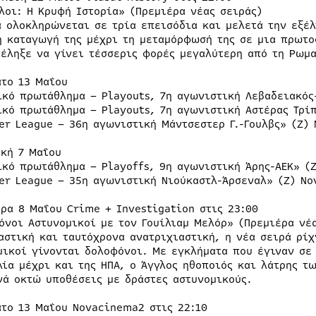
λοι: Η Κρυφή Ιστορία» (Πρεμιέρα νέας σειράς)
ά ολοκληρώνεται σε τρία επεισόδια και μελετά την εξέλ
ή καταγωγή της μέχρι τη μεταμόρφωσή της σε μια πρωτο
τέληξε να γίνει τέσσερις φορές μεγαλύτερη από τη Ρωμα
ατο 13 Μαΐου
ικό πρωτάθλημα – Playouts, 7η αγωνιστική Λεβαδειακός-
ικό πρωτάθλημα – Playouts, 7η αγωνιστική Αστέρας Τρίπ
er League – 36η αγωνιστική Μάντσεστερ Γ.-Γουλβς» (Ζ) 
ακή 7 Μαΐου
ικό πρωτάθλημα – Playoffs, 9η αγωνιστική Άρης-ΑΕΚ» (Ζ
er League – 35η αγωνιστική Νιούκαστλ-Άρσεναλ» (Ζ) No
έρα 8 Μαΐου Crime + Investigation στις 23:00
όνοι Αστυνομικοί με τον Γουίλιαμ Μελόρ» (Πρεμιέρα νέ
αστική και ταυτόχρονα ανατριχιαστική, η νέα σειρά ρίχ
μικοί γίνονται δολοφόνοι. Με εγκλήματα που έγιναν σε 
λία μέχρι και της ΗΠΑ, ο Άγγλος ηθοποιός και λάτρης 
νά οκτώ υποθέσεις με δράστες αστυνομικούς.
ατο 13 Μαΐου Novacinema2 στις 22:10