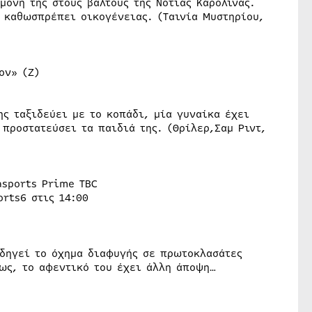
μόνη της στους βάλτους της Νότιας Καρολίνας.
ς καθωσπρέπει οικογένειας. (Ταινία Μυστηρίου,
ον» (Ζ)
ης ταξιδεύει με το κοπάδι, μία γυναίκα έχει
 προστατεύσει τα παιδιά της. (Θρίλερ,Σαμ Ριντ,
asports Prime TBC
orts6 στις 14:00
οδηγεί το όχημα διαφυγής σε πρωτοκλασάτες
μως, το αφεντικό του έχει άλλη άποψη…