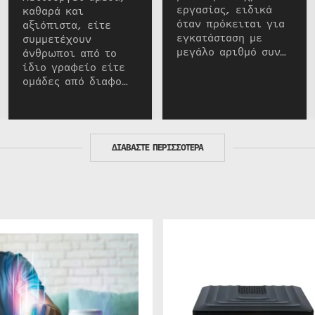
εργασίας, ειδικά
καθαρά και
όταν πρόκειται για
αξιόπιστα, είτε
εγκατάσταση με
συμμετέχουν
μεγάλο αριθμό συν…
άνθρωποι από το
ίδιο γραφείο είτε
ομάδες από διαφο…
ΔΙΑΒΑΣΤΕ ΠΕΡΙΣΣΟΤΕΡΑ