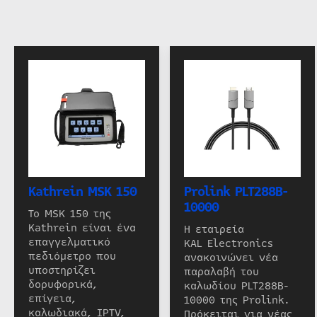
Kathrein MSK 150
Prolink PLT288B-
10000
Το MSK 150 της
Kathrein είναι ένα
Η εταιρεία
επαγγελματικό
KAL Electronics
πεδιόμετρο που
ανακοινώνει νέα
υποστηρίζει
παραλαβή του
δορυφορικά,
καλωδίου PLT288B-
επίγεια,
10000 της Prolink.
καλωδιακά, IPTV,
Πρόκειται για νέας