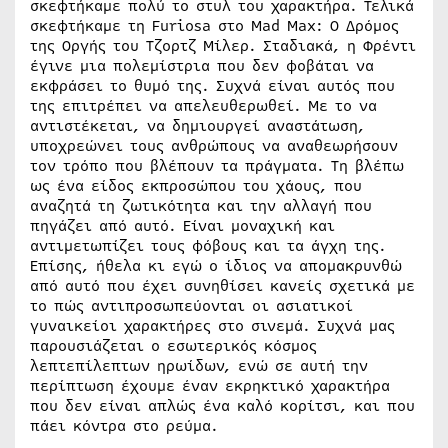
σκεφτήκαμε πολύ το στυλ του χαρακτήρα. Τελικά
σκεφτήκαμε τη Furiosa στο Mad Max: Ο Δρόμος
της Οργής του Τζορτζ Μίλερ. Σταδιακά, η Φρέντι
έγινε μια πολεμίστρια που δεν φοβάται να
εκφράσει το θυμό της. Συχνά είναι αυτός που
της επιτρέπει να απελευθερωθεί. Με το να
αντιστέκεται, να δημιουργεί αναστάτωση,
υποχρεώνει τους ανθρώπους να αναθεωρήσουν
τον τρόπο που βλέπουν τα πράγματα. Τη βλέπω
ως ένα είδος εκπροσώπου του χάους, που
αναζητά τη ζωτικότητα και την αλλαγή που
πηγάζει από αυτό. Είναι μοναχική και
αντιμετωπίζει τους φόβους και τα άγχη της.
Επίσης, ήθελα κι εγώ ο ίδιος να απομακρυνθώ
από αυτό που έχει συνηθίσει κανείς σχετικά με
το πώς αντιπροσωπεύονται οι ασιατικοί
γυναικείοι χαρακτήρες στο σινεμά. Συχνά μας
παρουσιάζεται ο εσωτερικός κόσμος
λεπτεπίλεπτων ηρωίδων, ενώ σε αυτή την
περίπτωση έχουμε έναν εκρηκτικό χαρακτήρα
που δεν είναι απλώς ένα καλό κορίτσι, και που
πάει κόντρα στο ρεύμα.