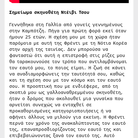
Σημείωμα σκηνοθέτη Ντέιβι Τσου
Γεννήθηκα στη Γαλλία από γονείς γεννημένους
στην Καμπότζη. Πήγα για πρώτη φορά εκεί όταν
ήμουν 25 ετών. Η σχέση μου με τη χώρα ήταν
παρόμοια με αυτή της Φρέντι με τη Νότια Κορέα
στην αρχή της ταινίας. Δεν μπορούσα να
φανταστώ ότι αυτή η επιστροφή στις ρίζες μου
θα ταρακουνούσε τον τρόπο που αντιλαμβάνομαι
τον εαυτό μου, το ποιος είμαι. Η ζωή σε κάνει
να αναδιαμορφώνεις την ταυτότητά σου, καθώς
και τη σχέση σου με τον κόσμο και τον εαυτό
σου. Η προοπτική που με ενδιέφερε, από τη
σκοπιά μου ως γαλλοαναθρεμμένου σκηνοθέτη,
ήταν ο δρόμος που ακολουθεί μια γυναίκα που
αρνείται συνεχώς να ενταχθεί σε
προκαθορισμένες κατηγοριοποιήσεις ή να
αφήνει άλλους να μιλούν για εκείνη. Η Φρέντι
περνά τον χρόνο της ανακαλύπτοντας τον εαυτό
της, επαναπροσδιορίζοντας τον εαυτό της και
επιβεβαιώνοντας ξανά τον εαυτό της. Αυτό