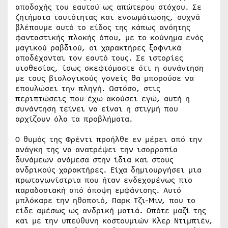
αποδοχής του εαυτού ως απώτερου στόχου. Σε
ζητήματα ταυτότητας και ενσωμάτωσης, συχνά
βλέπουμε αυτό το είδος της κάπως ανόητης
φανταστικής πλοκής όπου, με το κούνημα ενός
μαγικού ραβδιού, οι χαρακτήρες ξαφνικά
αποδέχονται τον εαυτό τους. Σε ιστορίες
υιοθεσίας, ίσως σκεφτόμαστε ότι η συνάντηση
με τους βιολογικούς γονείς θα μπορούσε να
επουλώσει την πληγή. Ωστόσο, στις
περιπτώσεις που έχω ακούσει εγώ, αυτή η
συνάντηση τείνει να είναι η στιγμή που
αρχίζουν όλα τα προβλήματα.
Ο θυμός της Φρέντι προήλθε εν μέρει από την
ανάγκη της να ανατρέψει την ισορροπία
δυνάμεων ανάμεσα στην ίδια και στους
ανδρικούς χαρακτήρες. Είχα δημιουργήσει μια
πρωταγωνίστρια που ήταν ενδεχομένως πιο
παραδοσιακή από άποψη εμφάνισης. Αυτό
μπλόκαρε την ηθοποιό, Παρκ Τζι-Μιν, που το
είδε αμέσως ως ανδρική ματιά. Οπότε μαζί της
και με την υπεύθυνη κοστουμιών Κλερ Ντιμπιέν,