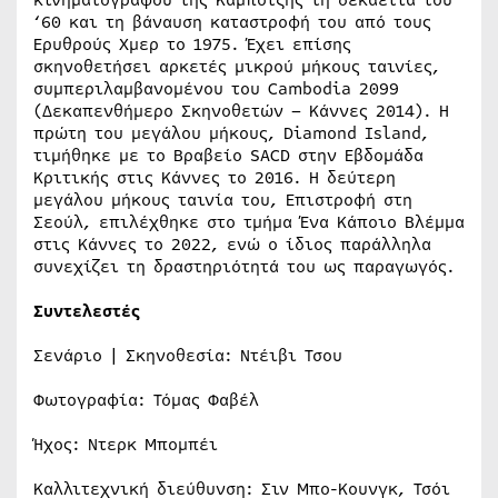
‘60 και τη βάναυση καταστροφή του από τους
Ερυθρούς Χμερ το 1975. Έχει επίσης
σκηνοθετήσει αρκετές μικρού μήκους ταινίες,
συμπεριλαμβανομένου του Cambodia 2099
(Δεκαπενθήμερο Σκηνοθετών – Κάννες 2014). Η
πρώτη του μεγάλου μήκους, Diamond Island,
τιμήθηκε με το Βραβείο SACD στην Εβδομάδα
Κριτικής στις Κάννες το 2016. Η δεύτερη
μεγάλου μήκους ταινία του, Επιστροφή στη
Σεούλ, επιλέχθηκε στο τμήμα Ένα Κάποιο Βλέμμα
στις Κάννες το 2022, ενώ ο ίδιος παράλληλα
συνεχίζει τη δραστηριότητά του ως παραγωγός.
Συντελεστές
Σενάριο | Σκηνοθεσία: Ντέιβι Τσου
Φωτογραφία: Τόμας Φαβέλ
Ήχος: Ντερκ Μπομπέι
Καλλιτεχνική διεύθυνση: Σιν Μπο-Κουνγκ, Τσόι