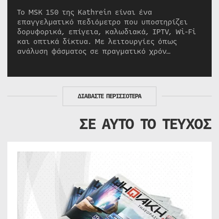
Το MSK 150 της Kathrein είναι ένα
επαγγελματικό πεδιόμετρο που υποστηρίζει
δορυφορικά, επίγεια, καλωδιακά, IPTV, Wi-Fi
και οπτικά δίκτυα. Με λειτουργίες όπως
ανάλυση φάσματος σε πραγματικό χρόν…
ΔΙΑΒΑΣΤΕ ΠΕΡΙΣΣΟΤΕΡΑ
ΣΕ ΑΥΤΟ ΤΟ ΤΕΥΧΟΣ