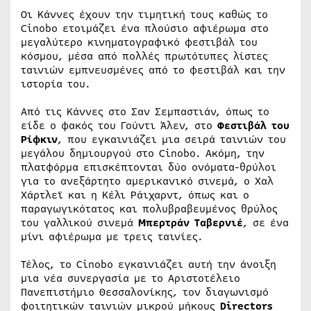
Οι Κάννες έχουν την τιμητική τους καθώς το
Cinobo ετοιμάζει ένα πλούσιο αφιέρωμα στο
μεγαλύτερο κινηματογραφικό φεστιβάλ του
κόσμου, μέσα από πολλές πρωτότυπες λίστες
ταινιών εμπνευσμένες από το φεστιβάλ και την
ιστορία του.
Από τις Κάννες στο Σαν Σεμπαστιάν, όπως το
είδε ο φακός του Γούντι Άλεν, στο
Φεστιβάλ του
Ρίφκιν
, που εγκαινιάζει μια σειρά ταινιών του
μεγάλου δημιουργού στο Cinobo. Ακόμη, την
πλατφόρμα επισκέπτονται δύο ονόματα-θρύλοι
για το ανεξάρτητο αμερικανικό σινεμά, ο Χαλ
Χάρτλεϊ και η Κέλι Ράιχαρντ, όπως και ο
παραγωγικότατος και πολυβραβευμένος θρύλος
του γαλλικού σινεμά
Μπερτράν Ταβερνιέ
, σε ένα
μίνι αφιέρωμα με τρεις ταινίες.
Τέλος, το Cinobo εγκαινιάζει αυτή την άνοιξη
μια νέα συνεργασία με το Αριστοτέλειο
Πανεπιστήμιο Θεσσαλονίκης, τον διαγωνισμό
φοιτητικών ταινιών μικρού μήκους
Directors