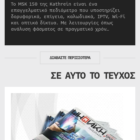
Το MSK 150 της Kathrein είναι ένα
επαγγελματικό πεδιόμετρο που υποστηρίζει
δορυφορικά, επίγεια, καλωδιακά, IPTV, Wi-Fi
και οπτικά δίκτυα. Με λειτουργίες όπως
ανάλυση φάσματος σε πραγματικό χρόν…
ΔΙΑΒΑΣΤΕ ΠΕΡΙΣΣΟΤΕΡΑ
ΣΕ ΑΥΤΟ ΤΟ ΤΕΥΧΟΣ