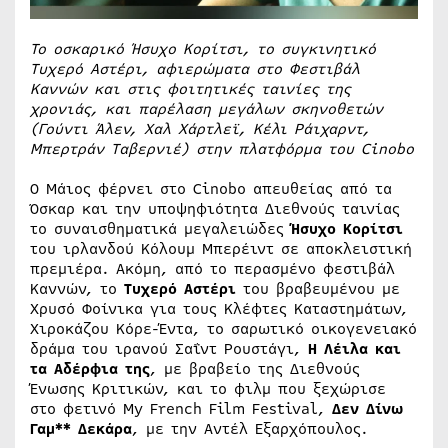
Το οσκαρικό Ήσυχο Κορίτσι, το συγκινητικό
Τυχερό Αστέρι, αφιερώματα στο Φεστιβάλ
Καννών και στις φοιτητικές ταινίες της
χρονιάς, και παρέλαση μεγάλων σκηνοθετών
(Γούντι Άλεν, Χαλ Χάρτλεϊ, Κέλι Ράιχαρντ,
Μπερτράν Ταβερνιέ) στην πλατφόρμα του Cinobo
Ο Μάιος φέρνει στο Cinobo απευθείας από τα
Όσκαρ και την υποψηφιότητα Διεθνούς ταινίας
το συναισθηματικά μεγαλειώδες
Ήσυχο Κορίτσι
του ιρλανδού Κόλουμ Μπερέιντ σε αποκλειστική
πρεμιέρα. Ακόμη, από το περασμένο φεστιβάλ
Καννών, το
Τυχερό Αστέρι
του βραβευμένου με
Χρυσό Φοίνικα για τους Κλέφτες Καταστημάτων,
Χιροκάζου Κόρε-Έντα, το σαρωτικό οικογενειακό
δράμα του ιρανού Σαΐντ Ρουστάγι,
Η Λέιλα και
τα Αδέρφια της
, με βραβείο της Διεθνούς
Ένωσης Κριτικών, και το φιλμ που ξεχώρισε
στο φετινό My French Film Festival,
Δεν Δίνω
Γαμ** Δεκάρα
, με την Αντέλ Εξαρχόπουλος.