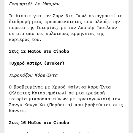
Γκαμπριέλ Λε Μπομάν
Το biopic για τον Σαρλ Ντε Γκωλ σκιαγραφεί τη
διαδρομή μιας προσωπικότητας που άλλαξε την
πορεία της Ιστορίας, με τον Λαμπέρ Γουίλσον
σε μία από τις καλύτερες ερμηνείες της
καριέρας του.
Στις 12 Μαΐου στο Cinobo
Τυχερό Αστέρι (Broker)
Χιροκάζου Κόρε-Έντα
Ο βραβευμένος με Χρυσό Φοίνικα Κόρε-Έντα
(Κλέφτες Καταστημάτων) σε μια τρυφερή
ιστορία μικροαπατεώνων με πρωταγωνιστή τον
Σονγκ Κανγκ-Χο (Παράσιτα) που βραβεύεται στις
Κάννες.
Στις 16 Μαΐου στο Cinobo