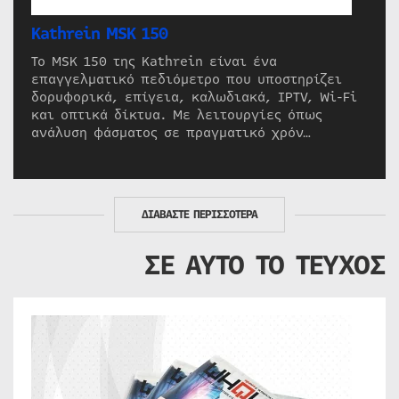
Kathrein MSK 150
Το MSK 150 της Kathrein είναι ένα
επαγγελματικό πεδιόμετρο που υποστηρίζει
δορυφορικά, επίγεια, καλωδιακά, IPTV, Wi-Fi
και οπτικά δίκτυα. Με λειτουργίες όπως
ανάλυση φάσματος σε πραγματικό χρόν…
ΔΙΑΒΑΣΤΕ ΠΕΡΙΣΣΟΤΕΡΑ
ΣΕ ΑΥΤΟ ΤΟ ΤΕΥΧΟΣ