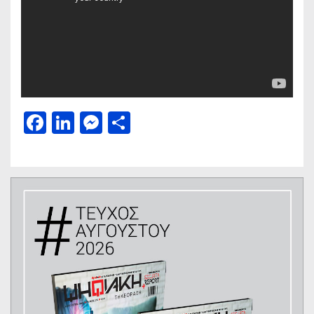
Facebook
LinkedIn
Messenger
Μοιραστείτε