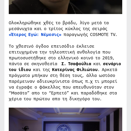
Ολοκληρώθηκε χθές το βράδυ, λίγο μετά τα
μεσάνυχτα και ο τρίτος κύκλος της σειράς
«Έτερος Εγώ: Νέμεσις»
παραγωγής COSMOTE TV.
Tο χθεσινό όγδοο επεισόδιο έκλεισε
επιτυχημένα την τηλεοπτική ανθολογία που
πρωτοσυστήθηκε στο ελληνικό κοινό το 2019,
πάντα σε σκηνοθεσία
Σ. Τσαφούλια
και
σενάριο
του ίδιου
και της
Κατερίνας Φιλιώτου
. Αρκετά
πράγματα μπήκαν στη θέση τους, άλλα ωστόσο
παρέμειναν αδιευκρίνιστα όπως π.χ τι μπορεί
να έγραφε ο φάκελλος που απευθυνόταν στον
“Μασάτο” απο το “Ερπετό” και παραδόθηκε στα
χέρια του πρώτου απο τη δικηγόρο του.