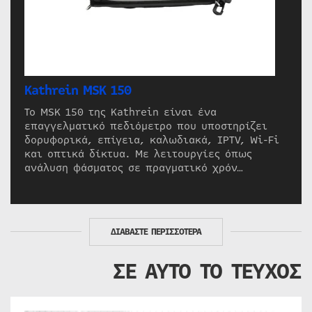
Kathrein MSK 150
Το MSK 150 της Kathrein είναι ένα
επαγγελματικό πεδιόμετρο που υποστηρίζει
δορυφορικά, επίγεια, καλωδιακά, IPTV, Wi-Fi
και οπτικά δίκτυα. Με λειτουργίες όπως
ανάλυση φάσματος σε πραγματικό χρόν…
ΔΙΑΒΑΣΤΕ ΠΕΡΙΣΣΟΤΕΡΑ
ΣΕ ΑΥΤΟ ΤΟ ΤΕΥΧΟΣ