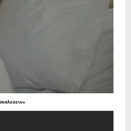
σκαλεύειν»