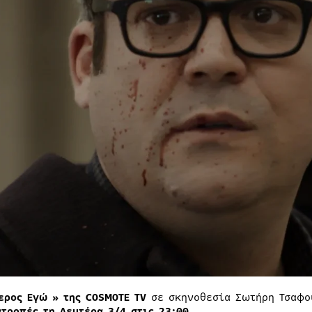
ερος Εγώ » της
COSMOTE TV
σε σκηνοθεσία Σωτήρη Τσαφο
ατροπές τη Δευτέρα 3/4 στις 23:00.