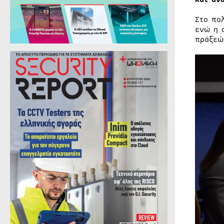
Στο πο
ενώ η 
πράξεώ