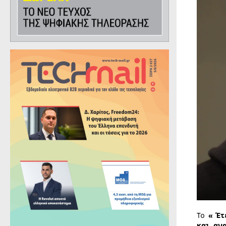
Το
« Έτ
και αν