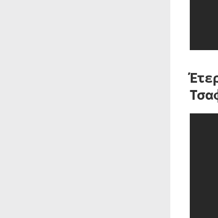
Έτε
Τσα