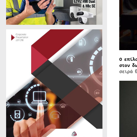
Ο επίλ
στον δ
σειρά 