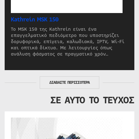
Kathrein MSK 150
Το MSK 150 της Kathrein είναι ένα
επαγγελματικό πεδιόμετρο που υποστηρίζει
δορυφορικά, επίγεια, καλωδιακά, IPTV, Wi-Fi
και οπτικά δίκτυα. Με λειτουργίες όπως
ανάλυση φάσματος σε πραγματικό χρόν…
ΔΙΑΒΑΣΤΕ ΠΕΡΙΣΣΟΤΕΡΑ
ΣΕ ΑΥΤΟ ΤΟ ΤΕΥΧΟΣ