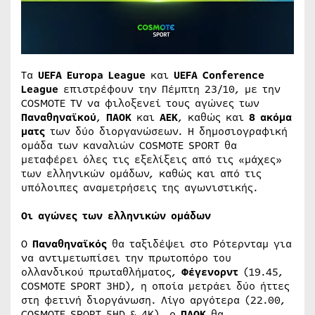
Τα
UEFA Europa League
και
UEFA Conference
League
επιστρέφουν την Πέμπτη 23/10, με την
COSMOTE TV να φιλοξενεί τους αγώνες των
Παναθηναϊκού
,
ΠΑΟΚ
και
ΑΕΚ
, καθώς και
8 ακόμα
ματς
των δύο διοργανώσεων. Η δημοσιογραφική
ομάδα των καναλιών COSMOTE SPORT θα
μεταφέρει όλες τις εξελίξεις από τις «μάχες»
των ελληνικών ομάδων, καθώς και από τις
υπόλοιπες αναμετρήσεις της αγωνιστικής.
Οι αγώνες των ελληνικών ομάδων
Ο
Παναθηναϊκός
θα ταξιδέψει στο Ρότερνταμ για
να αντιμετωπίσει την πρωτοπόρο του
ολλανδικού πρωταθλήματος,
Φέγενορντ
(19.45,
COSMOTE SPORT 3HD), η οποία μετράει δύο ήττες
στη φετινή διοργάνωση. Λίγο αργότερα (22.00,
COSMOTE SPORT 5HD & 4K), ο
ΠΑΟΚ
θα