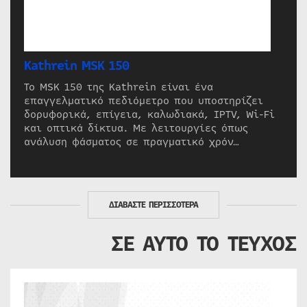
Kathrein MSK 150
Το MSK 150 της Kathrein είναι ένα
επαγγελματικό πεδιόμετρο που υποστηρίζει
δορυφορικά, επίγεια, καλωδιακά, IPTV, Wi-Fi
και οπτικά δίκτυα. Με λειτουργίες όπως
ανάλυση φάσματος σε πραγματικό χρόν…
ΔΙΑΒΑΣΤΕ ΠΕΡΙΣΣΟΤΕΡΑ
ΣΕ ΑΥΤΟ ΤΟ ΤΕΥΧΟΣ