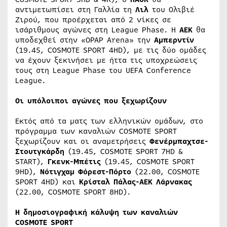
αντιμετωπίσει στη Γαλλία τη
Λιλ
του Ολιβιέ
Ζιρού, που προέρχεται από 2 νίκες σε
ισάριθμους αγώνες στη League Phase. Η
ΑΕΚ
θα
υποδεχθεί στην «OPAP Arena» την
Αμπερντίν
(19.45, COSMOTE SPORT 4HD), με τις δύο ομάδες
να έχουν ξεκινήσει με ήττα τις υποχρεώσεις
τους στη League Phase του UEFA Conference
League.
Οι υπόλοιποι αγώνες που ξεχωρίζουν
Εκτός από τα ματς των ελληνικών ομάδων, στο
πρόγραμμα των καναλιών COSMOTE SPORT
ξεχωρίζουν και οι αναμετρήσεις
Φενέρμπαχτσε-
Στουτγκάρδη
(19.45, COSMOTE SPORT 7HD &
START),
Γκενκ-Μπέτις
(19.45, COSMOTE SPORT
9HD),
Νότιγχαμ Φόρεστ-Πόρτο
(22.00, COSMOTE
SPORT 4HD) και
Kρίσταλ Πάλας-ΑΕΚ Λάρνακας
(22.00, COSMOTE SPORT 8HD).
Η δημοσιογραφική κάλυψη των καναλιών
COSMOTE SPORT