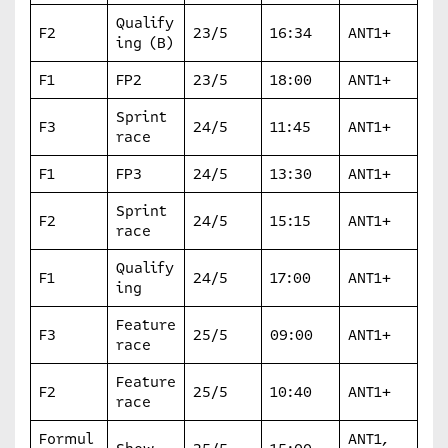
Qualify
F2
23/5
16:34
ANT1+
ing (B)
F1
FP2
23/5
18:00
ANT1+
Sprint
F3
24/5
11:45
ANT1+
race
F1
FP3
24/5
13:30
ANT1+
Sprint
F2
24/5
15:15
ANT1+
race
Qualify
F1
24/5
17:00
ANT1+
ing
Feature
F3
25/5
09:00
ANT1+
race
Feature
F2
25/5
10:40
ANT1+
race
Formul
ΑΝΤ1,