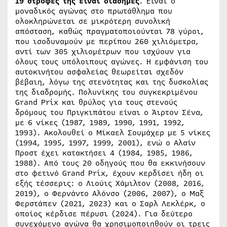
19 στροφές της είναι διάσημες
. Είναι ο
μοναδικός αγώνας στο πρωτάθλημα που
ολοκληρώνεται σε μικρότερη συνολική
απόσταση, καθώς πραγματοποιούνται 78 γύροι,
που ισοδυναμούν με περίπου 260 χιλιόμετρα,
αντί των 305 χιλιομέτρων που ισχύουν για
όλους τους υπόλοιπους αγώνες. Η εμφάνιση του
αυτοκινήτου ασφαλείας θεωρείται σχεδόν
βέβαιη, λόγω της στενότητας και της δυσκολίας
της διαδρομής. Πολυνίκης του συγκεκριμένου
Grand Prix και θρύλος για τους στενούς
δρόμους του Πριγκιπάτου είναι ο Άιρτον Σένα,
με 6 νίκες (1987, 1989, 1990, 1991, 1992,
1993). Ακολουθεί ο Μίκαελ Σουμάχερ με 5 νίκες
(1994, 1995, 1997, 1999, 2001), ενώ ο Αλαίν
Προστ έχει κατακτήσει 4 (1984, 1985, 1986,
1988). Από τους 20 οδηγούς που θα εκκινήσουν
στο φετινό Grand Prix, έχουν κερδίσει ήδη οι
εξής τέσσερις: ο Λιούις Χάμιλτον (2008, 2016,
2019), ο Φερνάντο Αλόνσο (2006, 2007), ο Μαξ
Φερστάπεν (2021, 2023) και ο Σαρλ Λεκλέρκ, ο
οποίος κέρδισε πέρυσι (2024). Για δεύτερο
συνεχόμενο αγώνα θα χρησιμοποιηθούν οι τρεις