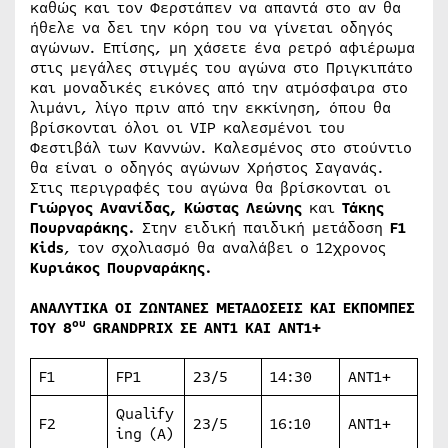
καθώς και τον Φερστάπεν να απαντά στο αν θα
ήθελε να δει την κόρη του να γίνεται οδηγός
αγώνων. Επίσης, μη χάσετε ένα ρετρό αφιέρωμα
στις μεγάλες στιγμές του αγώνα στο Πριγκιπάτο
και μοναδικές εικόνες από την ατμόσφαιρα στο
λιμάνι, λίγο πριν από την εκκίνηση, όπου θα
βρίσκονται όλοι οι VIP καλεσμένοι του
Φεστιβάλ των Καννών. Καλεσμένος στο στούντιο
θα είναι ο οδηγός αγώνων Χρήστος Σαγανάς.
Στις περιγραφές του αγώνα θα βρίσκονται οι
Γιώργος Ανανίδας, Κώστας Λεώνης
και
Τάκης
Πουρναράκης.
Στην ειδική παιδική μετάδοση
F1
Kids
, τον σχολιασμό θα αναλάβει ο 12χρονος
Κυριάκος Πουρναράκης.
ΑΝΑΛΥΤΙΚΑ ΟΙ ΖΩΝΤΑΝΕΣ ΜΕΤΑΔΟΣΕΙΣ ΚΑΙ ΕΚΠΟΜΠΕΣ
ου
ΤΟΥ 8
GRAND
PRIX
ΣΕ ΑΝΤ1 ΚΑΙ ΑΝΤ1+
F1
FP1
23/5
14:30
ANT1+
Qualify
F2
23/5
16:10
ANT1+
ing (Α)