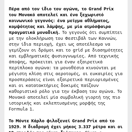
Πέρα από τον ίδιο τον αγώνα, το Grand Prix
του Μονακό αποτελεί και ένα ξεχωριστό
κοινωνικό γεγονός: ένα μείγμα αθλήματος,
κομψότητας και λάμψης, με μία ατμόσφαιρα
πραγματικά μοναδική.
Το γεγονός ότι συμπίπτει
με την ολοκλήρωση του Φεστιβάλ των Καννών,
στην ίδια περιοχή, έχει ως αποτέλεσμα να
γεμίζουν οι δρόμοι και το grid με διασημότητες
και εμβληματικές φυσιογνωμίες. Από τεχνικής
άποψης, πρόκειται για έναν εξαιρετικά
περίπλοκο αγώνα: τα μονοθέσια κινούνται με
μέγιστη κλίση στις αεροτομές, οι ευκαιρίες για
προσπεράσεις είναι εξαιρετικά περιορισμένες
και οι κατατακτήριες δοκιμές παίζουν
καθοριστικό ρόλο για την έκβαση του αγώνα. Το
Μονακό αποτελεί μία συμβολική γιορτή της πιο
ιστορικής και εκλεπτυσμένης μορφής της
Formula 1.
Το Μόντε Κάρλο φιλοξενεί Grand Prix από το
1929. Η διαδρομή έχει μήκος 3.337 μέτρα και οι