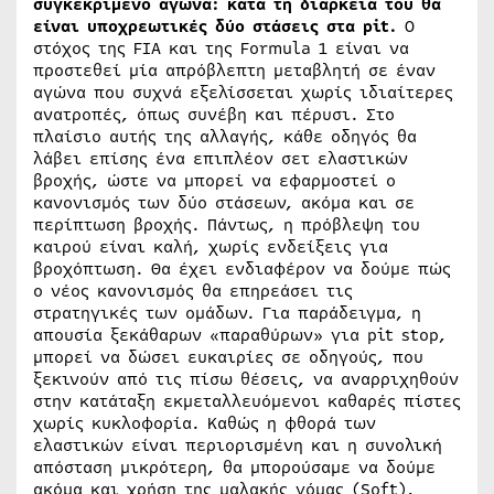
συγκεκριμένο αγώνα: κατά τη διάρκειά του θα
είναι υποχρεωτικές δύο στάσεις στα pit.
Ο
στόχος της FIA και της Formula 1 είναι να
προστεθεί μία απρόβλεπτη μεταβλητή σε έναν
αγώνα που συχνά εξελίσσεται χωρίς ιδιαίτερες
ανατροπές, όπως συνέβη και πέρυσι. Στο
πλαίσιο αυτής της αλλαγής, κάθε οδηγός θα
λάβει επίσης ένα επιπλέον σετ ελαστικών
βροχής, ώστε να μπορεί να εφαρμοστεί ο
κανονισμός των δύο στάσεων, ακόμα και σε
περίπτωση βροχής. Πάντως, η πρόβλεψη του
καιρού είναι καλή, χωρίς ενδείξεις για
βροχόπτωση. Θα έχει ενδιαφέρον να δούμε πώς
ο νέος κανονισμός θα επηρεάσει τις
στρατηγικές των ομάδων. Για παράδειγμα, η
απουσία ξεκάθαρων «παραθύρων» για pit stop,
μπορεί να δώσει ευκαιρίες σε οδηγούς, που
ξεκινούν από τις πίσω θέσεις, να αναρριχηθούν
στην κατάταξη εκμεταλλευόμενοι καθαρές πίστες
χωρίς κυκλοφορία. Καθώς η φθορά των
ελαστικών είναι περιορισμένη και η συνολική
απόσταση μικρότερη, θα μπορούσαμε να δούμε
ακόμα και χρήση της μαλακής γόμας (Soft),