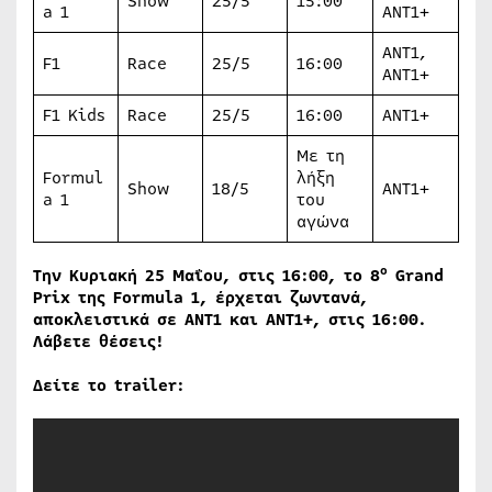
Show
25/5
15:00
a 1
ANT1+
ΑΝΤ1,
F1
Race
25/5
16:00
ANT1+
F1 Kids
Race
25/5
16:00
ΑΝΤ1+
Με τη
Formul
λήξη
Show
18/5
ΑΝΤ1+
a 1
του
αγώνα
ο
Την Κυριακή 25 Μαΐου, στις 16:00, το 8
Grand
Prix της
Formula 1, έρχεται ζωντανά,
αποκλειστικά σε ΑΝΤ1 και ΑΝΤ1+, στις 16:00.
Λάβετε θέσεις!
Δείτε το
trailer: