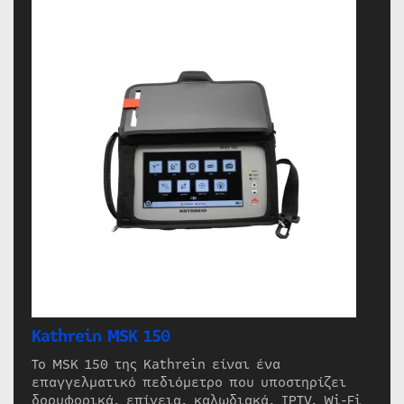
Kathrein MSK 150
Το MSK 150 της Kathrein είναι ένα
επαγγελματικό πεδιόμετρο που υποστηρίζει
δορυφορικά, επίγεια, καλωδιακά, IPTV, Wi-Fi