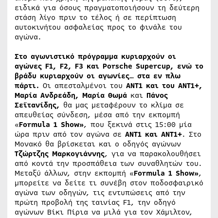
ειδικά για όσους πραγματοποιήσουν τη δεύτερη
στάση λίγο πριν το τέλος ή σε περίπτωση
αυτοκινήτου ασφαλείας προς το φινάλε του
αγώνα.
Στο αγωνιστικό πρόγραμμα κυριαρχούν οι
αγώνες F1, F2, F3 και Porsche Supercup, ενώ το
βράδυ κυριαρχούν οι αγωνίες… στα εν πλω
πάρτι.
Οι απεσταλμένοι του
ΑΝΤ1 και του ΑΝΤ1+,
Μαρία Ανδρεάδη, Μαρία Θωμά
και
Πάνος
Σεϊτανίδης,
θα μας μεταφέρουν το κλίμα σε
απευθείας σύνδεση, μέσα από την εκπομπή
«
Formula 1 Show»
, που ξεκινά στις 15:00 μία
ώρα πριν από τον αγώνα σε
ΑΝΤ1 και ΑΝΤ1+
. Στο
Μονακό θα βρίσκεται και ο οδηγός αγώνων
Τζώρτζης Μαρκογιάννης
, για να παρακολουθήσει
από κοντά την προσπάθεια των συναθλητών του.
Μεταξύ άλλων, στην εκπομπή «
Formula 1 Show»
,
μπορείτε να δείτε τι συνέβη στον ποδοσφαιρικό
αγώνα των οδηγών, τις εντυπώσεις από την
πρώτη προβολή της ταινίας F1, την οδηγό
αγώνων Βίκι Πίρια να μιλά για τον Χάμιλτον,