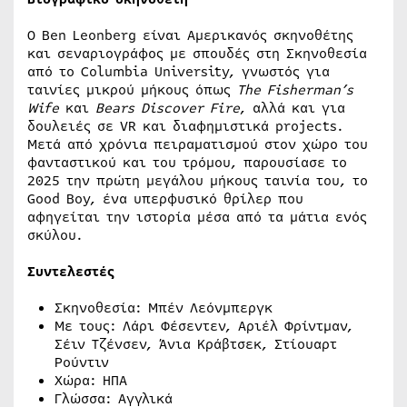
Ο Ben Leonberg είναι Αμερικανός σκηνοθέτης
και σεναριογράφος με σπουδές στη Σκηνοθεσία
από το Columbia University, γνωστός για
ταινίες μικρού μήκους όπως
The Fisherman’s
Wife
και
Bears Discover Fire
, αλλά και για
δουλειές σε VR και διαφημιστικά projects.
Μετά από χρόνια πειραματισμού στον χώρο του
φανταστικού και του τρόμου, παρουσίασε το
2025 την πρώτη μεγάλου μήκους ταινία του, το
Good Boy, ένα υπερφυσικό θρίλερ που
αφηγείται την ιστορία μέσα από τα μάτια ενός
σκύλου.
Συντελεστές
Σκηνοθεσία: Μπέν Λεόνμπεργκ
Με τους: Λάρι Φέσεντεν, Αριέλ Φρίντμαν,
Σέιν Τζένσεν, Άνια Κράβτσεκ, Στίουαρτ
Ρούντιν
Χώρα: ΗΠΑ
Γλώσσα: Αγγλικά