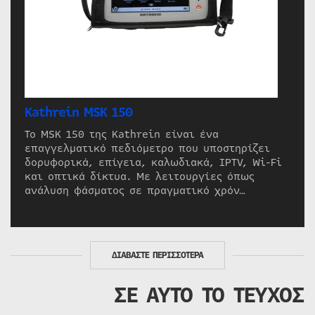
Kathrein MSK 150
Το MSK 150 της Kathrein είναι ένα
επαγγελματικό πεδιόμετρο που υποστηρίζει
δορυφορικά, επίγεια, καλωδιακά, IPTV, Wi-Fi
και οπτικά δίκτυα. Με λειτουργίες όπως
ανάλυση φάσματος σε πραγματικό χρόν…
ΔΙΑΒΑΣΤΕ ΠΕΡΙΣΣΟΤΕΡΑ
ΣΕ ΑΥΤΟ ΤΟ ΤΕΥΧΟΣ