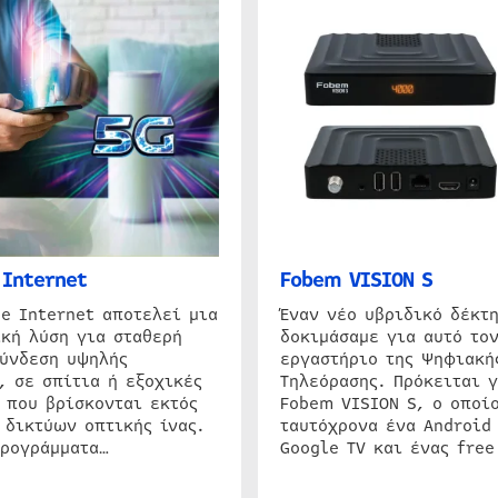
Internet
Fobem VISION S
e Internet αποτελεί μια
Έναν νέο υβριδικό δέκτ
κή λύση για σταθερή
δοκιμάσαμε για αυτό τον
σύνδεση υψηλής
εργαστήριο της Ψηφιακή
, σε σπίτια ή εξοχικές
Τηλεόρασης. Πρόκειται γ
 που βρίσκονται εκτός
Fobem VISION S, ο οποίο
 δικτύων οπτικής ίνας.
ταυτόχρονα ένα Android
προγράμματα…
Google TV και ένας free