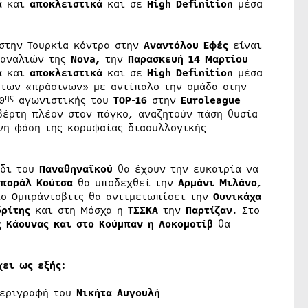
ά
και
αποκλειστικά
και σε
High Definition
μέσα
στην Τουρκία κόντρα στην
Αναντόλου Εφές
είναι
καναλιών της
Nova,
την
Παρασκευή 14 Μαρτίου
ά
και
αποκλειστικά
και σε
High Definition
μέσα
των «πράσινων» με αντίπαλο την ομάδα στην
ης
0
αγωνιστικής του
TOP-16
στην
Euroleague
βέρτη πλέον στον πάγκο, αναζητούν πάση θυσία
νη φάση της κορυφαίας διασυλλογικής
ίδι του
Παναθηναϊκού
θα έχουν την ευκαιρία να
ποράλ Κούτσα
θα υποδεχθεί την
Αρμάνι Μιλάνο
,
ο Ομπράντοβιτς θα αντιμετωπίσει την
Ουνικάχα
ρίτης
και στη Μόσχα η
ΤΣΣΚΑ
την
Παρτίζαν
. Στο
 Κάουνας και στο Κούμπαν η Λοκομοτίβ
θα
χει ως εξής:
περιγραφή του
Νικήτα Αυγουλή