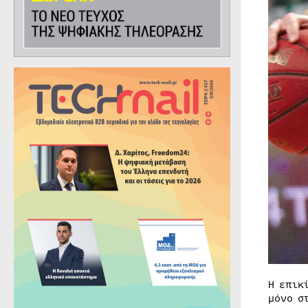
H επικ
μόνο σ