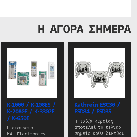
Η ΑΓΟΡΑ ΣΗΜΕΡΑ
K-1000 / K-108ES /
Kathrein ESC30 /
K-2080E / K-3302E
ESD84 / ESD85
/ K-650E
Η πρίζα κεραίας
αποτελεί το τελικό
Η εταιρεία
σημείο κάθε δικτύου
KAL Electronics