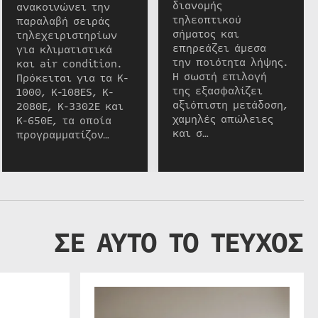
διανομής
ανακοινώνει την
τηλεοπτικού
παραλαβή σειράς
σήματος και
τηλεχειριστηρίων
επηρεάζει άμεσα
για κλιματιστικά
την ποιότητα λήψης.
και air condition.
Η σωστή επιλογή
Πρόκειται για τα K-
της εξασφαλίζει
1000, K-108ES, K-
αξιόπιστη μετάδοση,
2080E, K-3302E και
χαμηλές απώλειες
K-650E, τα οποία
και σ…
προγραμματίζον…
ΣΕ ΑΥΤΟ ΤΟ ΤΕΥΧΟΣ