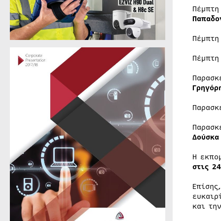
Πέμπτη
Παπαδο
Πέμπτη
Πέμπτη
Παρασκ
Γρηγόρ
Παρασκ
Παρασκ
Δούσκα
Η εκπ
στις 24
Επίσης
ευκαιρ
και τη