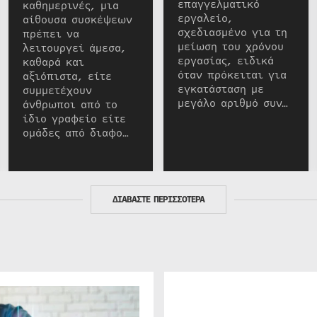
επαγγελματικό
καθημερινές, μια
εργαλείο,
αίθουσα συσκέψεων
σχεδιασμένο για τη
πρέπει να
μείωση του χρόνου
λειτουργεί άμεσα,
εργασίας, ειδικά
καθαρά και
όταν πρόκειται για
αξιόπιστα, είτε
εγκατάσταση με
συμμετέχουν
μεγάλο αριθμό συν…
άνθρωποι από το
ίδιο γραφείο είτε
ομάδες από διαφο…
ΔΙΑΒΑΣΤΕ ΠΕΡΙΣΣΟΤΕΡΑ