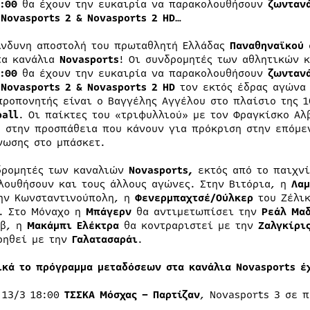
:00
θα έχουν την ευκαιρία να παρακολουθήσουν
ζωνταν
α
Novasports 2 & Novasports 2 HD…
ίνδυνη αποστολή του πρωταθλητή Ελλάδας
Παναθηναϊκού
τα κανάλια
Novasports
! Οι συνδρομητές των αθλητικών 
:00
θα έχουν την ευκαιρία να παρακολουθήσουν
ζωνταν
α
Novasports 2 & Novasports 2 HD
τον εκτός έδρας αγώνα 
προπονητής είναι ο Βαγγέλης Αγγέλου στο πλαίσιο της 1
ball
. Οι παίκτες του «τριφυλλιού» με τον Φραγκίσκο Αλ
η στην προσπάθεια που κάνουν για πρόκριση στην επόμε
νωσης στο μπάσκετ.
δρομητές των καναλιών
Novasports,
εκτός από το παιχν
λουθήσουν και τους άλλους αγώνες. Στην Βιτόρια, η
Λαμ
ην Κωνσταντινούπολη, η
Φενερμπαχτσέ/Ούλκερ
του Ζέλικ
. Στο Μόναχο η
Μπάγερν
θα αντιμετωπίσει την
Ρεάλ Μαδ
ιβ, η
Μακάμπι Ελέκτρα
θα κοντραριστεί με την
Ζαλγκίρις
ρηθεί με την
Γαλατασαράι
.
ικά το πρόγραμμα μεταδόσεων στα κανάλια Novasports έ
 13/3 18:00
ΤΣΣΚΑ Μόσχας – Παρτίζαν
, Novasports 3 σε 