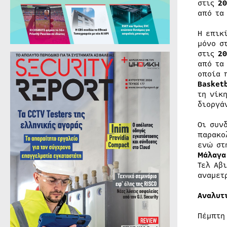
στις
20
από τ
H επικ
μόνο σ
στις
20
από τ
οποία 
Basket
τη νίκ
διοργά
Οι συν
παρακο
ενώ στ
Μάλαγα
Τελ Αβ
αναμετ
Αναλυτ
Πέμπτη