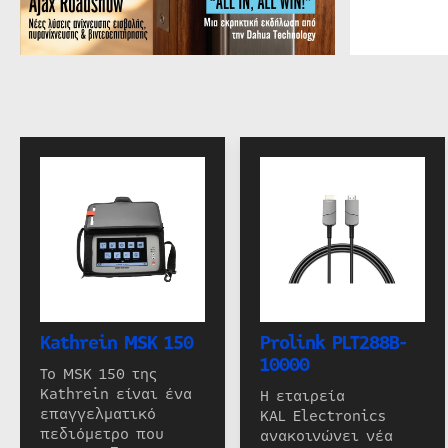
Kathrein MSK 150
Prolink PLT288B-
10000
Το MSK 150 της
Kathrein είναι ένα
Η εταιρεία
επαγγελματικό
KAL Electronics
πεδιόμετρο που
ανακοινώνει νέα