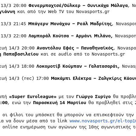
 13/3 20:00
Φενερμπαχτσέ/Ούλκερ – Ουνικάχα Μάλαγα
, N
γιάννη
και από την Web TV του Novasports.gr
 13/3 21:45
Μπάγερν Μονάχου – Ρεάλ Μαδρίτης
, Novaspo
 13/3 22:00
Λαμποράλ Κούτσα – Αρμάνι Μιλάνο,
Novaspo
ευή 14/3 20:00
Αναντόλου Εφές – Παναθηναϊκός
, Novasp
η Παπαβασιλείου
και σε audio από το Novasports.gr
ευή 14/3 18:00
Λοκομοτίβ Κούμπαν – Γαλατασαράι,
Novas
ευή 14/3 (rec) 17:00
Μακάμπι Ελέκτρα – Ζαλγκίρις Κάου
ομπή
«Super Euroleague»
με τον
Γιώργο Συρίγο
θα προβλ
:00
, ενώ την
Παρασκευή 14 Μαρτίου
θα προβληθεί στις 
, οι φίλοι του μπάσκετ θα μπορούν να επισκεφτούν την
ία να δουν μέσα από το link
www.novasports.gr/el-top
ν online ενημέρωση των αγώνων της 10ης αγωνιστικής το