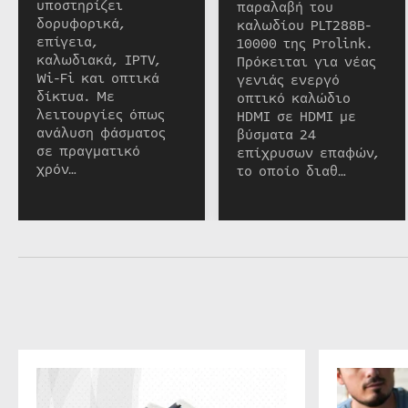
υποστηρίζει
παραλαβή του
δορυφορικά,
καλωδίου PLT288B-
επίγεια,
10000 της Prolink.
καλωδιακά, IPTV,
Πρόκειται για νέας
Wi-Fi και οπτικά
γενιάς ενεργό
δίκτυα. Με
οπτικό καλώδιο
λειτουργίες όπως
HDMI σε HDMI με
ανάλυση φάσματος
βύσματα 24
σε πραγματικό
επίχρυσων επαφών,
χρόν…
το οποίο διαθ…