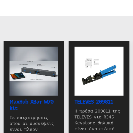
MaxHub XBar W70
TELEVES 209811
kit
Η πρέσα 209811 της
TELEVES για RJ45
Σε επιχειρήσεις
Keystone θηλυκό
όπου οι συσκέψεις
είναι ένα ειδικό
είναι πλέον