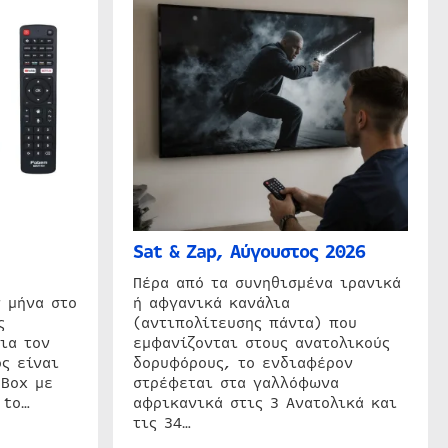
Sat & Zap, Αύγουστος 2026
η
Πέρα από τα συνηθισμένα ιρανικά
 μήνα στο
ή αφγανικά κανάλια
ς
(αντιπολίτευσης πάντα) που
ια τον
εμφανίζονται στους ανατολικούς
ς είναι
δορυφόρους, το ενδιαφέρον
 Box με
στρέφεται στα γαλλόφωνα
 to…
αφρικανικά στις 3 Ανατολικά και
τις 34…