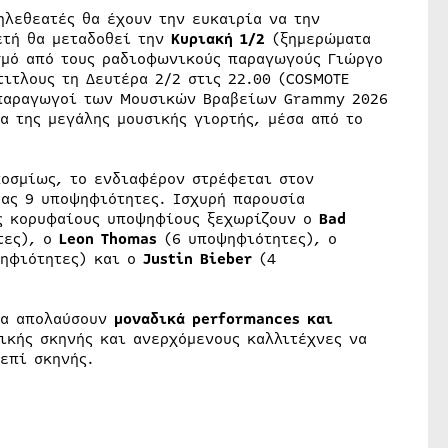
ηλεθεατές θα έχουν την ευκαιρία να την
ετή θα μεταδοθεί την
Κυριακή 1/2
(ξημερώματα
σμό από τους ραδιοφωνικούς παραγωγούς Γιώργο
ιτλους τη Δευτέρα 2/2 στις 22.00 (COSMOTE
ι παραγωγοί των Μουσικών Βραβείων Grammy 2026
α της μεγάλης μουσικής γιορτής, μέσα από το
οσμίως, το ενδιαφέρον στρέφεται στον
τας 9 υποψηφιότητες. Ισχυρή παρουσία
ς κορυφαίους υποψηφίους ξεχωρίζουν ο
Bad
τες), ο
Leon Thomas
(6 υποψηφιότητες), ο
ηφιότητες) και ο
Justin Bieber
(4
θα απολαύσουν
μοναδικά performances και
ικής σκηνής και ανερχόμενους καλλιτέχνες να
επί σκηνής.