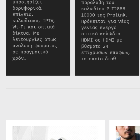
υποστηρίζει
παραλαβή του
δορυφορικά,
καλωδίου PLT288B-
επίγεια,
10000 της Prolink.
καλωδιακά, IPTV,
Πρόκειται για νέας
Wi-Fi και οπτικά
γενιάς ενεργό
δίκτυα. Με
οπτικό καλώδιο
λειτουργίες όπως
HDMI σε HDMI με
ανάλυση φάσματος
βύσματα 24
σε πραγματικό
επίχρυσων επαφών,
χρόν…
το οποίο διαθ…