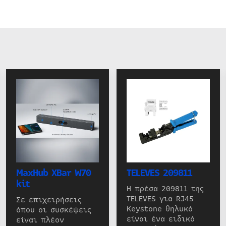
MaxHub XBar W70
TELEVES 209811
kit
Η πρέσα 209811 της
TELEVES για RJ45
Σε επιχειρήσεις
Keystone θηλυκό
όπου οι συσκέψεις
είναι ένα ειδικό
είναι πλέον