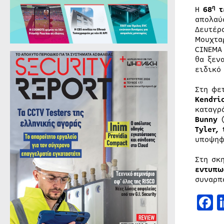
η
Η
68
τ
απολα
Δευτέρ
Μουχτα
CINEMA
θα ξεν
ειδικό
Στη φε
Kendri
καταγρ
Bunny
(
Tyler, 
υποψηφ
Στη σκ
εντυπω
συναρπ
F