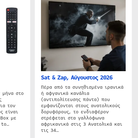
Sat & Zap, Αύγουστος 2026
η
Πέρα από τα συνηθισμένα ιρανικά
 μήνα στο
ή αφγανικά κανάλια
ς
(αντιπολίτευσης πάντα) που
ια τον
εμφανίζονται στους ανατολικούς
ς είναι
δορυφόρους, το ενδιαφέρον
 Box με
στρέφεται στα γαλλόφωνα
 to…
αφρικανικά στις 3 Ανατολικά και
τις 34…