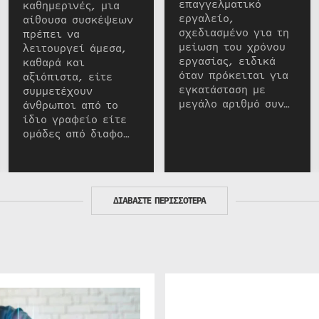
επαγγελματικό
καθημερινές, μια
εργαλείο,
αίθουσα συσκέψεων
σχεδιασμένο για τη
πρέπει να
μείωση του χρόνου
λειτουργεί άμεσα,
εργασίας, ειδικά
καθαρά και
όταν πρόκειται για
αξιόπιστα, είτε
εγκατάσταση με
συμμετέχουν
μεγάλο αριθμό συν…
άνθρωποι από το
ίδιο γραφείο είτε
ομάδες από διαφο…
ΔΙΑΒΑΣΤΕ ΠΕΡΙΣΣΟΤΕΡΑ