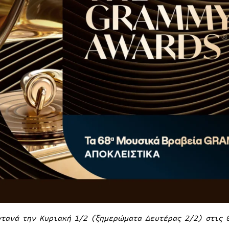
τανά την Κυριακή 1/2 (ξημερώματα Δευτέρας 2/2) στις 