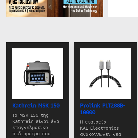
Kathrein MSK 150
Prolink PLT288B-
10000
Το MSK 150 της
Kathrein είναι ένα
Η εταιρεία
επαγγελματικό
KAL Electronics
πεδιόμετρο που
ανακοινώνει νέα