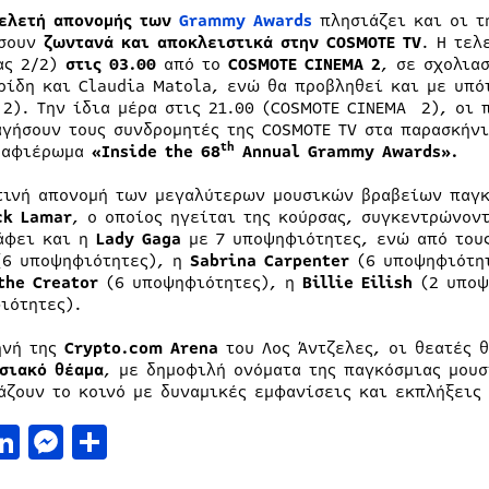
ελετή απονομής των
Grammy Awards
πλησιάζει και οι τ
ύσουν
ζωντανά και αποκλειστικά στην COSMOTE TV
. H τελ
ας 2/2)
στις 03.00
από το
COSMOTE CINEMA 2
, σε σχολια
ρίδη και Claudia Matola, ενώ θα προβληθεί και με υπότ
 2). Την ίδια μέρα στις 21.00 (COSMOTE CINEMA 2), ο
αγήσουν τους συνδρομητές της COSMOTE TV στα παρασκήνι
th
 αφιέρωμα
«Inside the 68
Annual Grammy Awards».
τινή απονομή των μεγαλύτερων μουσικών βραβείων παγκ
ck Lamar
, ο οποίος ηγείται της κούρσας, συγκεντρώνον
άφει και η
Lady Gaga
με 7 υποψηφιότητες, ενώ από του
6 υποψηφιότητες), η
Sabrina Carpenter
(6 υποψηφιότη
the Creator
(6 υποψηφιότητες), η
Billie Eilish
(2 υποψ
ιότητες).
ηνή της
Crypto.com Arena
του Λος Άντζελες, οι θεατές 
σιακό θέαμα
, με δημοφιλή ονόματα της παγκόσμιας μουσ
άζουν το κοινό με δυναμικές εμφανίσεις και εκπλήξεις 
acebook
LinkedIn
Messenger
Μοιραστείτε