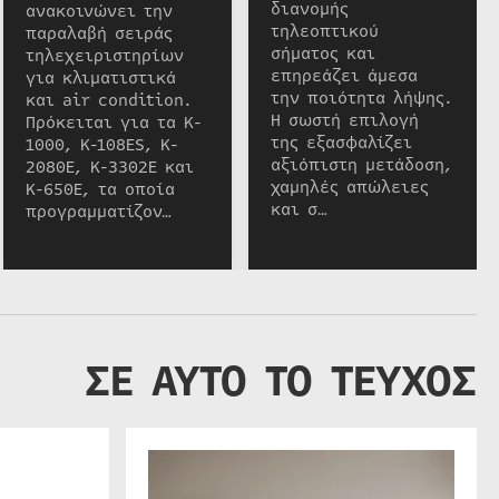
διανομής
ανακοινώνει την
τηλεοπτικού
παραλαβή σειράς
σήματος και
τηλεχειριστηρίων
επηρεάζει άμεσα
για κλιματιστικά
την ποιότητα λήψης.
και air condition.
Η σωστή επιλογή
Πρόκειται για τα K-
της εξασφαλίζει
1000, K-108ES, K-
αξιόπιστη μετάδοση,
2080E, K-3302E και
χαμηλές απώλειες
K-650E, τα οποία
και σ…
προγραμματίζον…
ΣΕ ΑΥΤΟ ΤΟ ΤΕΥΧΟΣ