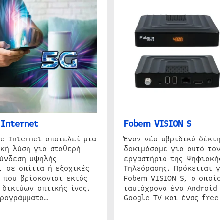
Internet
Fobem VISION S
e Internet αποτελεί μια
Έναν νέο υβριδικό δέκτ
κή λύση για σταθερή
δοκιμάσαμε για αυτό τον
σύνδεση υψηλής
εργαστήριο της Ψηφιακή
, σε σπίτια ή εξοχικές
Τηλεόρασης. Πρόκειται γ
 που βρίσκονται εκτός
Fobem VISION S, ο οποίο
 δικτύων οπτικής ίνας.
ταυτόχρονα ένα Android
προγράμματα…
Google TV και ένας free