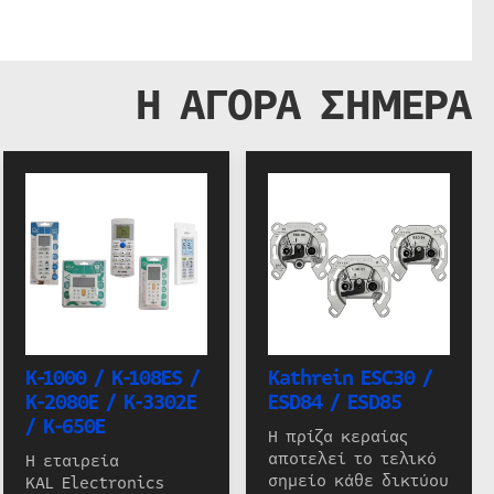
Η ΑΓΟΡΑ ΣΗΜΕΡΑ
K-1000 / K-108ES /
Kathrein ESC30 /
K-2080E / K-3302E
ESD84 / ESD85
/ K-650E
Η πρίζα κεραίας
αποτελεί το τελικό
Η εταιρεία
σημείο κάθε δικτύου
KAL Electronics