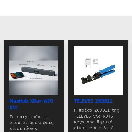
MaxHub XBar W70
TELEVES 209811
kit
Η πρέσα 209811 της
TELEVES για RJ45
Σε επιχειρήσεις
Keystone θηλυκό
όπου οι συσκέψεις
είναι ένα ειδικό
είναι πλέον