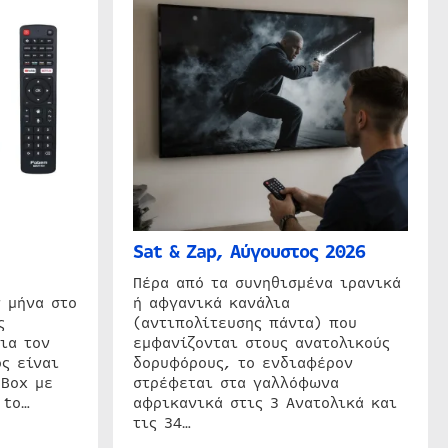
Sat & Zap, Αύγουστος 2026
η
Πέρα από τα συνηθισμένα ιρανικά
 μήνα στο
ή αφγανικά κανάλια
ς
(αντιπολίτευσης πάντα) που
ια τον
εμφανίζονται στους ανατολικούς
ς είναι
δορυφόρους, το ενδιαφέρον
 Box με
στρέφεται στα γαλλόφωνα
 to…
αφρικανικά στις 3 Ανατολικά και
τις 34…