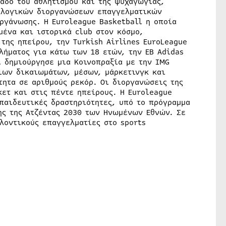
λάδο του αθλητισμού και της ψυχαγωγίας,
λλογικών διοργανώσεων επαγγελματικών
ργάνωσης. Η Euroleague Basketball η οποία
μένα και ιστορικά club στον κόσμο,
της ηπείρου, την Turkish Airlines EuroLeague
λήματος για κάτω των 18 ετών, την EB Adidas
l δημιούργησε μια Κοινοπραξία με την IMG
μιων δικαιωμάτων, μέσων, μάρκετινγκ και
ητα σε αριθμούς ρεκόρ. Οι διοργανώσεις της
ετ και στις πέντε ηπείρους. Η Euroleague
παιδευτικές δραστηριότητες, υπό το πρόγραμμα
ης της Ατζέντας 2030 των Ηνωμένων Εθνών. Σε
λοντικούς επαγγελματίες στο sports