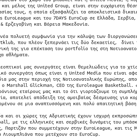
 και μέλος της United Group, είναι στην ευχάριστη θέσ
ασίας τους, η οποία εξασφαλίζει τα αποκλειστικά δικα
es EuroLeague και του 7DAYS EuroCup σε Ελλάδα, Σερβία
 & Ερζεγοβίνη και Βόρεια Μακεδονία.
νέα πολυετή συμφωνία για την κάλυψη των διοργανώσεω
rtklub, που πλέον ξεπερνάει τις δύο δεκαετίες, δίνει 
γική της για επέκταση του portfolio της στη Νοτιοανατ
χα αθλήματα.
λεοπτικοί μας συνεργάτες είναι θεμελιώδεις για το χτί
ικό συνεργάτη όπως είναι η United Media που είναι αφ
δια μας στην περιοχή της Νοτιοανατολικής Ευρώπης, απ
 ο Marshall Glickman, CEO της Euroleague Basketball. 
ρόνιους εταίρους μας και το ότι γιορτάζουμε τη συμπλ
ία, αποτελεί απόδειξη της αμοιβαίας δέσμευσης για κο
ομένου σε μια αναπτυσσόμενη και πολύ απαιτητική βάσ
δα και οι χώρες της Αδριατικής έχουν ισχυρή εκπροσώπ
ball, με τις ελληνικές και σερβικές δυνάμεις του μπάσ
ς, Παρτιζάν που συμμετέχουν στην EuroLeague, και τις 
α Λιουμπλιάνα που μετέχουν στο EuroCup.