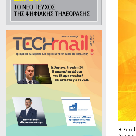
Η Euro
διοργα