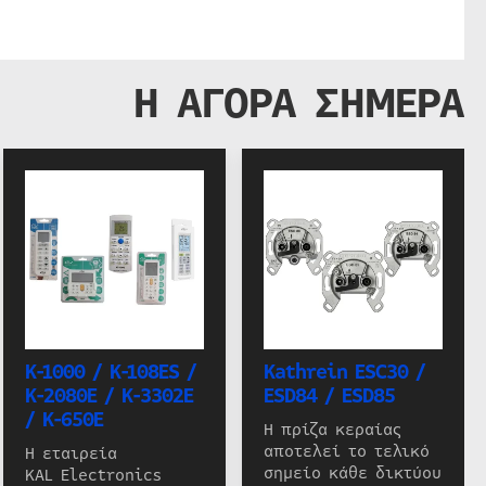
Η ΑΓΟΡΑ ΣΗΜΕΡΑ
K-1000 / K-108ES /
Kathrein ESC30 /
K-2080E / K-3302E
ESD84 / ESD85
/ K-650E
Η πρίζα κεραίας
αποτελεί το τελικό
Η εταιρεία
σημείο κάθε δικτύου
KAL Electronics