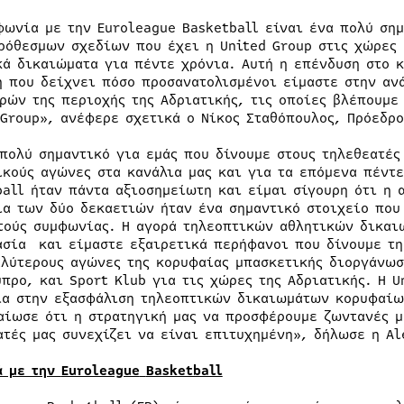
φωνία με την Euroleague Basketball είναι ένα πολύ ση
ρόθεσμων σχεδίων που έχει η United Group στις χώρες 
κά δικαιώματα για πέντε χρόνια. Αυτή η επένδυση στο 
η που δείχνει πόσο προσανατολισμένοι είμαστε στην αν
ρών της περιοχής της Αδριατικής, τις οποίες βλέπουμε 
 Group», ανέφερε σχετικά ο Νίκος Σταθόπουλος, Πρόεδρο
 πολύ σημαντικό για εμάς που δίνουμε στους τηλεθεατές
ικούς αγώνες στα κανάλια μας και για τα επόμενα πέντε
ball ήταν πάντα αξιοσημείωτη και είμαι σίγουρη ότι η 
ια των δύο δεκαετιών ήταν ένα σημαντικό στοιχείο που
τούς συμφωνίας. Η αγορά τηλεοπτικών αθλητικών δικαι
ασία και είμαστε εξαιρετικά περήφανοι που δίνουμε τη
αλύτερους αγώνες της κορυφαίας μπασκετικής διοργάνωση
ύπρο, και Sport Klub για τις χώρες της Αδριατικής. Η 
ία στην εξασφάλιση τηλεοπτικών δικαιωμάτων κορυφαίω
αίωσε ότι η στρατηγική μας να προσφέρουμε ζωντανές 
ατές μας συνεχίζει να είναι επιτυχημένη», δήλωσε η Al
ά με την
Euroleague
Basketball