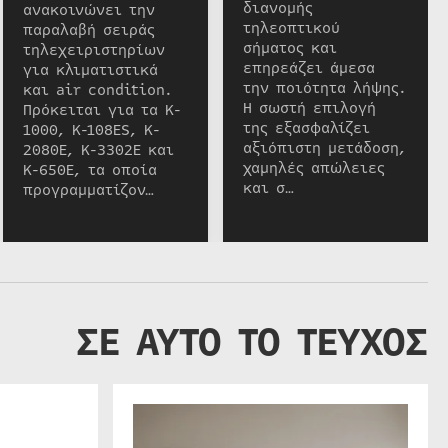
διανομής
ανακοινώνει την
τηλεοπτικού
παραλαβή σειράς
σήματος και
τηλεχειριστηρίων
επηρεάζει άμεσα
για κλιματιστικά
την ποιότητα λήψης.
και air condition.
Η σωστή επιλογή
Πρόκειται για τα K-
της εξασφαλίζει
1000, K-108ES, K-
αξιόπιστη μετάδοση,
2080E, K-3302E και
χαμηλές απώλειες
K-650E, τα οποία
και σ…
προγραμματίζον…
ΣΕ ΑΥΤΟ ΤΟ ΤΕΥΧΟΣ