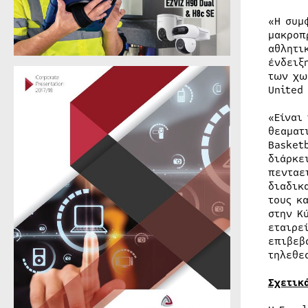
«Η συμ
μακροπ
αθλητι
ένδειξ
των χω
United
«Είναι
θεαματ
Basket
διάρκε
πενταε
διαδικ
τους κ
στην Κ
εταιρε
επιβεβ
τηλεθε
Σχετικ