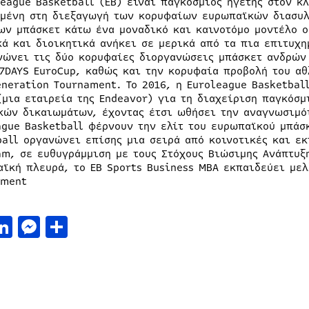
league Basketball (EB) είναι παγκόσμιος ηγέτης στον κ
μένη στη διεξαγωγή των κορυφαίων ευρωπαϊκών διασυ
ων μπάσκετ κάτω ένα μοναδικό και καινοτόμο μοντέλο ο
κά και διοικητικά ανήκει σε μερικά από τα πια επιτυχη
νώνει τις δύο κορυφαίες διοργανώσεις μπάσκετ ανδρών 
 7DAYS EuroCup, καθώς και την κορυφαία προβολή του αθ
eneration Tournament. Το 2016, η Euroleague Basketbal
(μια εταιρεία της Endeavor) για τη διαχείριση παγκόσ
κών δικαιωμάτων, έχοντας έτσι ωθήσει την αναγνωσιμότ
ague Basketball φέρνουν την ελίτ του ευρωπαϊκού μπάσκ
ball οργανώνει επίσης μια σειρά από κοινοτικές και εκ
am, σε ευθυγράμμιση με τους Στόχους Βιώσιμης Ανάπτυξ
αϊκή πλευρά, το EB Sports Business MBA εκπαιδεύει μελ
ment
acebook
LinkedIn
Messenger
Μοιραστείτε