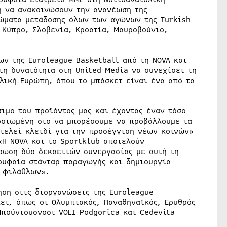
η να ανακοινώσουν την ανανέωση της
ιώματα μετάδοσης όλων των αγώνων της Turkish
, Κύπρο, Σλοβενία, Κροατία, Μαυροβούνιο,
ν της Euroleague Basketball από τη NOVA και
τη δυνατότητα στη United Media να συνεχίσει τη
ολική Ευρώπη, όπου το μπάσκετ είναι ένα από τα
σιμο του προϊόντος μας και έχοντας έναν τόσο
οσιωμένη στο να μπορέσουμε να προβάλλουμε τα
οτελεί κλειδί για την προσέγγιση νέων κοινών»
«Η NOVA και το Sportklub αποτελούν
ήρωση δύο δεκαετιών συνεργασίας με αυτή τη
ρυφαία στάνταρ παραγωγής και δημιουργία
η φιλάθλων».
ηση στις διοργανώσεις της Euroleague
κετ, όπως οι Ολυμπιακός, Παναθηναϊκός, Ερυθρός
Μπούντουσνοστ VOLI Podgorica και Cedevita