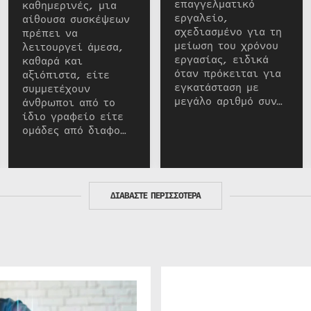
επαγγελματικό
καθημερινές, μια
εργαλείο,
αίθουσα συσκέψεων
σχεδιασμένο για τη
πρέπει να
μείωση του χρόνου
λειτουργεί άμεσα,
εργασίας, ειδικά
καθαρά και
όταν πρόκειται για
αξιόπιστα, είτε
εγκατάσταση με
συμμετέχουν
μεγάλο αριθμό συν…
άνθρωποι από το
ίδιο γραφείο είτε
ομάδες από διαφο…
ΔΙΑΒΑΣΤΕ ΠΕΡΙΣΣΟΤΕΡΑ