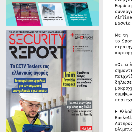
Ευρώπη
συνεργ
Airlin
Βοσνία
Με τη 
το Spo
στρατη
κυρίαρ
«Οι τη
σημαντ
παιχνί
δήλωσε
μακροχ
συμφων
περιεχ
Η Ελλά
Basket
Αστέρα
Ολίμπι