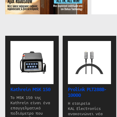
Kathrein MSK 150
Prolink PLT288B-
10000
Το MSK 150 της
Kathrein είναι ένα
Η εταιρεία
επαγγελματικό
KAL Electronics
πεδιόμετρο που
ανακοινώνει νέα