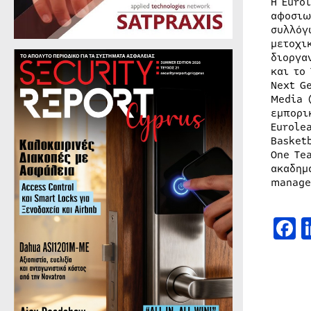
Η Euro
αφοσιω
συλλόγ
μετοχι
διοργα
και το
Next G
Media 
εμπορι
Eurole
Basket
One Te
ακαδημ
manage
F