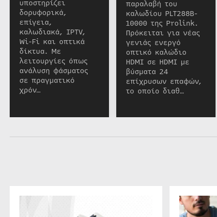
υποστηρίζει
παραλαβή του
δορυφορικά,
καλωδίου PLT288B-
επίγεια,
10000 της Prolink.
καλωδιακά, IPTV,
Πρόκειται για νέας
Wi-Fi και οπτικά
γενιάς ενεργό
δίκτυα. Με
οπτικό καλώδιο
λειτουργίες όπως
HDMI σε HDMI με
ανάλυση φάσματος
βύσματα 24
σε πραγματικό
επίχρυσων επαφών,
χρόν…
το οποίο διαθ…