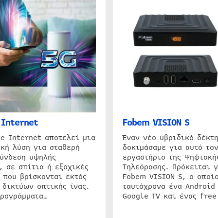
Internet
Fobem VISION S
e Internet αποτελεί μια
Έναν νέο υβριδικό δέκτ
κή λύση για σταθερή
δοκιμάσαμε για αυτό τον
σύνδεση υψηλής
εργαστήριο της Ψηφιακή
, σε σπίτια ή εξοχικές
Τηλεόρασης. Πρόκειται γ
 που βρίσκονται εκτός
Fobem VISION S, ο οποίο
 δικτύων οπτικής ίνας.
ταυτόχρονα ένα Android
προγράμματα…
Google TV και ένας free