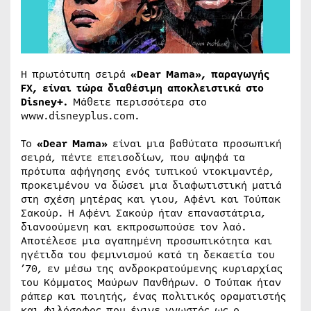
Η πρωτότυπη σειρά
«Dear Mama», παραγωγής
FX, είναι τώρα διαθέσιμη αποκλειστικά στο
Disney+.
Μάθετε περισσότερα στο
www.disneyplus.com.
Το
«Dear Mama»
είναι μια βαθύτατα προσωπική
σειρά, πέντε επεισοδίων, που αψηφά τα
πρότυπα αφήγησης ενός τυπικού ντοκιμαντέρ,
προκειμένου να δώσει μια διαφωτιστική ματιά
στη σχέση μητέρας και γιου, Αφένι και Τούπακ
Σακούρ. Η Αφένι Σακούρ ήταν επαναστάτρια,
διανοούμενη και εκπροσωπούσε τον λαό.
Αποτέλεσε μια αγαπημένη προσωπικότητα και
ηγέτιδα του φεμινισμού κατά τη δεκαετία του
’70, εν μέσω της ανδροκρατούμενης κυριαρχίας
του Κόμματος Μαύρων Πανθήρων. Ο Τούπακ ήταν
ράπερ και ποιητής, ένας πολιτικός οραματιστής
και φιλόσοφος που έγινε γνωστός ως ο