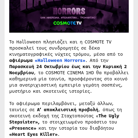
Το Halloween πλησιάζει και η COSMOTE TV
προσκαλεί τους συνδρομητές σε δέκα
κινηματογραφικές νύχτες τρόμου, μέσα από το
αφιέρωμα
«Halloween Horrors»
. Από την
Παρασκευή 24 Οκτωβρίου έως και την Κυριακή 2
Νοεμβρίου
, το COSMOTE CINEMA 1HD θα προβάλλει
καθημερινά μία ταινία, προσφέροντας στο κοινό
μια ανατριχιαστική εμπειρία γεμάτη σασπένς,
μυστήριο και σκοτεινές ιστορίες.
Το αφιέρωμα περιλαμβάνει, μεταξύ άλλων,
ταινίες σε
Α’ αποκλειστική προβολή
, όπως τη
σκοτεινή εκδοχή της Σταχτοπούτας «
The
Ugly
Stepsister
»,
το στοιχειωμένο προάστιο του
«Presence»
και την ιστορία του διαβόητου
«
Heart
Eyes
Killer
»
.