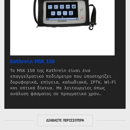
Kathrein MSK 150
Το MSK 150 της Kathrein είναι ένα
επαγγελματικό πεδιόμετρο που υποστηρίζει
δορυφορικά, επίγεια, καλωδιακά, IPTV, Wi-Fi
και οπτικά δίκτυα. Με λειτουργίες όπως
ανάλυση φάσματος σε πραγματικό χρόν…
ΔΙΑΒΑΣΤΕ ΠΕΡΙΣΣΟΤΕΡΑ