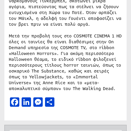
ναρκομανούς Τίνκερμπελ, σκοτώνει μικρά
αγόρια, πιστεύοντας πως τα στέλνει να ζήσουν
ευτυχισμένα στη Χώρα του Ποτέ. Όταν αρπάζει
τον Μάικλ, η αδελφή του Γουέντι αποφασίζει να
τον βρει πριν να είναι πολύ αργά.
Μετά την προβολή τους στο COSMOTE CINEMA 1 HD
όλες οι ταινίες θα είναι διαθέσιμες στην On
Demand υπηρεσία της COSMOTE TV, στο ribbon
«Halloween Horrors». Για ακόμη περισσότερο
Halloween θέαμα, το ειδικό ribbon φιλοξενεί
περισσότερους τίτλους horror ταινιών, όπως το
οσκαρικό The Substance, καθώς και σειρές
όπως το Yellowjackets, το «Immortal
Universe» της Anne Rice και το «μετα-
αποκαλυπτικό σύμπαν» του The Walking Dead.
Facebook
LinkedIn
Messenger
Μοιραστείτε