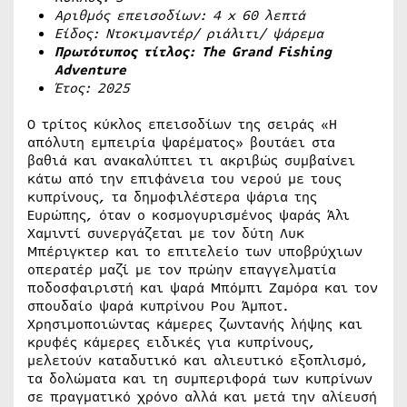
Αριθμός επεισοδίων: 4
x
60 λεπτά
Είδος: Ντοκιμαντέρ/ ριάλιτι/ ψάρεμα
Πρωτότυπος τίτλος: The Grand Fishing
Adventure
Έτος: 2025
Ο τρίτος κύκλος επεισοδίων της σειράς «Η
απόλυτη εμπειρία ψαρέματος» βουτάει στα
βαθιά και ανακαλύπτει τι ακριβώς συμβαίνει
κάτω από την επιφάνεια του νερού με τους
κυπρίνους, τα δημοφιλέστερα ψάρια της
Ευρώπης, όταν ο κοσμογυρισμένος ψαράς Άλι
Χαμιντί συνεργάζεται με τον δύτη Λυκ
Μπέριγκτερ και το επιτελείο των υποβρύχιων
οπερατέρ μαζί με τον πρώην επαγγελματία
ποδοσφαιριστή και ψαρά Μπόμπι Ζαμόρα και τον
σπουδαίο ψαρά κυπρίνου Ρου Άμποτ.
Χρησιμοποιώντας κάμερες ζωντανής λήψης και
κρυφές κάμερες ειδικές για κυπρίνους,
μελετούν καταδυτικό και αλιευτικό εξοπλισμό,
τα δολώματα και τη συμπεριφορά των κυπρίνων
σε πραγματικό χρόνο αλλά και μετά την αλίευσή