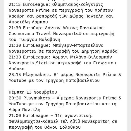
21:15 EuroLeague: Ολυμπιακός-Ζάλγκιρις
Novasports Prime σε περιγραφή του Χρήστου
Καούρη και ρεπορτάζ των Δώρας Παντέλη και
Αποστόλη Λάμπου
21:30 EuroCup: Λόντον Λάιονς-Πανιώνιος
Cosmorama Travel Novasports4 σε περιγραφή
του Γιώργου Βαλαβάνη
21:30 EuroLeague: Μπάγερν-Μπαρτσελόνα
Novasports5 σε περιγραφή του Δημήτρη Καρύδα
21:30 EuroLeague: Αρμάνι Μιλάνο-Βιλερμπάν
Novasports Start σε περιγραφή του Γιαννίκου
Δούσκα
23:15 Playmakers, B’ μέρος Novasports Prime &
YouTube με τον Γρηγόρη Παπαβασιλείου
Πέμπτη 13 Νοεμβρίου
20:30 Playmakers – Α΄μέρος Novasports Prime &
YouTube με τον Γρηγόρη Παπαβασιλείου και τη
Δώρα Παντέλη
21:00 EuroLeague – 11η αγωνιστική:
Φενέρμπαχτσε-Χάποελ Τελ Αβίβ Novasports4 σε
περιγραφή του Θάνου Σολούκου