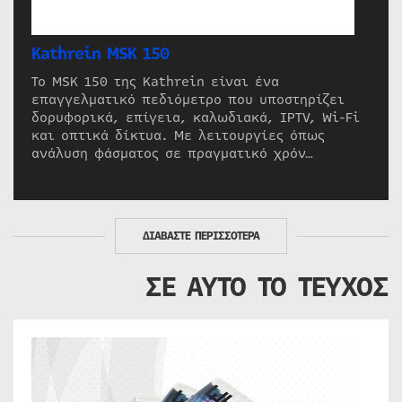
Kathrein MSK 150
Το MSK 150 της Kathrein είναι ένα
επαγγελματικό πεδιόμετρο που υποστηρίζει
δορυφορικά, επίγεια, καλωδιακά, IPTV, Wi-Fi
και οπτικά δίκτυα. Με λειτουργίες όπως
ανάλυση φάσματος σε πραγματικό χρόν…
ΔΙΑΒΑΣΤΕ ΠΕΡΙΣΣΟΤΕΡΑ
ΣΕ ΑΥΤΟ ΤΟ ΤΕΥΧΟΣ