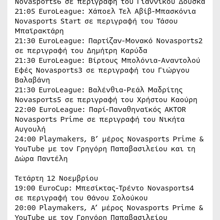
Novasports6 σε περιγραφή του Γιαννίκου Δούσκα
21:05 EuroLeague: Χάποελ Τελ Αβίβ-Μπασκόνια
Novasports Start σε περιγραφή του Τάσου
Μπαϊρακτάρη
21:30 EuroLeague: Παρτίζαν-Μονακό Novasports2
σε περιγραφή του Δημήτρη Καρύδα
21:30 EuroLeague: Βίρτους Μπολόνια-Αναντολού
Εφές Novasports3 σε περιγραφή του Γιώργου
Βαλαβάνη
21:30 EuroLeague: Βαλένθια-Ρεάλ Μαδρίτης
Novasports5 σε περιγραφή του Χρήστου Καούρη
22:00 EuroLeague: Παρί-Παναθηναϊκός AKTOR
Novasports Prime σε περιγραφή του Νικήτα
Αυγουλή
24:00 Playmakers, B’ μέρος Novasports Prime &
YouTube με τον Γρηγόρη Παπαβασιλείου και τη
Δώρα Παντέλη
Τετάρτη 12 Νοεμβρίου
19:00 EuroCup: Μπεσίκτας-Τρέντο Novasports4
σε περιγραφή του Θάνου Σολούκου
20:00 Playmakers, Α’ μέρος Novasports Prime &
YouTube με τον Γρηγόρη Παπαβασιλείου