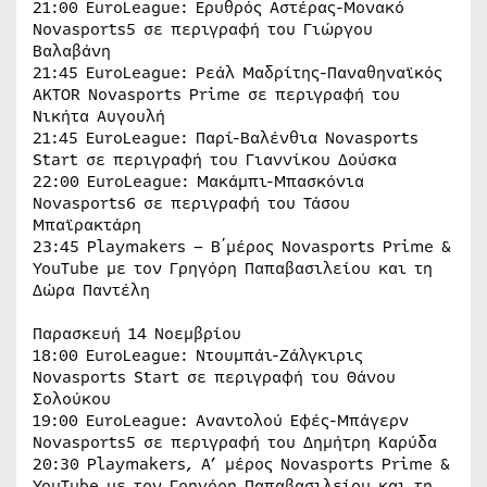
21:00 EuroLeague: Ερυθρός Αστέρας-Μονακό
Novasports5 σε περιγραφή του Γιώργου
Βαλαβάνη
21:45 EuroLeague: Ρεάλ Μαδρίτης-Παναθηναϊκός
AKTOR Novasports Prime σε περιγραφή του
Νικήτα Αυγουλή
21:45 EuroLeague: Παρί-Βαλένθια Novasports
Start σε περιγραφή του Γιαννίκου Δούσκα
22:00 EuroLeague: Μακάμπι-Μπασκόνια
Novasports6 σε περιγραφή του Τάσου
Μπαϊρακτάρη
23:45 Playmakers – B΄μέρος Novasports Prime &
YouTube με τον Γρηγόρη Παπαβασιλείου και τη
Δώρα Παντέλη
Παρασκευή 14 Νοεμβρίου
18:00 EuroLeague: Ντουμπάι-Ζάλγκιρις
Novasports Start σε περιγραφή του Θάνου
Σολούκου
19:00 EuroLeague: Αναντολού Εφές-Μπάγερν
Novasports5 σε περιγραφή του Δημήτρη Καρύδα
20:30 Playmakers, Α’ μέρος Novasports Prime &
YouTube με τον Γρηγόρη Παπαβασιλείου και τη