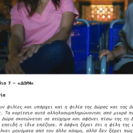
διο 7
– «
ΔΩΡΑ
»
ρία
υν φιλίες και υπάρχει και η φιλία της Δώρας και της Δ
ς. Τα κορίτσια αυτά αλληλοσυμπληρώνονται από μικρά πα
η Δώρα σκοτώνεται σε ατύχημα και αφήνει πίσω της τη Δ
 επειδή η ίδια επέζησε. Η Δάφνη ξέρει ότι η φίλη της 
έλνει μηνύματα από τον άλλο κόσμο, αλλά δεν ξέρει πώ