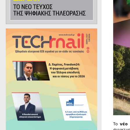
Το
νέο
συγκιν