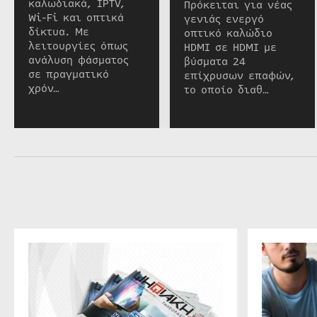
καλωδιακά, IPTV,
Πρόκειται για νέας
Wi-Fi και οπτικά
γενιάς ενεργό
δίκτυα. Με
οπτικό καλώδιο
λειτουργίες όπως
HDMI σε HDMI με
ανάλυση φάσματος
βύσματα 24
σε πραγματικό
επίχρυσων επαφών,
χρόν…
το οποίο διαθ…