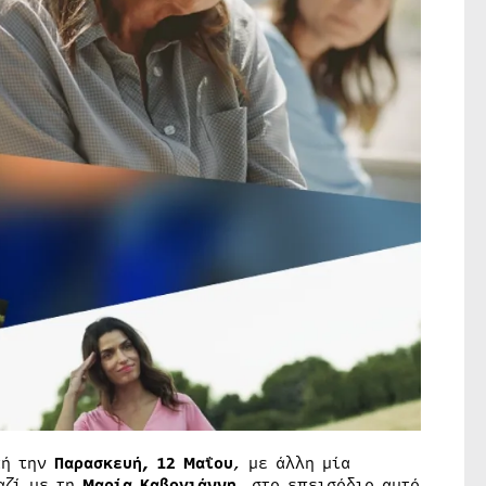
τή την
Παρασκευή, 12 Μαΐου
, με άλλη μία
αζί με τη
Μαρία Καβογιάννη
, στο επεισόδιο αυτό