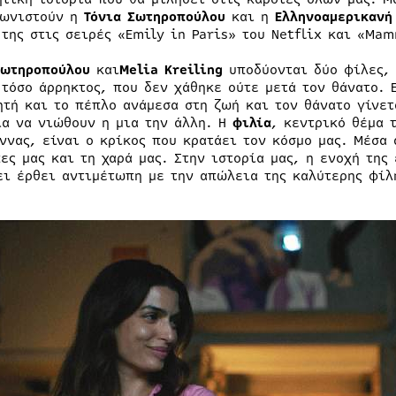
ωνιστούν η
Τόνια Σωτηροπούλου
και η
Ελληνοαμερικανή
 της στις σειρές «Emily in Paris» του Netflix και «Ma
Σωτηροπούλου
και
Melia
Kreiling
υποδύονται δύο φίλες, 
 τόσο άρρηκτος, που δεν χάθηκε ούτε μετά τον θάνατο. 
ητή και το πέπλο ανάμεσα στη ζωή και τον θάνατο γίνετ
ια να νιώθουν η μια την άλλη. Η
φιλία
, κεντρικό θέμα 
άννας, είναι ο κρίκος που κρατάει τον κόσμο μας. Μέσα
πες μας και τη χαρά μας. Στην ιστορία μας, η ενοχή της
ει έρθει αντιμέτωπη με την απώλεια της καλύτερης φίλ
.