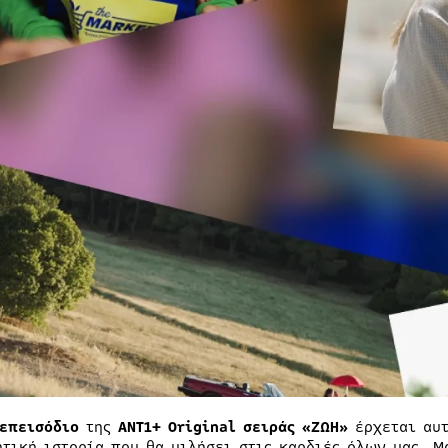
 επεισόδιο
της
ΑΝΤ1+ Original σειράς
«ΖΩΗ»
έρχεται αυ
ητική ιστορία που θα μιλήσει στις καρδιές όλων μας. Μ