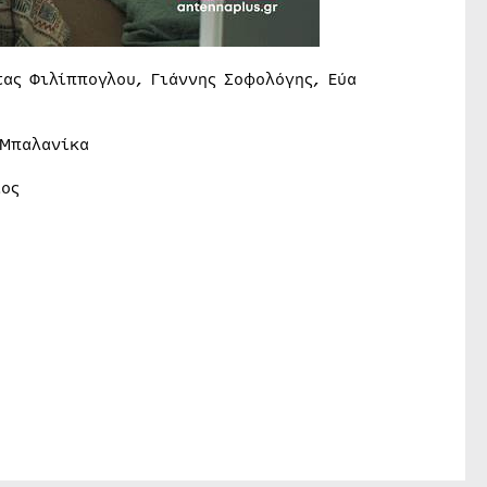
ας Φιλίππογλου, Γιάννης Σοφολόγης, Εύα
 Μπαλανίκα
ιος