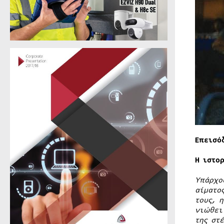
Επεισό
Η ιστο
Υπάρχο
αίματο
τους, 
νιώθει
της στ