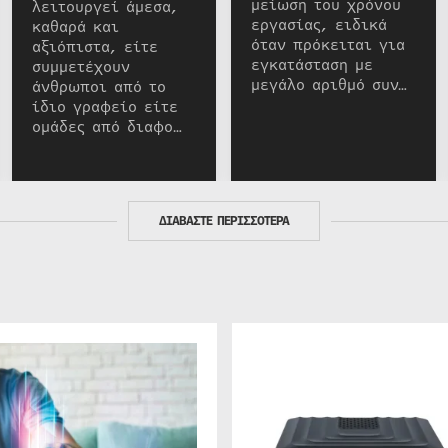
μείωση του χρόνου
λειτουργεί άμεσα,
εργασίας, ειδικά
καθαρά και
όταν πρόκειται για
αξιόπιστα, είτε
εγκατάσταση με
συμμετέχουν
μεγάλο αριθμό συν…
άνθρωποι από το
ίδιο γραφείο είτε
ομάδες από διαφο…
ΔΙΑΒΑΣΤΕ ΠΕΡΙΣΣΟΤΕΡΑ