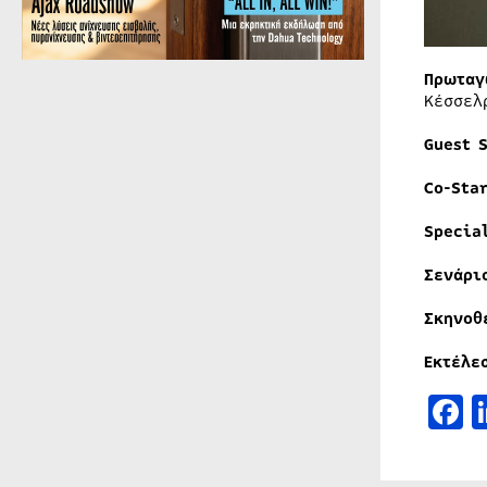
Πρωταγ
Κέσσελ
Guest 
Co-Sta
Specia
Σενάρι
Σκηνοθ
Εκτέλε
F