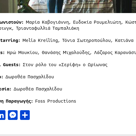
ωνιστούν:
Μαρία Καβογιάννη, Ευδοκία Ρουμελιώτη, Κώστ
ρινγκ, Τριανταφυλλιά Ταμπαλιάκη
Starring:
Melia Kreiling, Τόνια Σωτηροπούλου, Κατιάνα
rs:
Ηρώ Μουκίου, Θανάσης Μιχαλούδης, Λάζαρος Καρανάσ
l Guests:
Στον ρόλο του «Σερίφη» ο Ωρίωνας
ο:
Δωροθέα Πασχαλίδου
εσία:
Δωροθέα Πασχαλίδου
ση Παραγωγής:
Foss Productions
acebook
LinkedIn
Messenger
Μοιραστείτε