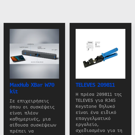
MaxHub XBar W70
TELEVES 209811
kit
Η πρέσα 209811 της
TELEVES για RJ45
Σε επιχειρήσεις
Keystone θηλυκό
όπου οι συσκέψεις
είναι ένα ειδικό
είναι πλέον
επαγγελματικό
καθημερινές, μια
εργαλείο,
αίθουσα συσκέψεων
σχεδιασμένο για τη
πρέπει να