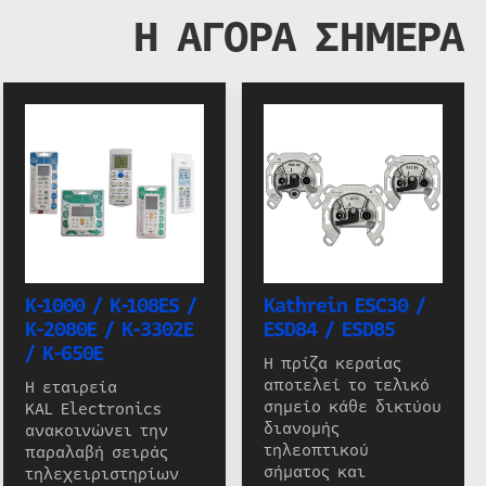
Η ΑΓΟΡΑ ΣΗΜΕΡΑ
K-1000 / K-108ES /
Kathrein ESC30 /
K-2080E / K-3302E
ESD84 / ESD85
/ K-650E
Η πρίζα κεραίας
αποτελεί το τελικό
Η εταιρεία
σημείο κάθε δικτύου
KAL Electronics
διανομής
ανακοινώνει την
τηλεοπτικού
παραλαβή σειράς
σήματος και
τηλεχειριστηρίων