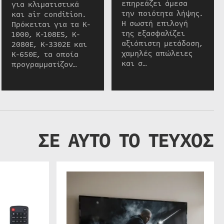
επηρεάζει άμεσα
για κλιματιστικά
την ποιότητα λήψης.
και air condition.
Η σωστή επιλογή
Πρόκειται για τα K-
της εξασφαλίζει
1000, K-108ES, K-
αξιόπιστη μετάδοση,
2080E, K-3302E και
χαμηλές απώλειες
K-650E, τα οποία
και σ…
προγραμματίζον…
ΣΕ ΑΥΤΟ ΤΟ ΤΕΥΧΟΣ