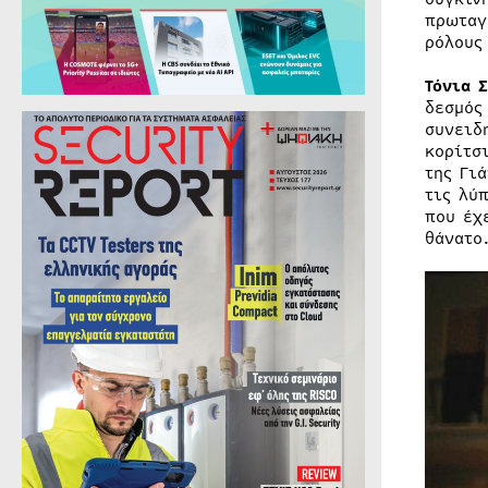
πρωταγ
ρόλους
Τόνια 
δεσμός
συνειδ
κορίτσ
της Γι
τις λύ
που έχ
θάνατο