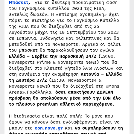
Μπάσκετ
,
για τη δεύτερη προκριματική φάση
του Παγκοσμίου Κυπέλλου 2023 της FIBA,
εντελώς δωρεάν. Η «επίσημη αγαπημένη» έχει
πάρει το εισιτήριο για το Παγκόσμιο Κύπελλο
της FIBA που θα διεξαχθεί από τις 25
Αυγούστου μέχρι τις 10 Σεπτεμβρίου του 2023
σε Ιαπωνία, Ινδονησία και Φιλιππίνες και θα
μεταδοθεί από το Novasports.
Αρχικά οι φίλοι
του μπάσκετ θα παρακολουθήσουν τον αγώνα
Ελλάδα – Σερβία την Παρασκευή 24/2 (
19:00,
Novasports Prime & Novasports News
)
που θα
διεξαχθεί στο Κλειστό γήπεδο Άνω Λιοσίων και
στη συνέχεια την αναμέτρηση
Λετονία – Ελλάδα
τη Δευτέρα 27/2
(
19:30, Novasports4 &
Novasports News
)
που θα διεξαχθεί στη «Mons
Arena».Παράλληλα,
όσοι αποκτήσουν ΔΩΡΕΑΝ
πρόσβαση θα απολαύσουν μέσα από την ΕΟΝ όλο
το πλούσιο premium αθλητικό περιεχόμενο.
Η διαδικασία είναι πολύ απλή: Το μόνο που
έχουν να κάνουν όσοι ενδιαφέρονται είναι να
μπουν στο
eon.nova.gr
και
να συμπληρώσουν τη
φόρμα εγγραφής οποιαδήποτε στιγμή από