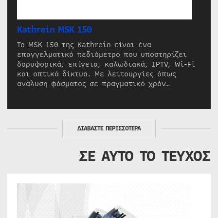
Kathrein MSK 150
Το MSK 150 της Kathrein είναι ένα
επαγγελματικό πεδιόμετρο που υποστηρίζει
δορυφορικά, επίγεια, καλωδιακά, IPTV, Wi-Fi
και οπτικά δίκτυα. Με λειτουργίες όπως
ανάλυση φάσματος σε πραγματικό χρόν…
ΔΙΑΒΑΣΤΕ ΠΕΡΙΣΣΟΤΕΡΑ
ΣΕ ΑΥΤΟ ΤΟ ΤΕΥΧΟΣ