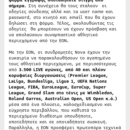
σήμερα.
Στη συνέχεια θα τους σταλούν οι
οδηγίες σύνδεσης αλλά και τα user name και
password, στο κινητό και email που θα έχουν
δηλώσει στη φόρμα. Τέλος, ακολουθώντας τις
οδηγίες θα μπορέσουν να έχουν πρόσβαση και
να απολαύσουν συναρπαστικό αθλητικό
περιεχόμενο από την ΕΟΝ
.
Με την EON, οι συνδρομητές Nova έχουν την
ευκαιρία να παρακολουθήσουν το αγαπημένο
τους αθλητικό περιεχόμενο, με περισσότερους
από
3.500 LIVE αγώνες, από 40 και πλέον
κορυφαίες διοργανώσεις
(
Premier League,
LaLiga, Bundesliga, Ligue 1, UEFA Nations
League, FIBA, EuroLeague, EuroCup, Super
League, Grand Slam στο τένις με Wimbledon,
Roland Garros, Australian Open, US Open κ.ά.)
μέσα από ένα πλούσιο, καλοσχεδιασμένο και
εύχρηστο περιβάλλον, που καθιστά το
περιεχόμενο διαθέσιμο οπουδήποτε,
οποτεδήποτε και σε οποιαδήποτε συσκευή.
Παράλληλα, η ΕΟΝ προσφέρει πρωτοπόρα τεχνικά