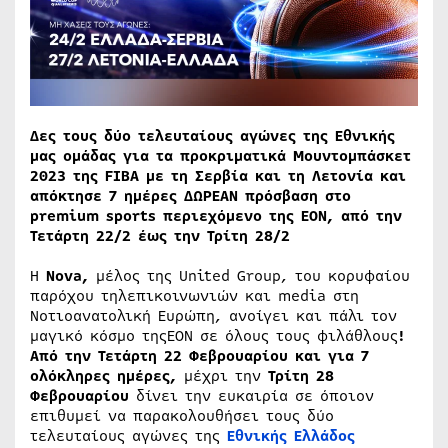
Δες τους δύο τελευταίους αγώνες της Εθνικής
μας ομάδας για τα προκριματικά Μουντομπάσκετ
2023 της FIBA με τη Σερβία και τη Λετονία και
απόκτησε
7 ημέρες ΔΩΡΕΑΝ πρόσβαση
στο
premium
sports
περιεχόμενο της ΕΟΝ,
από την
Τετάρτη 22/2 έως την Τρίτη 28/2
Η
Nova,
μέλος της United Group, του κορυφαίου
παρόχου τηλεπικοινωνιών και media στη
Νοτιοανατολική Ευρώπη, ανοίγει και πάλι τον
μαγικό κόσμο τηςΕΟΝ σε όλους τους φιλάθλους
!
Από την Τετάρτη 22 Φεβρουαρίου και για 7
ολόκληρες ημέρες,
μέχρι την
Τρίτη 28
Φεβρουαρίου
δίνει την ευκαιρία σε όποιον
επιθυμεί να παρακολουθήσει τους δύο
τελευταίους αγώνες της
Εθνικής
Ελλάδος