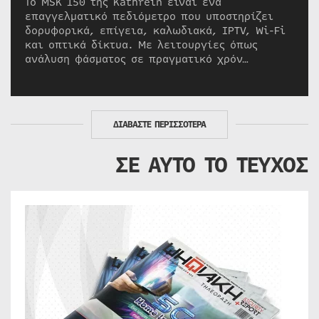
Το MSK 150 της Kathrein είναι ένα
επαγγελματικό πεδιόμετρο που υποστηρίζει
δορυφορικά, επίγεια, καλωδιακά, IPTV, Wi-Fi
και οπτικά δίκτυα. Με λειτουργίες όπως
ανάλυση φάσματος σε πραγματικό χρόν…
ΔΙΑΒΑΣΤΕ ΠΕΡΙΣΣΟΤΕΡΑ
ΣΕ ΑΥΤΟ ΤΟ ΤΕΥΧΟΣ