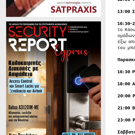
13:00 
16:30-
τo Κάο
ομάδων
έξω απ
του μπ
Παρασκ
16:30 
18:00
Α
20:00 
21:00
Β
23:00 
Σάββατ