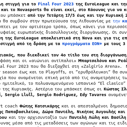
η στιγμή για το
Final Four 2023
της
EuroLeague
και την
 και το
Novasports
θα είναι εκεί, στο Κάουνας για να κ
του μπάσκετ
από την Τετάρτη 17/5 έως και την Κυριακή 
α θα συμβούν στην πρωτεύουσα της Λιθουανίας με
την
κ
ύπτει με τον αρτιότερο τρόπο, όπως κάνει για περισσότ
ρυφαίας ευρωπαϊκής διασυλλογικής διοργάνωσης. Οι συ
ση της
EuroLeague
αποκλειστικά στη Ν
ova
και για τις ε
 στιγμή από τη δράση με τα
προγράμματα ΕΟΝ+
με τους 3
πιακός, που διεκδικεί τον 4ο τίτλο του στη διοργάνωση
 φάση και οι «αιώνιοι αντίπαλοι»
Μπαρτσελόνα και Ρεά
nal Four 2023 που θα διεξαχθεί στη «Zalgirio Arena».
r season έως και τα Playoffs, οι ”ερυθρόλευκοι” θα συ
χία που αναμένεται επική μετά από τις αναμετρήσεις τω
ο ημιτελικό, το πολυαναμενόμενο ισπανικό “El clasico”
ύ της Κυριακής. Αστέρια του μπάσκετ όπως οι
Κώστας Σλ
ć, Sergio Llull, Sergio Rodriguez, Edy Tavares
αναμένετ
rt coach
Φώτης Κατσικάρης
και οι απεσταλμένοι δημοσι
ης Παπαβασιλείου, Δώρα Παντέλη, Νικήτας Αυγουλής κα
ρου
και την αρχισυνταξία των
Παντελή Λώλη και Βασίλη
ουνας μέσα από τις μεταδόσεις των αγώνων και τις ειδ