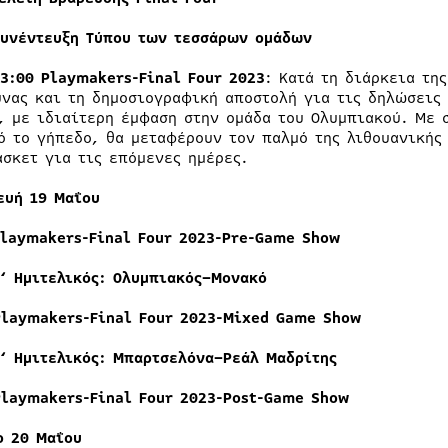
Συνέντευξη Τύπου των τεσσάρων ομάδων
23:00 Playmakers-Final Four 2023
: Κατά τη διάρκεια τη
υνας και τη δημοσιογραφική αποστολή για τις δηλώσεις
, με ιδιαίτερη έμφαση στην ομάδα του Ολυμπιακού. Με 
ό το γήπεδο, θα μεταφέρουν τον παλμό της λιθουανικής
άσκετ για τις επόμενες ημέρες.
ευή
19
Μαΐου
Playmakers-Final Four 2023-Pre-Game Show
‘
Ημιτελικός
:
Ολυμπιακός
–
Μονακό
Playmakers-Final Four 2023-Mixed Game Show
‘
Ημιτελικός
:
Μπαρτσελόνα
–
Ρεάλ
Μαδρίτης
Playmakers-Final Four 2023-Post-Game Show
ο 20 Μαΐου