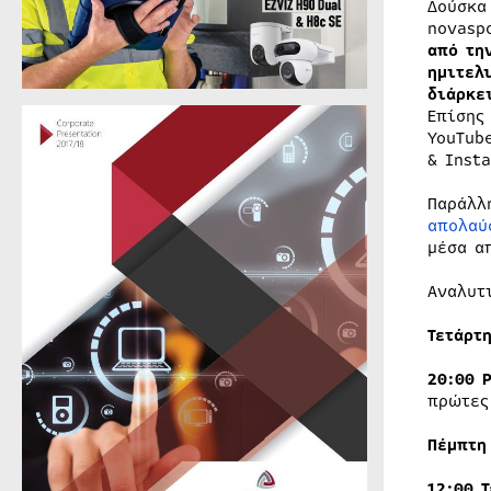
Δούσκα
novasp
από τη
ημιτελ
διάρκε
Επίσης
YouTub
& Inst
Παράλλ
απολαύ
μέσα α
Αναλυτ
Τετάρτ
20:00 
πρώτες
Πέμπτη
12:00 