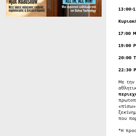
13:00-
Κυριακ
17:00
Μ
19:00 
20:00
22:30 
Με την
αθλητι
περιεχ
πρωτοπ
«πίσω»
ξεκίνη
που πα
*Η προ