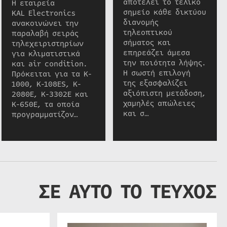
αποτελεί το τελικό
Η εταιρεία
σημείο κάθε δικτύου
KAL Electronics
διανομής
ανακοινώνει την
τηλεοπτικού
παραλαβή σειράς
σήματος και
τηλεχειριστηρίων
επηρεάζει άμεσα
για κλιματιστικά
την ποιότητα λήψης.
και air condition.
Η σωστή επιλογή
Πρόκειται για τα K-
της εξασφαλίζει
1000, K-108ES, K-
αξιόπιστη μετάδοση,
2080E, K-3302E και
χαμηλές απώλειες
K-650E, τα οποία
και σ…
προγραμματίζον…
ΣΕ ΑΥΤΟ ΤΟ ΤΕΥΧΟΣ