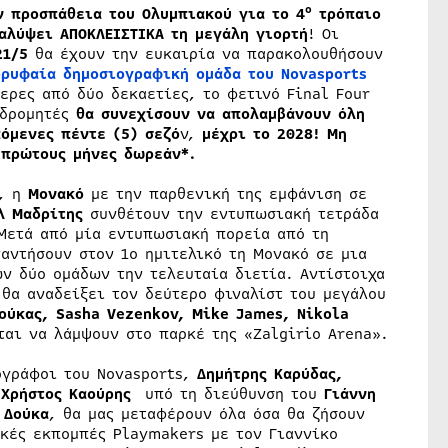
ο
 προσπάθεια του Ολυμπιακού για το 4
τρόπαιο
αλύψει ΑΠΟΚΛΕΙΣΤΙΚΑ τη μεγάλη γιορτή
! Οι
21/5
θα έχουν την ευκαιρία να παρακολουθήσουν
ορυφαία δημοσιογραφική ομάδα του
Novasports
ερες από δύο δεκαετίες, το φετινό Final Four
νδρομητές
θα συνεχίσουν να απολαμβάνουν όλη
πόμενες πέντε (5) σεζό
ν,
μέχρι το 2028! Μη
 πρώτους μήνες δωρεάν*.
, η
Μονακό
με την παρθενική της εμφάνιση σε
λ Μαδρίτης
συνθέτουν την εντυπωσιακή τετράδα
 Μετά από μία εντυπωσιακή πορεία από τη
ναντήσουν στον 1ο ημιτελικό τη Μονακό σε μια
ν δύο ομάδων την τελευταία διετία. Αντίστοιχα
 θα αναδείξει τον δεύτερο φιναλίστ του μεγάλου
ούκας, Sasha Vezenkov, Mike James, Nikola
αι να λάμψουν στο παρκέ της «Zalgirio Arena».
ογράφοι του Novasports,
Δημήτρης Καρύδας,
ι Χρήστος Καούρης
υπό τη διεύθυνση του
Γιάννη
 Δούκα
, θα μας μεταφέρουν όλα όσα θα ζήσουν
ικές εκπομπές Playmakers με τον Γιαννίκο