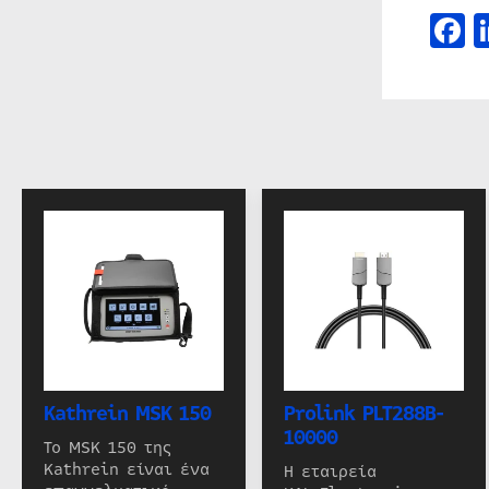
F
Kathrein MSK 150
Prolink PLT288B-
10000
Το MSK 150 της
Kathrein είναι ένα
Η εταιρεία