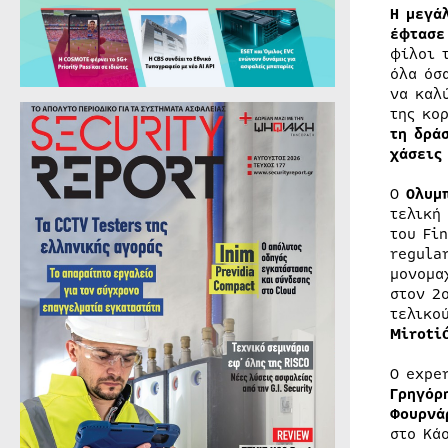
H
μεγάλ
έφτασε
φίλοι 
όλα όσ
να καλ
της κο
τη δρά
χάσεις
Ο
Ολυμ
τελική
του Fi
regula
μονομα
στον 2
τελικο
Miroti
Ο expe
Γρηγόρ
Φουρνά
στο Κά