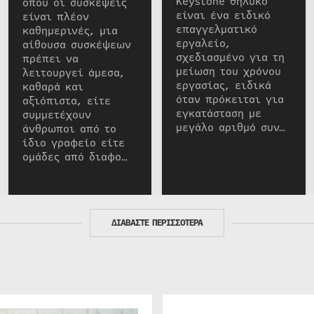
Keystone θηλυκό
όπου οι συσκέψεις
είναι ένα ειδικό
είναι πλέον
επαγγελματικό
καθημερινές, μια
εργαλείο,
αίθουσα συσκέψεων
σχεδιασμένο για τη
πρέπει να
μείωση του χρόνου
λειτουργεί άμεσα,
εργασίας, ειδικά
καθαρά και
όταν πρόκειται για
αξιόπιστα, είτε
εγκατάσταση με
συμμετέχουν
μεγάλο αριθμό συν…
άνθρωποι από το
ίδιο γραφείο είτε
ομάδες από διαφο…
ΔΙΑΒΑΣΤΕ ΠΕΡΙΣΣΟΤΕΡΑ