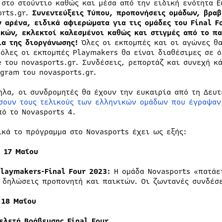
 στο στούντιο καθώς και μέσα από την ειδική ενότητα E
orts.gr.
Συνεντεύξεις Τύπου, προπονήσεις ομάδων, βραβ
ν αρένα, ειδικά αφιερώματα για τις ομάδες του Final F
ικών, εκλεκτοί καλεσμένοι καθώς και στιγμές από το π
ια της διοργάνωσης!
Όλες οι εκπομπές και οι αγώνες θα
 όλες οι εκπομπές Playmakers θα είναι διαθέσιμες σε ό
e του novasports.gr. Συνδέσεις, ρεπορτάζ και συνεχή 
agram του novasports.gr.
ηλα, οι συνδρομητές θα έχουν την ευκαιρία από τη Δευτ
σουν τους τελικούς των ελληνικών ομάδων που έγραψαν 
πό το Novasports 4.
ικά το πρόγραμμα στο Novasports έχει ως εξής:
η 17 Μαΐου
Playmakers-Final Four 2023:
Η ομάδα Novasports «πατάει
 δηλώσεις προπονητή και παικτών. Οι ζωντανές συνδέσε
 18 Μαΐου
Τελετή Βράβευσης Final Four