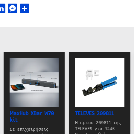
acebook
LinkedIn
Messenger
Μοιραστείτε
MaxHub XBar W70
TELEVES 209811
kit
Η πρέσα 209811 της
TELEVES για RJ45
Σε επιχειρήσεις