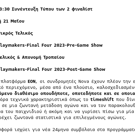
13:30 Συνέντευξη Τύπου των 2 φιναλίστ
ή
21
Μαΐου
ικρός
Τελικός
Playmakers-Final Four 2023-Pre-Game Show
Τελικός
&
Απονομή
Τροπαίου
Playmakers-Final Four 2023-Post-Game Show
 πλατφόρμα
EON
, οι συνδρομητές Nova έχουν πλέον την 
κό περιεχόμενο, μέσα από ένα πλούσιο, καλοσχεδιασμέν
όμενο διαθέσιμο οπουδήποτε, οποτεδήποτε και σε οποι
όρα τεχνικά χαρακτηριστικά όπως το
timeshift
που δίν
 σε μια ζωντανή μετάδοση αγώνα και να τον παρακολουθ
μα του παιχνιδιού ή ακόμη και να γυρίσει πίσω για μία
ρέχει ζωντανά στατιστικά για επιλεγμένους αγώνες.
σφορά ισχύει για νέα 24μηνα συμβόλαια στα προγράμματ