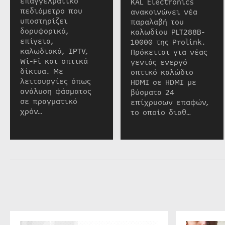
επαγγελματικό
KAL Electronics
πεδιόμετρο που
ανακοινώνει νέα
υποστηρίζει
παραλαβή του
δορυφορικά,
καλωδίου PLT288B-
επίγεια,
10000 της Prolink.
καλωδιακά, IPTV,
Πρόκειται για νέας
Wi-Fi και οπτικά
γενιάς ενεργό
δίκτυα. Με
οπτικό καλώδιο
λειτουργίες όπως
HDMI σε HDMI με
ανάλυση φάσματος
βύσματα 24
σε πραγματικό
επίχρυσων επαφών,
χρόν…
το οποίο διαθ…