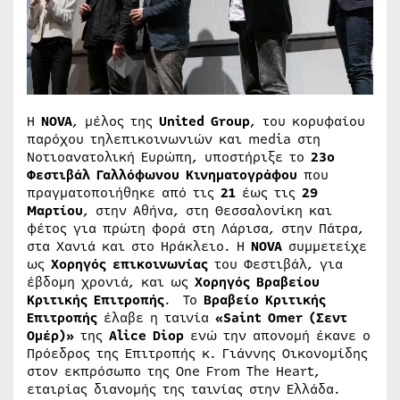
Η
NOVA
, μέλος της
United Group
, του κορυφαίου
παρόχου τηλεπικοινωνιών και media στη
Νοτιοανατολική Ευρώπη, υποστήριξε το
23ο
Φεστιβάλ Γαλλόφωνου Κινηματογράφου
που
πραγματοποιήθηκε από τις
21
έως τις
29
Μαρτίου
, στην Αθήνα, στη Θεσσαλονίκη και
φέτος για πρώτη φορά στη Λάρισα, στην Πάτρα,
στα Χανιά και στο Ηράκλειο. Η
N
OVA
συμμετείχε
ως
Χορηγός επικοινωνίας
του Φεστιβάλ, για
έβδομη χρονιά, και ως
Χορηγός Βραβείου
Κριτικής Επιτροπής
. Το
Βραβείο Κριτικής
Επιτροπής
έλαβε η ταινία
«
Saint
Omer
(Σεντ
Ομέρ)»
της
Alice
Diop
ενώ την απονομή έκανε ο
Πρόεδρος της Επιτροπής κ. Γιάννης Οικονομίδης
στον εκπρόσωπο της One From The Heart,
εταιρίας διανομής της ταινίας στην Ελλάδα.