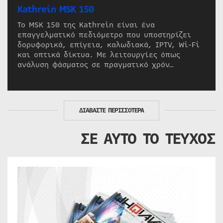
Kathrein MSK 150
Το MSK 150 της Kathrein είναι ένα
επαγγελματικό πεδιόμετρο που υποστηρίζει
δορυφορικά, επίγεια, καλωδιακά, IPTV, Wi-Fi
και οπτικά δίκτυα. Με λειτουργίες όπως
ανάλυση φάσματος σε πραγματικό χρόν…
ΔΙΑΒΑΣΤΕ ΠΕΡΙΣΣΟΤΕΡΑ
ΣΕ ΑΥΤΟ ΤΟ ΤΕΥΧΟΣ