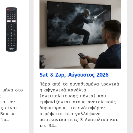
Sat & Zap, Αύγουστος 2026
η
Πέρα από τα συνηθισμένα ιρανικά
 μήνα στο
ή αφγανικά κανάλια
ς
(αντιπολίτευσης πάντα) που
ια τον
εμφανίζονται στους ανατολικούς
ς είναι
δορυφόρους, το ενδιαφέρον
 Box με
στρέφεται στα γαλλόφωνα
 to…
αφρικανικά στις 3 Ανατολικά και
τις 34…