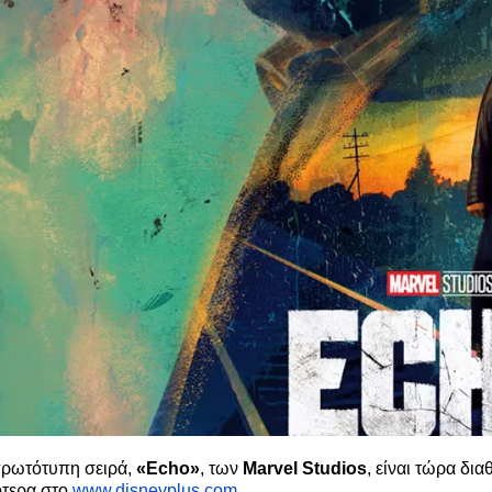
πρωτότυπη σειρά,
«Echo»
, των
Marvel Studios
, είναι τώρα δι
τερα στο
www.disneyplus.com
.