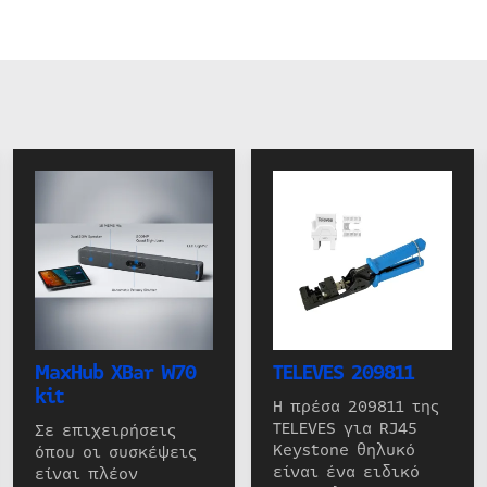
MaxHub XBar W70
TELEVES 209811
kit
Η πρέσα 209811 της
TELEVES για RJ45
Σε επιχειρήσεις
Keystone θηλυκό
όπου οι συσκέψεις
είναι ένα ειδικό
είναι πλέον