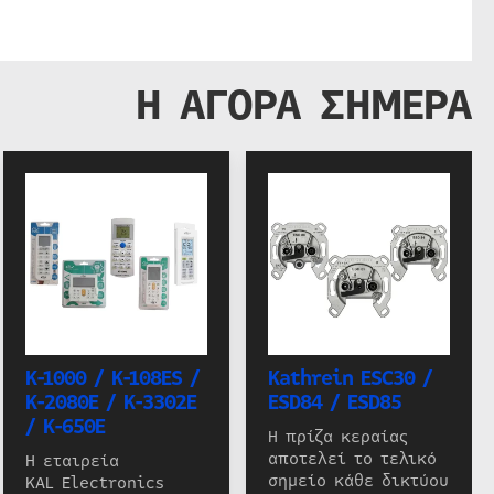
Η ΑΓΟΡΑ ΣΗΜΕΡΑ
K-1000 / K-108ES /
Kathrein ESC30 /
K-2080E / K-3302E
ESD84 / ESD85
/ K-650E
Η πρίζα κεραίας
αποτελεί το τελικό
Η εταιρεία
σημείο κάθε δικτύου
KAL Electronics