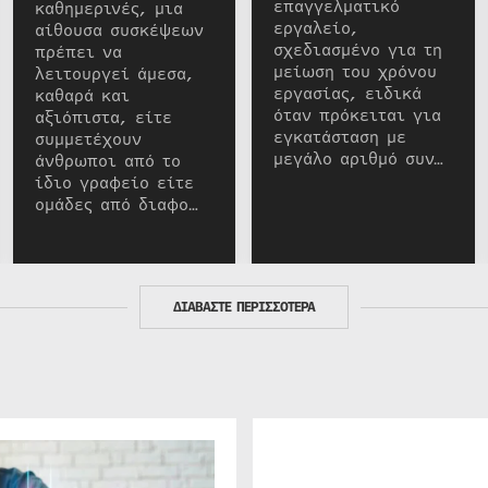
επαγγελματικό
καθημερινές, μια
εργαλείο,
αίθουσα συσκέψεων
σχεδιασμένο για τη
πρέπει να
μείωση του χρόνου
λειτουργεί άμεσα,
εργασίας, ειδικά
καθαρά και
όταν πρόκειται για
αξιόπιστα, είτε
εγκατάσταση με
συμμετέχουν
μεγάλο αριθμό συν…
άνθρωποι από το
ίδιο γραφείο είτε
ομάδες από διαφο…
ΔΙΑΒΑΣΤΕ ΠΕΡΙΣΣΟΤΕΡΑ