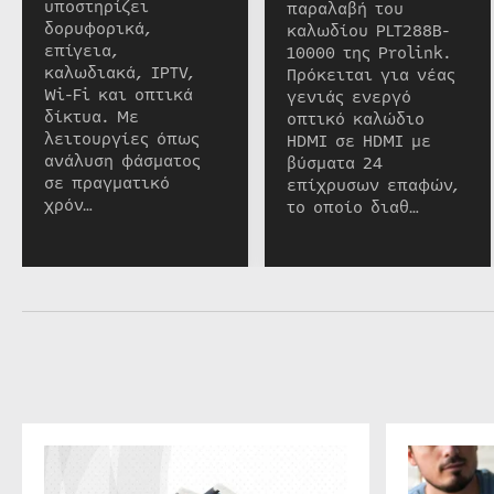
υποστηρίζει
παραλαβή του
δορυφορικά,
καλωδίου PLT288B-
επίγεια,
10000 της Prolink.
καλωδιακά, IPTV,
Πρόκειται για νέας
Wi-Fi και οπτικά
γενιάς ενεργό
δίκτυα. Με
οπτικό καλώδιο
λειτουργίες όπως
HDMI σε HDMI με
ανάλυση φάσματος
βύσματα 24
σε πραγματικό
επίχρυσων επαφών,
χρόν…
το οποίο διαθ…