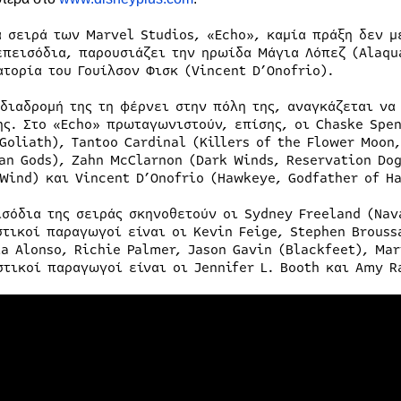
α σειρά των Marvel Studios, «Echo», καμία πράξη δεν μ
επεισόδια, παρουσιάζει την ηρωίδα Μάγια Λόπεζ (Alaqu
ατορία του Γουίλσον Φισκ (Vincent D’Onofrio).
 διαδρομή της τη φέρνει στην πόλη της, αναγκάζεται να
ης. Στο «Echo» πρωταγωνιστούν, επίσης, οι Chaske Spen
 Goliath), Tantoo Cardinal (Killers of the Flower Moon
an Gods), Zahn McClarnon (Dark Winds, Reservation Dogs
 Wind) και Vincent D’Onofrio (Hawkeye, Godfather of 
ισόδια της σειράς σκηνοθετούν οι Sydney Freeland (Nav
στικοί παραγωγοί είναι οι Kevin Feige, Stephen Brouss
ia Alonso, Richie Palmer, Jason Gavin (Blackfeet), Mar
στικοί παραγωγοί είναι οι Jennifer L. Booth και Amy R