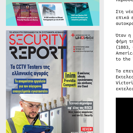
Στη νέ
επικά 
αυτοκρ
Όταν η
φήμη τ
(1883,
Americ
to the
Τα επε
Εκτελε
Victor
εκτελε