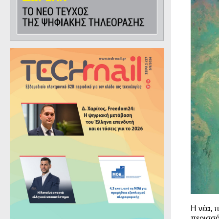
H νέα, 
περισσό