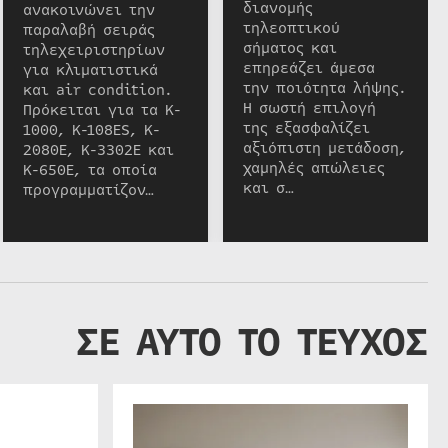
διανομής
ανακοινώνει την
τηλεοπτικού
παραλαβή σειράς
σήματος και
τηλεχειριστηρίων
επηρεάζει άμεσα
για κλιματιστικά
την ποιότητα λήψης.
και air condition.
Η σωστή επιλογή
Πρόκειται για τα K-
της εξασφαλίζει
1000, K-108ES, K-
αξιόπιστη μετάδοση,
2080E, K-3302E και
χαμηλές απώλειες
K-650E, τα οποία
και σ…
προγραμματίζον…
ΣΕ ΑΥΤΟ ΤΟ ΤΕΥΧΟΣ