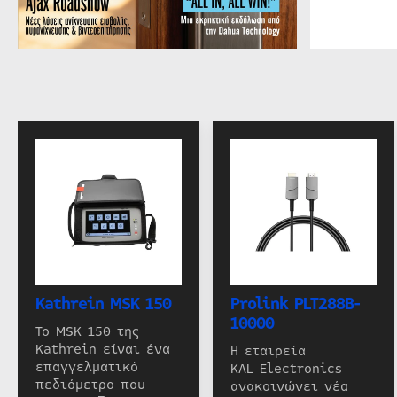
Kathrein MSK 150
Prolink PLT288B-
10000
Το MSK 150 της
Kathrein είναι ένα
Η εταιρεία
επαγγελματικό
KAL Electronics
πεδιόμετρο που
ανακοινώνει νέα