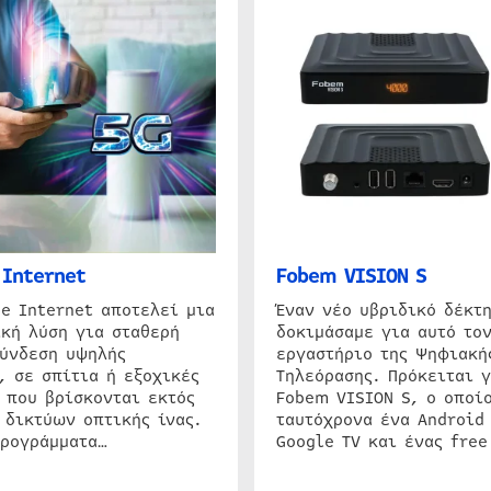
Internet
Fobem VISION S
e Internet αποτελεί μια
Έναν νέο υβριδικό δέκτ
κή λύση για σταθερή
δοκιμάσαμε για αυτό τον
σύνδεση υψηλής
εργαστήριο της Ψηφιακή
, σε σπίτια ή εξοχικές
Τηλεόρασης. Πρόκειται γ
 που βρίσκονται εκτός
Fobem VISION S, ο οποίο
 δικτύων οπτικής ίνας.
ταυτόχρονα ένα Android
προγράμματα…
Google TV και ένας free