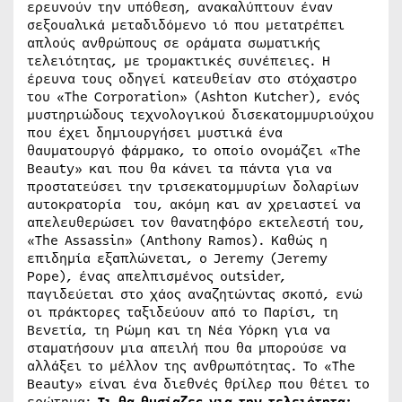
ερευνούν την υπόθεση, ανακαλύπτουν έναν
σεξουαλικά μεταδιδόμενο ιό που μετατρέπει
απλούς ανθρώπους σε οράματα σωματικής
τελειότητας, με τρομακτικές συνέπειες. Η
έρευνα τους οδηγεί κατευθείαν στο στόχαστρο
του «The Corporation» (Ashton Kutcher), ενός
μυστηριώδους τεχνολογικού δισεκατομμυριούχου
που έχει δημιουργήσει μυστικά ένα
θαυματουργό φάρμακο, το οποίο ονομάζει «The
Beauty» και που θα κάνει τα πάντα για να
προστατεύσει την τρισεκατομμυρίων δολαρίων
αυτοκρατορία του, ακόμη και αν χρειαστεί να
απελευθερώσει τον θανατηφόρο εκτελεστή του,
«The Assassin» (Anthony Ramos). Καθώς η
επιδημία εξαπλώνεται, ο Jeremy (Jeremy
Pope), ένας απελπισμένος outsider,
παγιδεύεται στο χάος αναζητώντας σκοπό, ενώ
οι πράκτορες ταξιδεύουν από το Παρίσι, τη
Βενετία, τη Ρώμη και τη Νέα Υόρκη για να
σταματήσουν μια απειλή που θα μπορούσε να
αλλάξει το μέλλον της ανθρωπότητας. Το «The
Beauty» είναι ένα διεθνές θρίλερ που θέτει το
ερώτημα:
Τι θα θυσίαζες για την τελειότητα;