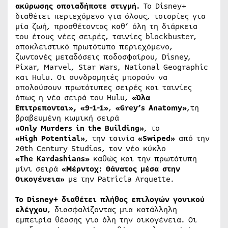
ακύρωσης οποιαδήποτε στιγμή.
Το Disney+
διαθέτει περιεχόμενο για όλους, ιστορίες για
μία ζωή, προσθέτοντας καθ’ όλη τη διάρκεια
του έτους νέες σειρές, ταινίες blockbuster,
αποκλειστικό πρωτότυπο περιεχόμενο,
ζωντανές μεταδόσεις ποδοσφαίρου, Disney,
Pixar, Marvel, Star Wars, National Geographic
και Hulu. Οι συνδρομητές μπορούν να
απολαύσουν πρωτότυπες σειρές και ταινίες
όπως η νέα σειρά του Hulu,
«Όλα
Επιτρεπονται», «9-1-1»
,
«Grey’s Anatomy»
,τη
βραβευμένη κωμική σειρά
«Only Murders in the Building»
,
το
«High Potential»
,
την ταινία
«Swiped»
από την
20th Century Studios, τον νέο κύκλο
«The Kardashians»
καθώς και την πρωτότυπη
μίνι σειρά
«Μέρντοχ: Θάνατος μέσα στην
Οικογένεια»
με την Patricia Arquette.
Το
Disney
+ διαθέτει πλήθος επιλογών γονικού
ελέγχου
, διασφαλίζοντας μια κατάλληλη
εμπειρία θέασης για όλη την οικογένεια. Οι