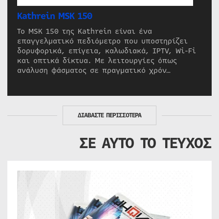
Kathrein MSK 150
Το MSK 150 της Kathrein είναι ένα
επαγγελματικό πεδιόμετρο που υποστηρίζει
δορυφορικά, επίγεια, καλωδιακά, IPTV, Wi-Fi
και οπτικά δίκτυα. Με λειτουργίες όπως
ανάλυση φάσματος σε πραγματικό χρόν…
ΔΙΑΒΑΣΤΕ ΠΕΡΙΣΣΟΤΕΡΑ
ΣΕ ΑΥΤΟ ΤΟ ΤΕΥΧΟΣ