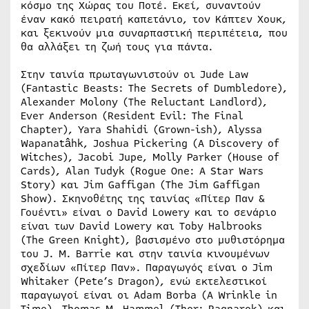
κόσμο της Χώρας του Ποτέ. Εκεί, συναντούν
έναν κακό πειρατή καπετάνιο, τον Κάπτεν Χουκ,
και ξεκινούν μια συναρπαστική περιπέτεια, που
θα αλλάξει τη ζωή τους για πάντα.
Στην ταινία πρωταγωνιστούν οι Jude Law
(Fantastic Beasts: The Secrets of Dumbledore),
Alexander Molony (The Reluctant Landlord),
Ever Anderson (Resident Evil: The Final
Chapter), Yara Shahidi (Grown-ish), Alyssa
Wapanatâhk, Joshua Pickering (A Discovery of
Witches), Jacobi Jupe, Molly Parker (House of
Cards), Alan Tudyk (Rogue One: A Star Wars
Story) και Jim Gaffigan (The Jim Gaffigan
Show). Σκηνοθέτης της ταινίας «Πίτερ Παν &
Γουέντι» είναι ο David Lowery και το σενάριο
είναι των David Lowery και Toby Halbrooks
(The Green Knight), βασισμένο στο μυθιστόρημα
του J. M. Barrie και στην ταινία κινουμένων
σχεδίων «Πίτερ Παν». Παραγωγός είναι ο Jim
Whitaker (Pete’s Dragon), ενώ εκτελεστικοί
παραγωγοί είναι οι Adam Borba (A Wrinkle in
Time), Thomas M. Hammel (Thor: Ragnarok) και