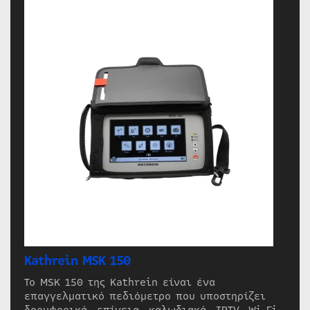
Kathrein MSK 150
Το MSK 150 της Kathrein είναι ένα
επαγγελματικό πεδιόμετρο που υποστηρίζει