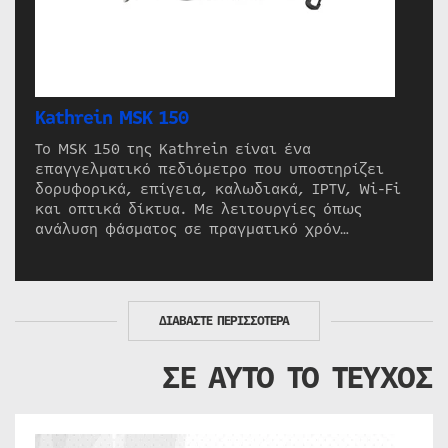
Kathrein MSK 150
Το MSK 150 της Kathrein είναι ένα
επαγγελματικό πεδιόμετρο που υποστηρίζει
δορυφορικά, επίγεια, καλωδιακά, IPTV, Wi-Fi
και οπτικά δίκτυα. Με λειτουργίες όπως
ανάλυση φάσματος σε πραγματικό χρόν…
ΔΙΑΒΑΣΤΕ ΠΕΡΙΣΣΟΤΕΡΑ
ΣΕ ΑΥΤΟ ΤΟ ΤΕΥΧΟΣ