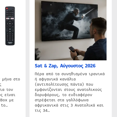
Sat & Zap, Αύγουστος 2026
η
Πέρα από τα συνηθισμένα ιρανικά
 μήνα στο
ή αφγανικά κανάλια
ς
(αντιπολίτευσης πάντα) που
ια τον
εμφανίζονται στους ανατολικούς
ς είναι
δορυφόρους, το ενδιαφέρον
 Box με
στρέφεται στα γαλλόφωνα
 to…
αφρικανικά στις 3 Ανατολικά και
τις 34…