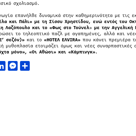
ασικό σχολιασμό.
γωγία επανήλθε δυναμικά στην καθημερινότητα με τις 
έλα και Πάλι» με τη Σίσσυ Χρηστίδου, ενώ εντός του Οκ
κη Λαζόπουλο και το «Φως στο Τούνελ
»
με την Αγγελική 
ρώσει το τηλεοπτικό παζλ με αγαπημένες, αλλά και νέ
(Ε’ σεζόν)»
και το
«HOTΕΛ ΕΛVIRA»
που κάνει πρεμιέρα τ
κή μυθοπλασία ετοιμάζει όμως και νέες συναρπαστικές 
ύχτα μόνο», «Οι Αθώοι» και «Κάμπινγκ».
acebook
LinkedIn
Messenger
Μοιραστείτε