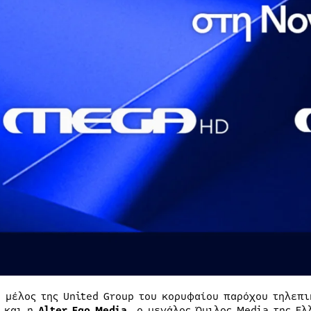
, μέλος της United Group του κορυφαίου παρόχου τηλεπ
 και η
Alter
Ego
Media
, o μεγάλος Όμιλος Media της Ελ