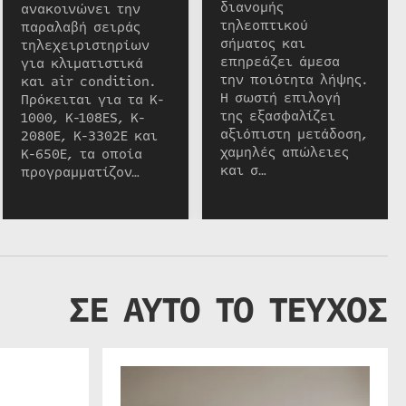
διανομής
ανακοινώνει την
τηλεοπτικού
παραλαβή σειράς
σήματος και
τηλεχειριστηρίων
επηρεάζει άμεσα
για κλιματιστικά
την ποιότητα λήψης.
και air condition.
Η σωστή επιλογή
Πρόκειται για τα K-
της εξασφαλίζει
1000, K-108ES, K-
αξιόπιστη μετάδοση,
2080E, K-3302E και
χαμηλές απώλειες
K-650E, τα οποία
και σ…
προγραμματίζον…
ΣΕ ΑΥΤΟ ΤΟ ΤΕΥΧΟΣ