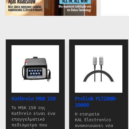
Kathrein MSK 150
Prolink PLT288B-
10000
Το MSK 150 της
Kathrein είναι ένα
Η εταιρεία
επαγγελματικό
KAL Electronics
πεδιόμετρο που
ανακοινώνει νέα