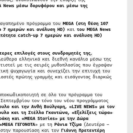
A
News
μέσω δορυφόρου και μέσω της
ο αγαπημένο πρόγραμμα του
MEGA (στη θέση 107
p 7 ημερών και ανάλυση HD)
και
του MEGA News
ατότητα catch-up 7 ημερών και ανάλυση HD)
τερες επιλογές στους συνδρομητές της
,
λεύθερα ελληνικά και διεθνή κανάλια μέσω της
υτιστεί με τις σειρές μυθοπλασίας που έγραψαν
τική ψυχαγωγία και συνεχίζει την επιτυχή του
ιαστές πρώτης γραμμής και εισάγοντας διαρκώς
αποκωδικοποιητή σε όλο του πρόγραμμα του
 Σεπτεμβρίου τον τόνο του νέου προγράμματος
υλο και την Ανθή Βούλγαρη, «LIVE NEWS» με τον
ουλο και τη Στέλλα Γκαντώνα, «Εξελίξεις τώρα»
ράκη και «MEGA Stories» με την Δώρα
«MEGA ΓΕΓΟΝΟΤΑ
» με τη
Ράνια Τζίμα
(Δευτέρα –
 στην παρουσίαση και τον
Γιάννη Πρετεντέρη