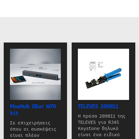
MaxHub XBar W70
TELEVES 209811
kit
Η πρέσα 209811 της
TELEVES για RJ45
Σε επιχειρήσεις
Keystone θηλυκό
όπου οι συσκέψεις
είναι ένα ειδικό
είναι πλέον