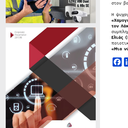
στον β
Η ψυχα
«Χαμογ
τον Λά
συμπλη
Ελιάς 
ποιοτι
«Μια ν
F