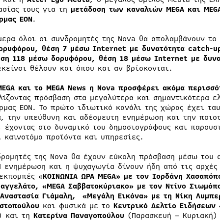
ασίας τους για τη
μετάδοση των καναλιών
MEGA
και
MEG
ρμας ΕΟΝ
.
μερα όλοι οι συνδρομητές της Nova θα απολαμβάνουν τ
ορυφόρου, θέση 7 μέσω Internet με δυνατότητα catch-u
έση 118 μέσω δορυφόρου, θέση 18 μέσω Internet με δυν
εκείνοι θέλουν και όπου και αν βρίσκονται.
MEGA
και το
MEGA
News
η Nova προσφέρει ακόμα περισσό
λίζοντας πρόσβαση στα μεγαλύτερα και σημαντικότερα ε
ρμας EON. Το πρώτο ιδιωτικό κανάλι της χώρας έχει τα
α, την υπεύθυνη και αδέσμευτη ενημέρωση και την ποιο
, έχοντας στο δυναμικό του δημοσιογράφους και παρουσ
ι καινοτόμα προϊόντα και υπηρεσίες.
δρομητές της Nova θα έχουν εύκολη πρόσβαση μέσω του 
Η ενημέρωση και η ψυχαγωγία δίνουν ήδη από τις αρχές
 εκπομπές «
ΚΟΙΝΩΝΙΑ ΩΡΑ MEGA» με τον Ιορδάνη Χασαπόπο
υαγγελάτο, «MEGA Σαββατοκύριακο»
με τον Ντίνο Σιωμόπ
 Αναστασία Γιάμαλη, «Μεγάλη Εικόνα» με τη Νίκη Λυμπε
στοπούλου
και φυσικά με το
Κεντρικό Δελτίο Ειδήσεων 
) και τη
Κατερίνα Παναγοπούλου
(Παρασκευή – Κυριακή)