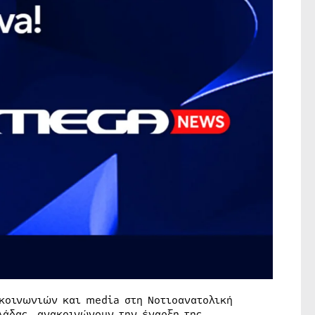
ικοινωνιών και media στη Νοτιοανατολική
λάδας, ανακοινώνουν την έναρξη της