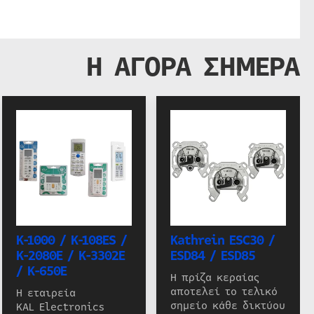
Η ΑΓΟΡΑ ΣΗΜΕΡΑ
K-1000 / K-108ES /
Kathrein ESC30 /
K-2080E / K-3302E
ESD84 / ESD85
/ K-650E
Η πρίζα κεραίας
αποτελεί το τελικό
Η εταιρεία
σημείο κάθε δικτύου
KAL Electronics