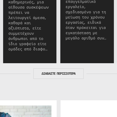
επαγγελματικό
καθημερινές, μια
εργαλείο,
αίθουσα συσκέψεων
σχεδιασμένο για τη
πρέπει να
μείωση του χρόνου
λειτουργεί άμεσα,
εργασίας, ειδικά
καθαρά και
όταν πρόκειται για
αξιόπιστα, είτε
εγκατάσταση με
συμμετέχουν
μεγάλο αριθμό συν…
άνθρωποι από το
ίδιο γραφείο είτε
ομάδες από διαφο…
ΔΙΑΒΑΣΤΕ ΠΕΡΙΣΣΟΤΕΡΑ