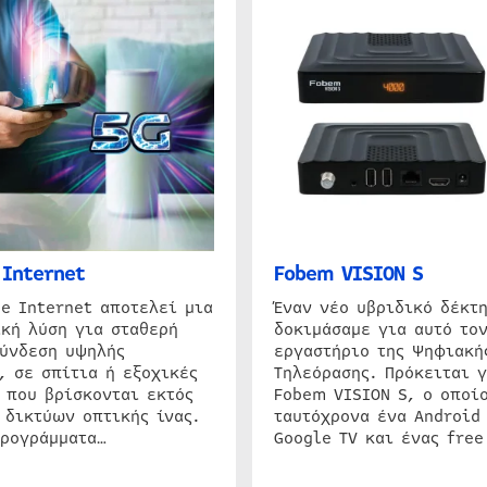
Internet
Fobem VISION S
e Internet αποτελεί μια
Έναν νέο υβριδικό δέκτ
κή λύση για σταθερή
δοκιμάσαμε για αυτό τον
σύνδεση υψηλής
εργαστήριο της Ψηφιακή
, σε σπίτια ή εξοχικές
Τηλεόρασης. Πρόκειται γ
 που βρίσκονται εκτός
Fobem VISION S, ο οποίο
 δικτύων οπτικής ίνας.
ταυτόχρονα ένα Android
προγράμματα…
Google TV και ένας free