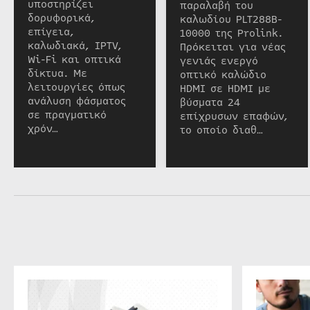
υποστηρίζει
παραλαβή του
δορυφορικά,
καλωδίου PLT288B-
επίγεια,
10000 της Prolink.
καλωδιακά, IPTV,
Πρόκειται για νέας
Wi-Fi και οπτικά
γενιάς ενεργό
δίκτυα. Με
οπτικό καλώδιο
λειτουργίες όπως
HDMI σε HDMI με
ανάλυση φάσματος
βύσματα 24
σε πραγματικό
επίχρυσων επαφών,
χρόν…
το οποίο διαθ…