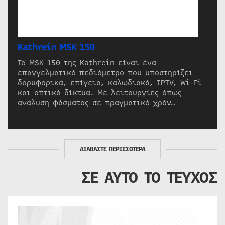
Kathrein MSK 150
Το MSK 150 της Kathrein είναι ένα
επαγγελματικό πεδιόμετρο που υποστηρίζει
δορυφορικά, επίγεια, καλωδιακά, IPTV, Wi-Fi
και οπτικά δίκτυα. Με λειτουργίες όπως
ανάλυση φάσματος σε πραγματικό χρόν…
ΔΙΑΒΑΣΤΕ ΠΕΡΙΣΣΟΤΕΡΑ
ΣΕ ΑΥΤΟ ΤΟ ΤΕΥΧΟΣ