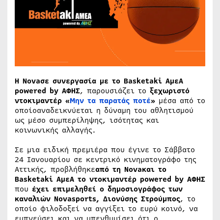
Η Novaσε συνεργασία με το Basketaki AμεA
powered by ΑΦΗΣ
, παρουσιάζει το
ξεχωριστό
ντοκιμαντέρ «
Μην τα παρατάς ποτέ
»
μέσα από το
οποίοαναδεικνύεται η δύναμη του αθλητισμού
ως μέσο συμπερίληψης, ισότητας και
κοινωνικής αλλαγής.
Σε μια ειδική πρεμιέρα που έγινε το Σάββατο
24 Ιανουαρίου σε κεντρικό κινηματογράφο της
Αττικής, προβλήθηκε
από τη Novaκαι το
Basketaki AμεΑ το ντοκιμαντέρ powered by ΑΦΗΣ
που
έχει επιμεληθεί ο δημοσιογράφος των
καναλιών Novasports, Διονύσης Στρούμπος
, το
οποίο φιλοδοξεί να αγγίξει το ευρύ κοινό, να
εμπνεύσει και να υπενθυμίσει ότι ο