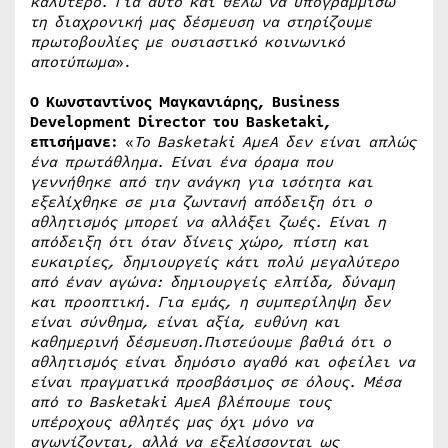
καλύτερο. Για αυτό και θέλω να υπογραμμίσω
τη διαχρονική μας δέσμευση να στηρίζουμε
πρωτοβουλίες με ουσιαστικό κοινωνικό
αποτύπωμα
».
Ο Κωνσταντίνος Μαγκανιάρης, Business
Development Director του Basketaki,
επισήμανε:
«
Το Basketaki ΑμεΑ δεν είναι απλώς
ένα πρωτάθλημα. Είναι ένα όραμα που
γεννήθηκε από την ανάγκη για ισότητα και
εξελίχθηκε σε μια ζωντανή απόδειξη ότι ο
αθλητισμός μπορεί να αλλάξει ζωές. Είναι η
απόδειξη ότι όταν δίνεις χώρο, πίστη και
ευκαιρίες, δημιουργείς κάτι πολύ μεγαλύτερο
από έναν αγώνα: δημιουργείς ελπίδα, δύναμη
και προοπτική. Για εμάς, η συμπερίληψη δεν
είναι σύνθημα, είναι αξία, ευθύνη και
καθημερινή δέσμευση.Πιστεύουμε βαθιά ότι ο
αθλητισμός είναι δημόσιο αγαθό και οφείλει να
είναι πραγματικά προσβάσιμος σε όλους. Μέσα
από το Basketaki ΑμεΑ βλέπουμε τους
υπέροχους αθλητές μας όχι μόνο να
αγωνίζονται, αλλά να εξελίσσονται ως