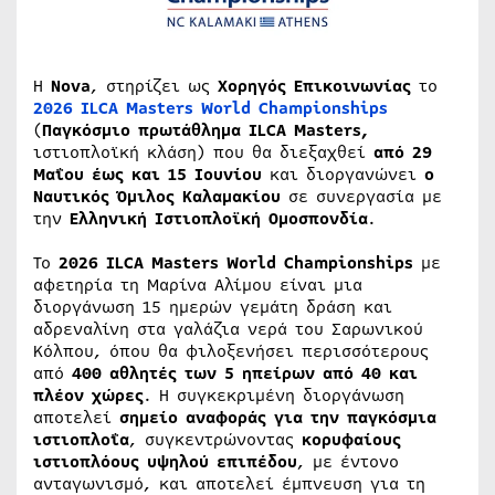
Η
Nova
, στηρίζει ως
Χορηγός Επικοινωνίας
το
2026 ILCA Masters World Championships
(
Παγκόσμιο πρωτάθλημα ILCA Masters,
ιστιοπλοϊκή κλάση) που θα διεξαχθεί
από 29
Μαΐου έως και 15 Ιουνίου
και διοργανώνει
ο
Ναυτικός Όμιλος Καλαμακίου
σε συνεργασία με
την
Ελληνική Ιστιοπλοϊκή Ομοσπονδία
.
Το
2026 ILCA Masters World Championships
με
αφετηρία τη Μαρίνα Αλίμου είναι μια
διοργάνωση 15 ημερών γεμάτη δράση και
αδρεναλίνη στα γαλάζια νερά του Σαρωνικού
Κόλπου, όπου θα φιλοξενήσει περισσότερους
από
400
αθλητές των 5 ηπείρων από 40 και
πλέον χώρες
. Η συγκεκριμένη διοργάνωση
αποτελεί
σημείο αναφοράς για την παγκόσμια
ιστιοπλοΐα
, συγκεντρώνοντας
κορυφαίους
ιστιοπλόους υψηλού επιπέδου
, με έντονο
ανταγωνισμό, και αποτελεί έμπνευση για τη