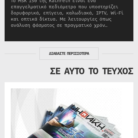
Το MSK 150 της Kathrein είναι ένα
επαγγελματικό πεδιόμετρο που υποστηρίζει
δορυφορικά, επίγεια, καλωδιακά, IPTV, Wi-Fi
και οπτικά δίκτυα. Με λειτουργίες όπως
ανάλυση φάσματος σε πραγματικό χρόν…
ΔΙΑΒΑΣΤΕ ΠΕΡΙΣΣΟΤΕΡΑ
ΣΕ ΑΥΤΟ ΤΟ ΤΕΥΧΟΣ