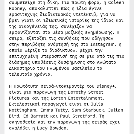
συμμετείχε στη δίκη. Για πρώτη φορά, η Coleen
Rooney, αποκαλύπτει πώς η ίδια έγινε
ερασιτέχνης διαδικτυακός ντετέκτιβ, για να
βρει γιατί οι ιδιωτικές ιστορίες της ίδιας και
της οικογένειάς της, συνέχιζαν να
εμφανίζονται στα μέσα μαζικής ενημέρωσης. Η
σειρά, εξετάζει τις συνθήκες που οδήγησαν
στην περιβόητη ανάρτησή της στο Instagram, η
οποία «έριξε το διαδίκτυο», μέχρι την
επιτυχημένη υπεράσπισή της σε μια από τις πιο
διάσημες υποθέσεις δυσφήμισης στο Ανώτατο
Δικαστήριο του Ηνωμένου Βασιλείου τα
τελευταία χρόνια.
Η Πρωτότυπη σειρά-ντοκιμαντέρ του Disney+,
είναι μια παραγωγή της Dorothy Street
Pictures και της Lorton Entertainment.
Εκτελεστικοί παραγωγοί είναι οι Julia
Nottingham, Emma Tutty, Sam Starbuck, Julian
Bird, Ed Barratt και Paul Stretford. Τη
σκηνοθεσία και την παραγωγή της σειράς έχει
αναλάβει η Lucy Bowden.